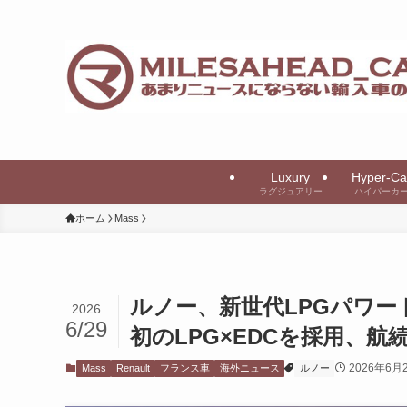
Luxury
Hyper-Ca
ラグジュアリー
ハイパーカ
ホーム
Mass
ルノー、新世代LPGパワート
2026
6/29
初のLPG×EDCを採用、航続
2026年6月
Mass
Renault
フランス車
海外ニュース
ルノー