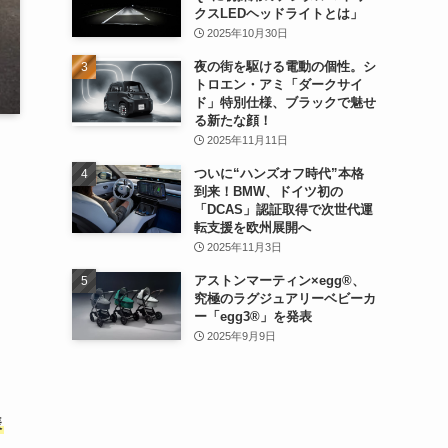
クスLEDヘッドライトとは」
2025年10月30日
夜の街を駆ける電動の個性。シ
トロエン・アミ「ダークサイ
ド」特別仕様、ブラックで魅せ
る新たな顔！
2025年11月11日
ついに“ハンズオフ時代”本格
到来！BMW、ドイツ初の
「DCAS」認証取得で次世代運
転支援を欧州展開へ
2025年11月3日
アストンマーティン×egg®、
究極のラグジュアリーベビーカ
ー「egg3®」を発表
2025年9月9日
様