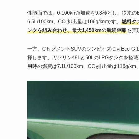
性能面では、0-100km/h加速を9.8秒とし、従来
6.5L/100km、CO₂排出量は106g/kmです。
燃料タ
ンクを組み合わせ、最大1,450kmの航続距離
を実
一方、CセグメントSUVのシンビオズにもEco-G 1
揮します。ガソリン48Lと50LのLPGタンクを搭載
用時の燃費は7.1L/100km、CO₂排出量は116g/km、