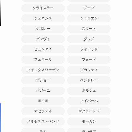
クライスラー
ジープ
ジェネシス
シトロエン
シボレー
スマート
ゼンヴォ
ダッジ
ヒュンダイ
フィアット
フェラーリ
フォード
フォルクスワーゲン
ブガッティ
プジョー
ベントレー
パガーニ
ポルシェ
ボルボ
マイバッハ
マセラティ
マクラーレン
メルセデス・ベンツ
モーガン
ラム
ランチア