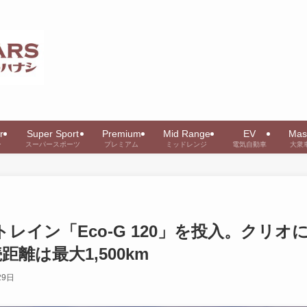
r
Super Sport
Premium
Mid Range
EV
Mas
ー
スーパースポーツ
プレミアム
ミッドレンジ
電気自動車
大衆
レイン「Eco-G 120」を投入。クリオ
距離は最大1,500km
29日