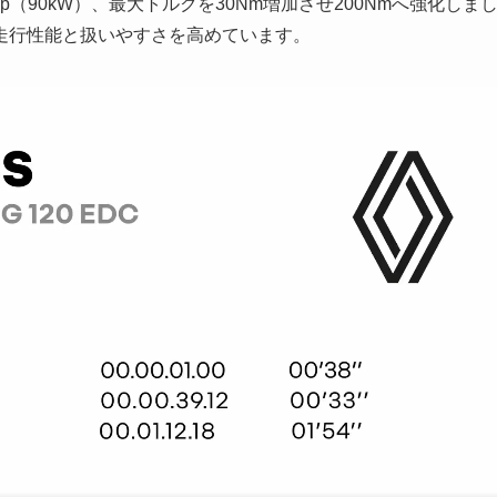
p（90kW）、最大トルクを30Nm増加させ200Nmへ強化しま
走行性能と扱いやすさを高めています。