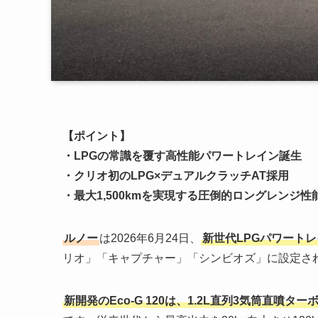
【ポイント】
・LPGの常識を覆す高性能パワートレイン誕生
・クリオ初のLPG×デュアルクラッチAT採用
・最大1,500kmを実現する圧倒的ロングレンジ性
ルノー
は2026年6月24日、
新世代LPGパワートレイ
リオ」「キャプチャー」「シンビオズ」に設定さ
新開発のEco-G 120は、1.2L直列3気筒直