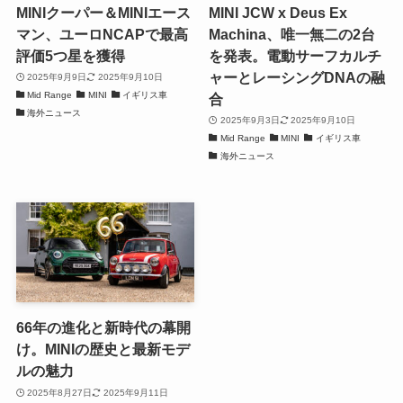
MINIクーパー＆MINIエース
MINI JCW x Deus Ex
マン、ユーロNCAPで最高
Machina、唯一無二の2台
評価5つ星を獲得
を発表。電動サーフカルチ
ャーとレーシングDNAの融
2025年9月9日
2025年9月10日
Mid Range
MINI
イギリス車
合
海外ニュース
2025年9月3日
2025年9月10日
Mid Range
MINI
イギリス車
海外ニュース
66年の進化と新時代の幕開
け。MINIの歴史と最新モデ
ルの魅力
2025年8月27日
2025年9月11日