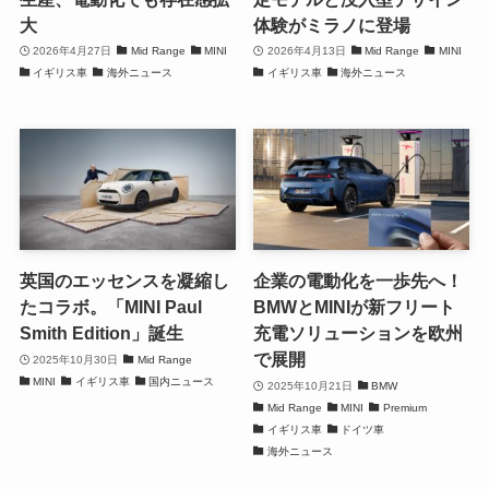
大
体験がミラノに登場
2026年4月27日
Mid Range
MINI
2026年4月13日
Mid Range
MINI
イギリス車
海外ニュース
イギリス車
海外ニュース
英国のエッセンスを凝縮し
企業の電動化を一歩先へ！
たコラボ。「MINI Paul
BMWとMINIが新フリート
Smith Edition」誕生
充電ソリューションを欧州
で展開
2025年10月30日
Mid Range
MINI
イギリス車
国内ニュース
2025年10月21日
BMW
Mid Range
MINI
Premium
イギリス車
ドイツ車
海外ニュース