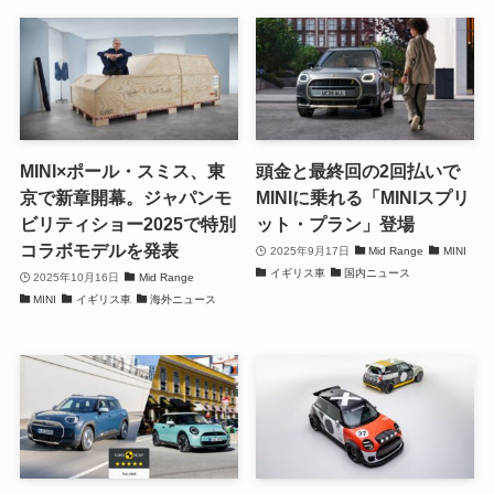
MINI×ポール・スミス、東
頭金と最終回の2回払いで
京で新章開幕。ジャパンモ
MINIに乗れる「MINIスプリ
ビリティショー2025で特別
ット・プラン」登場
コラボモデルを発表
2025年9月17日
Mid Range
MINI
イギリス車
国内ニュース
2025年10月16日
Mid Range
MINI
イギリス車
海外ニュース