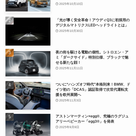
2025年10月10日
「光が導く安全革命！アウディQ3に初採用の
デジタルマトリクスLEDヘッドライトとは」
2025年10月30日
夜の街を駆ける電動の個性。シトロエン・ア
ミ「ダークサイド」特別仕様、ブラックで魅
せる新たな顔！
2025年11月11日
ついに“ハンズオフ時代”本格到来！BMW、ド
イツ初の「DCAS」認証取得で次世代運転支
援を欧州展開へ
2025年11月3日
アストンマーティン×egg®、究極のラグジュ
アリーベビーカー「egg3®」を発表
2025年9月9日