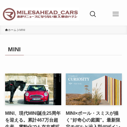
ホーム
MINI
MINI
MINI、現代MINI誕生25周年
MINI×ポール・スミスが描
を迎える。累計467万台超
く“好奇心の庭園”。最新限
生産、電動化でも存在感拡
定モデルと没入型デザイン