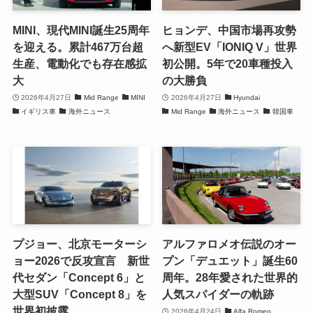
MINI、現代MINI誕生25周年
ヒョンデ、中国市場再攻勢
を迎える。累計467万台超
へ新型EV「IONIQ V」世界
生産、電動化でも存在感拡
初公開。5年で20車種投入
大
の大勝負
2026年4月27日
Mid Range
MINI
2026年4月27日
Hyundai
イギリス車
海外ニュース
Mid Range
海外ニュース
韓国車
プジョー、北京モーターシ
アルファロメオ伝説のオー
ョー2026で反攻宣言 新世
プン「デュエット」誕生60
代セダン「Concept 6」と
周年。28年愛された世界的
大型SUV「Concept 8」を
人気スパイダーの軌跡
世界初披露
2026年4月24日
Alfa Romeo