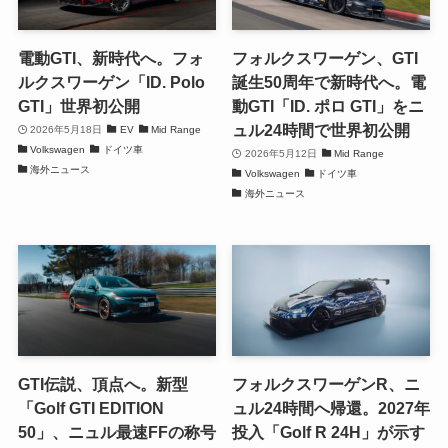
電動GTI、新時代へ。フォ
フォルクスワーゲン、GTI
ルクスワーゲン「ID. Polo
誕生50周年で新時代へ。電
GTI」世界初公開
動GTI「ID. ポロ GTI」をニ
ュル24時間で世界初公開
2026年5月18日
EV
Mid Range
Volkswagen
ドイツ車
2026年5月12日
Mid Range
海外ニュース
Volkswagen
ドイツ車
海外ニュース
GTI伝説、頂点へ。新型
フォルクスワーゲンR、ニ
「Golf GTI EDITION
ュル24時間へ帰還。2027年
50」、ニュル最速FFの称号
投入「Golf R 24H」が示す