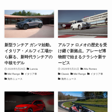
新型ランチア ガンマ始動。
アルファ ロメオの歴史を受
イタリア・メルフィ工場か
け継ぐ新拠点。アレーゼ博
ら蘇る、新時代ランチアの
物館で始まるクラシケ新サ
中核モデル
ービス
2026年5月26日
Lancia
2026年5月21日
Alfa Romeo
Mid Range
イタリア車
Classic
Mid Range
イタリア車
海外ニュース
海外ニュース