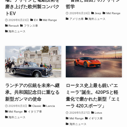
磨き上げた欧州製コンパク
哲学
トEV
2026年6月19日
Jeep
Mid Range
アメリカ車
海外ニュース
2026年6月23日
EV
Mid Range
Renault
フランス車
海外ニュース
ランチアの伝統を未来へ継
ロータス史上最も鋭い“エ
承。共和国記念日に重なる
ミーラ”誕生。420PSと軽
新型ガンマの使命
量化で磨かれた新型「エミ
ーラ 420スポーツ」
2026年6月3日
Classic
Lancia
Mid Range
イタリア車
2026年5月27日
Lotus
海外ニュース
Mid Range
イギリス車
海外ニュース