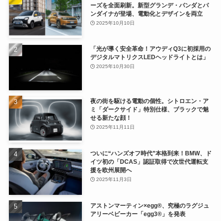
ーズを全面刷新。新型グランデ・パンダとパ
ンダイナが登場、電動化とデザインを両立
2025年10月10日
「光が導く安全革命！アウディQ3に初採用の
デジタルマトリクスLEDヘッドライトとは」
2025年10月30日
夜の街を駆ける電動の個性。シトロエン・ア
ミ「ダークサイド」特別仕様、ブラックで魅
せる新たな顔！
2025年11月11日
ついに“ハンズオフ時代”本格到来！BMW、ド
イツ初の「DCAS」認証取得で次世代運転支
援を欧州展開へ
2025年11月3日
アストンマーティン×egg®、究極のラグジュ
アリーベビーカー「egg3®」を発表