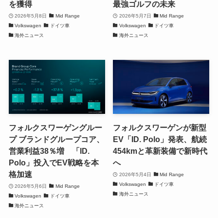
を獲得
最強ゴルフの未来
2026年5月8日
Mid Range
2026年5月7日
Mid Range
Volkswagen
ドイツ車
Volkswagen
ドイツ車
海外ニュース
海外ニュース
フォルクスワーゲングルー
フォルクスワーゲンが新型
プ ブランドグループコア、
EV「ID. Polo」発表、航続
営業利益38％増 「ID.
454kmと革新装備で新時代
Polo」投入でEV戦略を本
へ
格加速
2026年5月4日
Mid Range
Volkswagen
ドイツ車
2026年5月6日
Mid Range
海外ニュース
Volkswagen
ドイツ車
海外ニュース