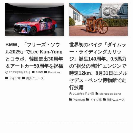
BMW、「フリーズ・ソウ
世界初のバイク「ダイムラ
ル2025」でLee Kun-Yong
ー・ライディングカリッ
とコラボ。韓国進出30周年
ジ」誕生140周年。0.5馬力
＆アートカー50周年を祝福
の“祖父の時計”エンジンで
時速12km、8月31日にメル
2025年8月27日
BMW
Premium
ドイツ車
海外ニュース
セデス・ベンツ博物館で走
行披露
2025年8月27日
Mercedes-Benz
Premium
ドイツ車
海外ニュース