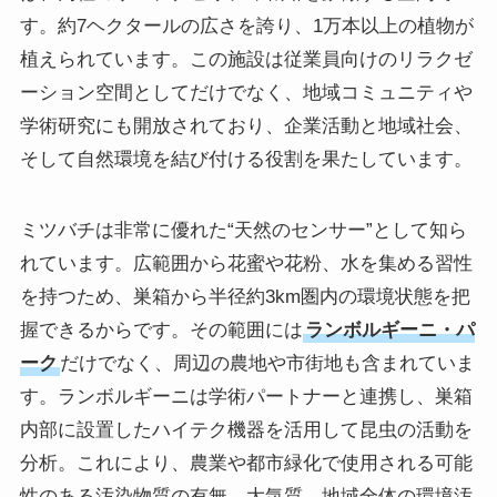
す。約7ヘクタールの広さを誇り、1万本以上の植物が
植えられています。この施設は従業員向けのリラクゼ
ーション空間としてだけでなく、地域コミュニティや
学術研究にも開放されており、企業活動と地域社会、
そして自然環境を結び付ける役割を果たしています。
ミツバチは非常に優れた“天然のセンサー”として知ら
れています。広範囲から花蜜や花粉、水を集める習性
を持つため、巣箱から半径約3km圏内の環境状態を把
握できるからです。その範囲には
ランボルギーニ・パ
ーク
だけでなく、周辺の農地や市街地も含まれていま
す。ランボルギーニは学術パートナーと連携し、巣箱
内部に設置したハイテク機器を活用して昆虫の活動を
分析。これにより、農業や都市緑化で使用される可能
性のある汚染物質の有無、大気質、地域全体の環境汚