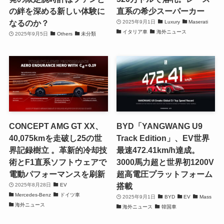
の絆を深める新しい体験に
直系の希少スーパーカー
なるのか？
2025年9月1日
Luxury
Maserati
イタリア車
海外ニュース
2025年9月5日
Others
未分類
CONCEPT AMG GT XX、
BYD「YANGWANG U9
40,075kmを走破し25の世
Track Edition」、EV世界
界記録樹立 。革新的冷却技
最速472.41km/h達成。
術とF1直系ソフトウェアで
3000馬力超と世界初1200V
電動パフォーマンスを刷新
超高電圧プラットフォーム
搭載
2025年8月28日
EV
Mercedes-Benz
ドイツ車
2025年9月1日
BYD
EV
Mass
海外ニュース
海外ニュース
韓国車