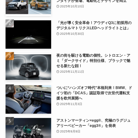
ンダイナが登場、電動化とデザインを両立
2025年10月10日
「光が導く安全革命！アウディQ3に初採用の
デジタルマトリクスLEDヘッドライトとは」
2025年10月30日
夜の街を駆ける電動の個性。シトロエン・ア
ミ「ダークサイド」特別仕様、ブラックで魅
せる新たな顔！
2025年11月11日
ついに“ハンズオフ時代”本格到来！BMW、ド
イツ初の「DCAS」認証取得で次世代運転支
援を欧州展開へ
2025年11月3日
アストンマーティン×egg®、究極のラグジュ
アリーベビーカー「egg3®」を発表
2025年9月9日