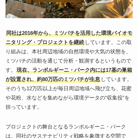
同社は2016年から、ミツバチを活用した環境バイオモ
ニタリング・プロジェクトを継続
しています。この取
り組みは、本社周辺地域の自然環境や大気の状態を、
ミツバチの活動を通じて分析・観測するというもので
す。
現在、ランボルギーニ・パーク内には17基の巣箱
が設置され、約80万匹のミツバチが生息
しています。
そのうち12万匹以上が毎日周辺地域へ飛び立ち、花蜜
や花粉、水などを集めながら環境データの“収集役”を
担っています。
プロジェクトの舞台となるランボルギーニ・パーク
は、同社のサステナビリティ戦略を象徴する空間で