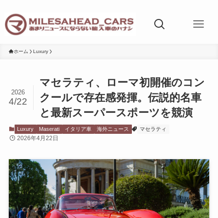
ホーム
Luxury
マセラティ、ローマ初開催のコン
2026
クールで存在感発揮。伝説的名車
4/22
と最新スーパースポーツを競演
Luxury
Maserati
イタリア車
海外ニュース
マセラティ
2026年4月22日