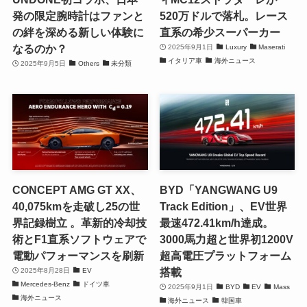
発の限定腕時計はファンと
520万ドルで落札。レース
の絆を深める新しい体験に
直系の希少スーパーカー
なるのか？
2025年9月1日
Luxury
Maserati
イタリア車
海外ニュース
2025年9月5日
Others
未分類
CONCEPT AMG GT XX、
BYD「YANGWANG U9
40,075kmを走破し25の世
Track Edition」、EV世界
界記録樹立 。革新的冷却技
最速472.41km/h達成。
術とF1直系ソフトウェアで
3000馬力超と世界初1200V
電動パフォーマンスを刷新
超高電圧プラットフォーム
搭載
2025年8月28日
EV
Mercedes-Benz
ドイツ車
2025年9月1日
BYD
EV
Mass
海外ニュース
海外ニュース
韓国車