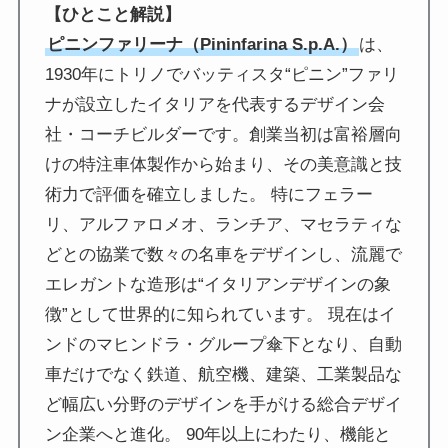
【ひとこと解説】
ピニンファリーナ（Pininfarina S.p.A.）
は、
1930年にトリノでバッティスタ“ピニン”ファリ
ナが設立したイタリアを代表するデザイン会
社・コーチビルダーです。創業当初は富裕層向
けの特注車体製作から始まり、その美意識と技
術力で評価を確立しました。 特にフェラー
リ、アルファロメオ、ランチア、マセラティな
どとの協業で数々の名車をデザインし、流麗で
エレガントな造形は“イタリアンデザインの象
徴”として世界的に知られています。 現在はイ
ンドのマヒンドラ・グループ傘下となり、自動
車だけでなく鉄道、航空機、建築、工業製品な
ど幅広い分野のデザインを手がける総合デザイ
ン企業へと進化。 90年以上にわたり、機能と