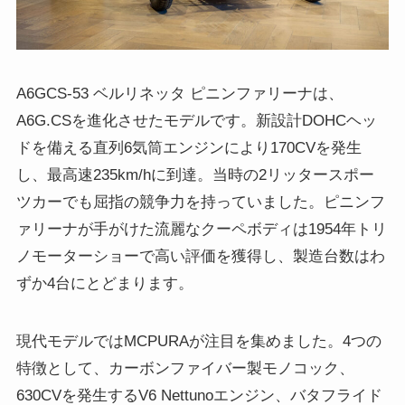
A6GCS-53 ベルリネッタ ピニンファリーナは、
A6G.CSを進化させたモデルです。新設計DOHCヘッ
ドを備える直列6気筒エンジンにより170CVを発生
し、最高速235km/hに到達。当時の2リッタースポー
ツカーでも屈指の競争力を持っていました。ピニンフ
ァリーナが手がけた流麗なクーペボディは1954年トリ
ノモーターショーで高い評価を獲得し、製造台数はわ
ずか4台にとどまります。
現代モデルではMCPURAが注目を集めました。4つの
特徴として、カーボンファイバー製モノコック、
630CVを発生するV6 Nettunoエンジン、バタフライド