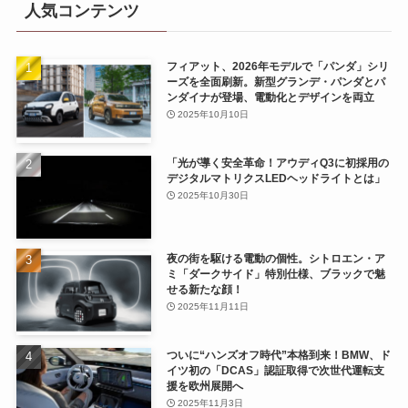
人気コンテンツ
フィアット、2026年モデルで「パンダ」シリ
ーズを全面刷新。新型グランデ・パンダとパ
ンダイナが登場、電動化とデザインを両立
2025年10月10日
「光が導く安全革命！アウディQ3に初採用の
デジタルマトリクスLEDヘッドライトとは」
2025年10月30日
夜の街を駆ける電動の個性。シトロエン・ア
ミ「ダークサイド」特別仕様、ブラックで魅
せる新たな顔！
2025年11月11日
ついに“ハンズオフ時代”本格到来！BMW、ド
イツ初の「DCAS」認証取得で次世代運転支
援を欧州展開へ
2025年11月3日