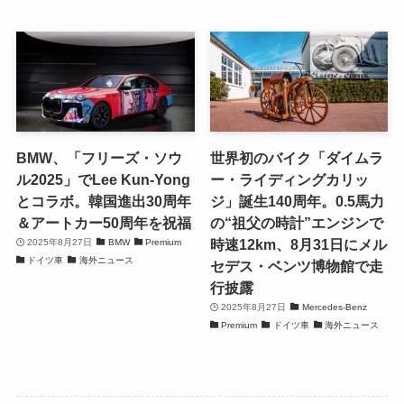
BMW、「フリーズ・ソウ
世界初のバイク「ダイムラ
ル2025」でLee Kun-Yong
ー・ライディングカリッ
とコラボ。韓国進出30周年
ジ」誕生140周年。0.5馬力
＆アートカー50周年を祝福
の“祖父の時計”エンジンで
時速12km、8月31日にメル
2025年8月27日
BMW
Premium
ドイツ車
海外ニュース
セデス・ベンツ博物館で走
行披露
2025年8月27日
Mercedes-Benz
Premium
ドイツ車
海外ニュース