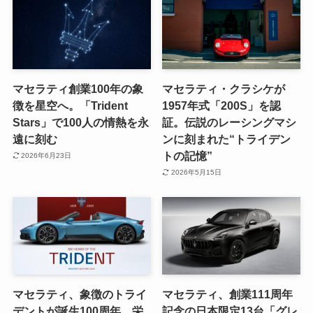
マセラティ創業100年の象
マセラティ・クラシケが
徴を星空へ。「Trident
1957年式「200S」を認
Stars」で100人の情熱を永
証。伝説のレーシングマシ
遠に刻む
ンに刻まれた“トライデン
トの記憶”
2026年6月23日
2026年5月15日
マセラティ、象徴のトライ
マセラティ、創業111周年
デントが誕生100周年。栄
記念の日本限定13台「グレ