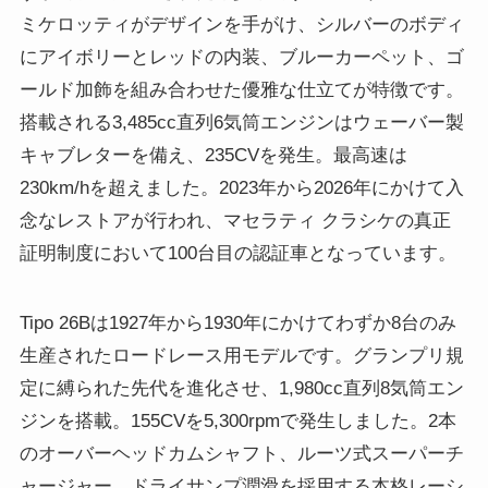
ミケロッティがデザインを手がけ、シルバーのボディ
にアイボリーとレッドの内装、ブルーカーペット、ゴ
ールド加飾を組み合わせた優雅な仕立てが特徴です。
搭載される3,485cc直列6気筒エンジンはウェーバー製
キャブレターを備え、235CVを発生。最高速は
230km/hを超えました。2023年から2026年にかけて入
念なレストアが行われ、マセラティ クラシケの真正
証明制度において100台目の認証車となっています。
Tipo 26Bは1927年から1930年にかけてわずか8台のみ
生産されたロードレース用モデルです。グランプリ規
定に縛られた先代を進化させ、1,980cc直列8気筒エン
ジンを搭載。155CVを5,300rpmで発生しました。2本
のオーバーヘッドカムシャフト、ルーツ式スーパーチ
ャージャー、ドライサンプ潤滑を採用する本格レーシ