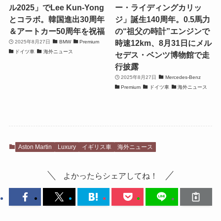
ル2025」でLee Kun-Yong
ー・ライディングカリッ
とコラボ。韓国進出30周年
ジ」誕生140周年。0.5馬力
＆アートカー50周年を祝福
の“祖父の時計”エンジンで
時速12km、8月31日にメル
2025年8月27日
BMW
Premium
ドイツ車
海外ニュース
セデス・ベンツ博物館で走
行披露
2025年8月27日
Mercedes-Benz
Premium
ドイツ車
海外ニュース
Aston Martin
Luxury
イギリス車
海外ニュース
よかったらシェアしてね！