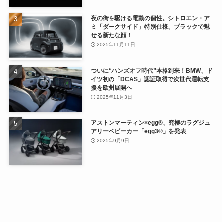
夜の街を駆ける電動の個性。シトロエン・ア
ミ「ダークサイド」特別仕様、ブラックで魅
せる新たな顔！
2025年11月11日
ついに“ハンズオフ時代”本格到来！BMW、ド
イツ初の「DCAS」認証取得で次世代運転支
援を欧州展開へ
2025年11月3日
アストンマーティン×egg®、究極のラグジュ
アリーベビーカー「egg3®」を発表
2025年9月9日