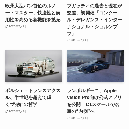
欧州大型バン首位のルノ
ブガッティの過去と現在が
ー・マスター、快適性と実
交差、初開催「コンクー
用性を高める新機能を拡充
ル・デレガンス・インター
ナショナル・シュルンプ
2026年7月9日
フ」
2026年7月9日
ポルシェ・トランスアクス
ランボルギーニ、Apple
ル、半世紀を超えて輝
Vision Pro向け公式アプリ
く“均衡”の哲学
を公開 1:1スケールで名
車の“内側”へ
2026年7月8日
2026年7月8日