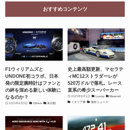
おすすめコンテンツ
F1ウィリアムズと
史上最高額更新、マセラテ
UNDONE初コラボ、日本
ィMC12ストラダーレが
発の限定腕時計はファンと
520万ドルで落札。レース
の絆を深める新しい体験に
直系の希少スーパーカー
なるのか？
2025年9月1日
Luxury
Maserati
イタリア車
海外ニュース
2025年9月5日
Others
未分類