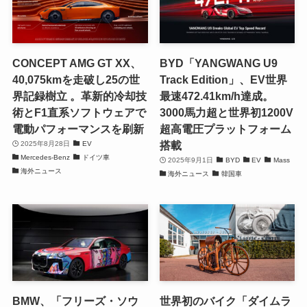
CONCEPT AMG GT XX、
BYD「YANGWANG U9
40,075kmを走破し25の世
Track Edition」、EV世界
界記録樹立 。革新的冷却技
最速472.41km/h達成。
術とF1直系ソフトウェアで
3000馬力超と世界初1200V
電動パフォーマンスを刷新
超高電圧プラットフォーム
搭載
2025年8月28日
EV
Mercedes-Benz
ドイツ車
2025年9月1日
BYD
EV
Mass
海外ニュース
海外ニュース
韓国車
BMW、「フリーズ・ソウ
世界初のバイク「ダイムラ