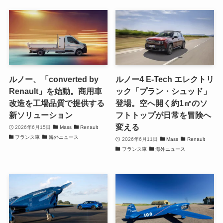
ルノー、「converted by
ルノー4 E-Tech エレクトリ
Renault」を始動。商用車
ック「プラン・シュッド」
改造を工場品質で提供する
登場。空へ開く約1㎡のソ
新ソリューション
フトトップが日常を冒険へ
変える
2026年6月15日
Mass
Renault
フランス車
海外ニュース
2026年6月11日
Mass
Renault
フランス車
海外ニュース