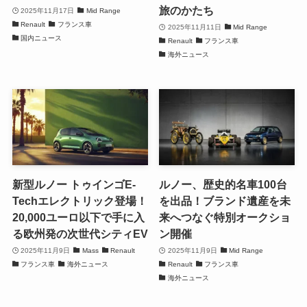
旅のかたち
2025年11月17日
Mid Range
Renault
フランス車
2025年11月11日
Mid Range
国内ニュース
Renault
フランス車
海外ニュース
新型ルノー トゥインゴE-
ルノー、歴史的名車100台
Techエレクトリック登場！
を出品！ブランド遺産を未
20,000ユーロ以下で手に入
来へつなぐ特別オークショ
る欧州発の次世代シティEV
ン開催
2025年11月9日
Mass
Renault
2025年11月9日
Mid Range
フランス車
海外ニュース
Renault
フランス車
海外ニュース