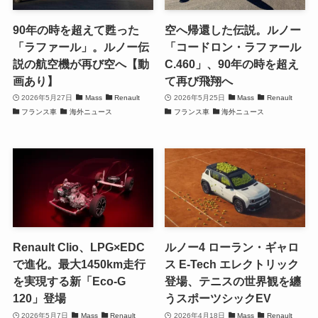
90年の時を超えて甦った
空へ帰還した伝説。ルノー
「ラファール」。ルノー伝
「コードロン・ラファール
説の航空機が再び空へ【動
C.460」、90年の時を超え
画あり】
て再び飛翔へ
2026年5月27日
Mass
Renault
2026年5月25日
Mass
Renault
フランス車
海外ニュース
フランス車
海外ニュース
Renault Clio、LPG×EDC
ルノー4 ローラン・ギャロ
で進化。最大1450km走行
ス E-Tech エレクトリック
を実現する新「Eco-G
登場、テニスの世界観を纏
120」登場
うスポーツシックEV
2026年5月7日
Mass
Renault
2026年4月18日
Mass
Renault