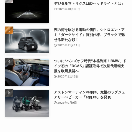
デジタルマトリクスLEDヘッドライトとは」
2025年10月30日
夜の街を駆ける電動の個性。シトロエン・ア
ミ「ダークサイド」特別仕様、ブラックで魅
せる新たな顔！
2025年11月11日
ついに“ハンズオフ時代”本格到来！BMW、ド
イツ初の「DCAS」認証取得で次世代運転支
援を欧州展開へ
2025年11月3日
アストンマーティン×egg®、究極のラグジュ
アリーベビーカー「egg3®」を発表
2025年9月9日