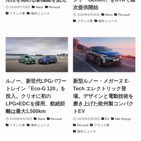
次提供開始
2026年7月9日
Mass
Renault
フランス車
海外ニュース
2026年6月30日
Mass
Renault
フランス車
海外ニュース
ルノー、新世代LPGパワー
新型ルノー・メガーヌ E-
トレイン「Eco-G 120」を
Tech エレクトリック登
投入。クリオに初の
場。デザインと電動技術を
LPG×EDCを採用、航続距
磨き上げた欧州製コンパク
離は最大1,500km
トEV
2026年6月29日
Mass
Renault
2026年6月23日
EV
Mid Range
フランス車
海外ニュース
Renault
フランス車
海外ニュース