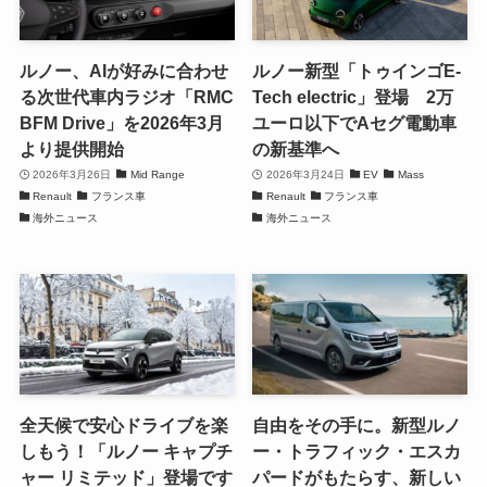
ルノー、AIが好みに合わせ
ルノー新型「トゥインゴE-
る次世代車内ラジオ「RMC
Tech electric」登場 2万
BFM Drive」を2026年3月
ユーロ以下でAセグ電動車
より提供開始
の新基準へ
2026年3月26日
Mid Range
2026年3月24日
EV
Mass
Renault
フランス車
Renault
フランス車
海外ニュース
海外ニュース
全天候で安心ドライブを楽
自由をその手に。新型ルノ
しもう！「ルノー キャプチ
ー・トラフィック・エスカ
ャー リミテッド」登場です
パードがもたらす、新しい