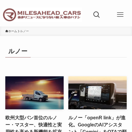
ホーム
ルノー
ルノー
欧州大型バン首位のルノ
ルノー「openR link」が進
ー・マスター、快適性と実
化。GoogleのAIアシスタ
用性を高める新機能を拡充
ント「Gemini」をOTAで順