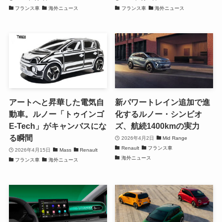
フランス車
海外ニュース
フランス車
海外ニュース
アートへと昇華した電気自
新パワートレイン追加で進
動車。ルノー「トゥインゴ
化するルノー・シンビオ
E-Tech」がキャンバスにな
ズ、航続1400kmの実力
る瞬間
2026年4月2日
Mid Range
Renault
フランス車
2026年4月15日
Mass
Renault
海外ニュース
フランス車
海外ニュース