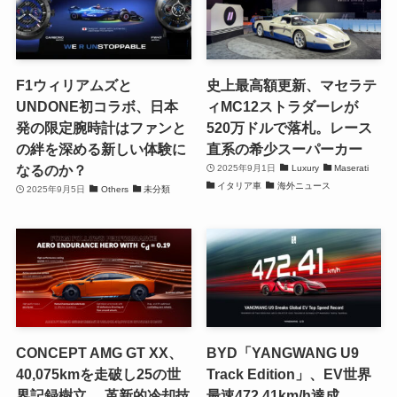
F1ウィリアムズと
史上最高額更新、マセラテ
UNDONE初コラボ、日本
ィMC12ストラダーレが
発の限定腕時計はファンと
520万ドルで落札。レース
の絆を深める新しい体験に
直系の希少スーパーカー
なるのか？
2025年9月1日
Luxury
Maserati
イタリア車
海外ニュース
2025年9月5日
Others
未分類
CONCEPT AMG GT XX、
BYD「YANGWANG U9
40,075kmを走破し25の世
Track Edition」、EV世界
界記録樹立 。革新的冷却技
最速472.41km/h達成。