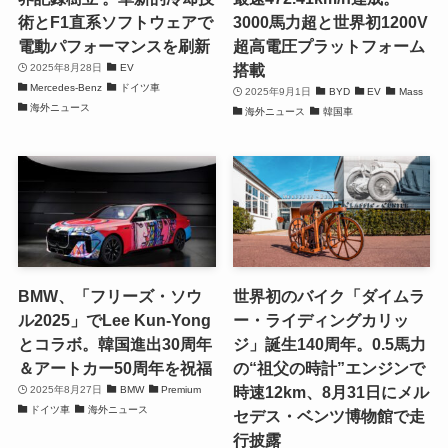
術とF1直系ソフトウェアで
3000馬力超と世界初1200V
電動パフォーマンスを刷新
超高電圧プラットフォーム
搭載
2025年8月28日
EV
Mercedes-Benz
ドイツ車
2025年9月1日
BYD
EV
Mass
海外ニュース
海外ニュース
韓国車
BMW、「フリーズ・ソウ
世界初のバイク「ダイムラ
ル2025」でLee Kun-Yong
ー・ライディングカリッ
とコラボ。韓国進出30周年
ジ」誕生140周年。0.5馬力
＆アートカー50周年を祝福
の“祖父の時計”エンジンで
時速12km、8月31日にメル
2025年8月27日
BMW
Premium
ドイツ車
海外ニュース
セデス・ベンツ博物館で走
行披露