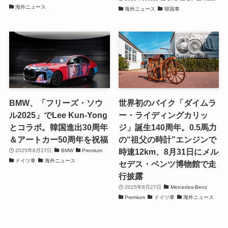
海外ニュース
海外ニュース
韓国車
BMW、「フリーズ・ソウ
世界初のバイク「ダイムラ
ル2025」でLee Kun-Yong
ー・ライディングカリッ
とコラボ。韓国進出30周年
ジ」誕生140周年。0.5馬力
＆アートカー50周年を祝福
の“祖父の時計”エンジンで
時速12km、8月31日にメル
2025年8月27日
BMW
Premium
ドイツ車
海外ニュース
セデス・ベンツ博物館で走
行披露
2025年8月27日
Mercedes-Benz
Premium
ドイツ車
海外ニュース