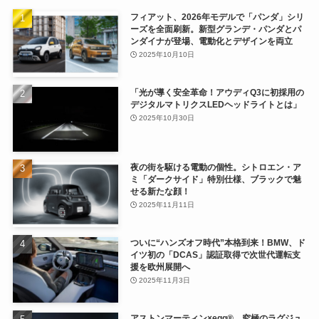
フィアット、2026年モデルで「パンダ」シリ
ーズを全面刷新。新型グランデ・パンダとパ
ンダイナが登場、電動化とデザインを両立
2025年10月10日
「光が導く安全革命！アウディQ3に初採用の
デジタルマトリクスLEDヘッドライトとは」
2025年10月30日
夜の街を駆ける電動の個性。シトロエン・ア
ミ「ダークサイド」特別仕様、ブラックで魅
せる新たな顔！
2025年11月11日
ついに“ハンズオフ時代”本格到来！BMW、ド
イツ初の「DCAS」認証取得で次世代運転支
援を欧州展開へ
2025年11月3日
アストンマーティン×egg®、究極のラグジュ