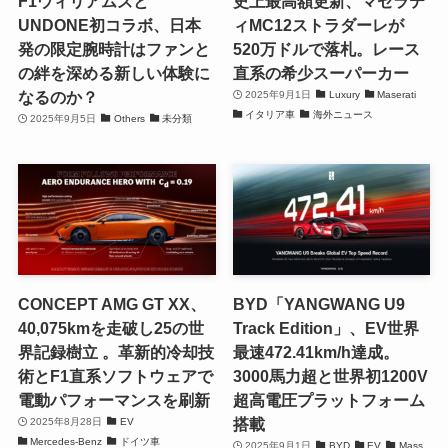
F1ウィリアムズと
史上最高額更新、マセラテ
UNDONE初コラボ、日本
ィMC12ストラダーレが
発の限定腕時計はファンと
520万ドルで落札。レース
の絆を深める新しい体験に
直系の希少スーパーカー
なるのか？
2025年9月1日
Luxury
Maserati
イタリア車
海外ニュース
2025年9月5日
Others
未分類
CONCEPT AMG GT XX、
BYD「YANGWANG U9
40,075kmを走破し25の世
Track Edition」、EV世界
界記録樹立 。革新的冷却技
最速472.41km/h達成。
術とF1直系ソフトウェアで
3000馬力超と世界初1200V
電動パフォーマンスを刷新
超高電圧プラットフォーム
搭載
2025年8月28日
EV
Mercedes-Benz
ドイツ車
2025年9月1日
BYD
EV
Mass