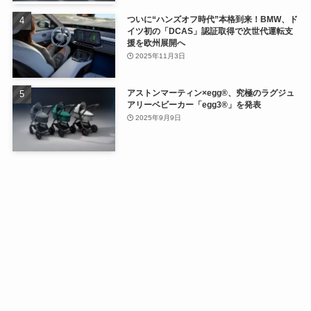
ついに“ハンズオフ時代”本格到来！BMW、ド
イツ初の「DCAS」認証取得で次世代運転支
援を欧州展開へ
2025年11月3日
アストンマーティン×egg®、究極のラグジュ
アリーベビーカー「egg3®」を発表
2025年9月9日