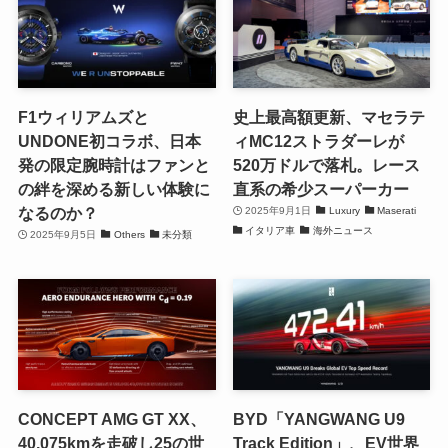
F1ウィリアムズと
史上最高額更新、マセラテ
UNDONE初コラボ、日本
ィMC12ストラダーレが
発の限定腕時計はファンと
520万ドルで落札。レース
の絆を深める新しい体験に
直系の希少スーパーカー
なるのか？
2025年9月1日
Luxury
Maserati
イタリア車
海外ニュース
2025年9月5日
Others
未分類
CONCEPT AMG GT XX、
BYD「YANGWANG U9
40,075kmを走破し25の世
Track Edition」、EV世界