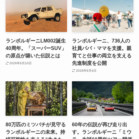
ランボルギーニLM002誕生
ランボルギーニ、736人の
40周年。「スーパーSUV」
社員パパ・ママを支援。親
の原点が築いた伝説とは
育てと仕事の両立を支える
先進制度を公開
2026年6月10日
2026年6月4日
80万匹のミツバチが見守る
60年の伝説が再び走り出
ランボルギーニの未来。持
す。ランボルギーニ「ミウ