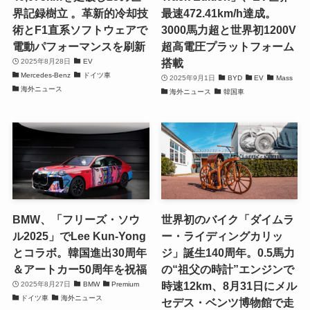
界記録樹立 。革新的冷却技
最速472.41km/h達成。
術とF1直系ソフトウェアで
3000馬力超と世界初1200V
電動パフォーマンスを刷新
超高電圧プラットフォーム
搭載
2025年8月28日
EV
Mercedes-Benz
ドイツ車
2025年9月1日
BYD
EV
Mass
海外ニュース
海外ニュース
韓国車
BMW、「フリーズ・ソウ
世界初のバイク「ダイムラ
ル2025」でLee Kun-Yong
ー・ライディングカリッ
とコラボ。韓国進出30周年
ジ」誕生140周年。0.5馬力
＆アートカー50周年を祝福
の“祖父の時計”エンジンで
時速12km、8月31日にメル
2025年8月27日
BMW
Premium
ドイツ車
海外ニュース
セデス・ベンツ博物館で走