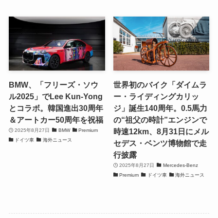
BMW、「フリーズ・ソウ
世界初のバイク「ダイムラ
ル2025」でLee Kun-Yong
ー・ライディングカリッ
とコラボ。韓国進出30周年
ジ」誕生140周年。0.5馬力
＆アートカー50周年を祝福
の“祖父の時計”エンジンで
時速12km、8月31日にメル
2025年8月27日
BMW
Premium
ドイツ車
海外ニュース
セデス・ベンツ博物館で走
行披露
2025年8月27日
Mercedes-Benz
Premium
ドイツ車
海外ニュース