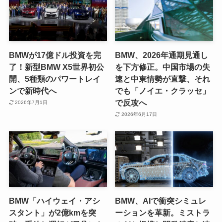
BMWが17億ドル投資を完
BMW、2026年通期見通し
了！新型BMW X5世界初公
を下方修正。中国市場の失
開、5種類のパワートレイ
速と中東情勢が直撃、それ
ンで新時代へ
でも「ノイエ・クラッセ」
で反攻へ
2026年7月1日
2026年6月17日
BMW「ハイウェイ・アシ
BMW、AIで衝突シミュレ
スタント」が2億kmを突
ーションを革新。ミストラ