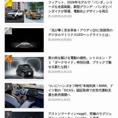
フィアット、2026年モデルで「パンダ」シリ
ーズを全面刷新。新型グランデ・パンダとパ
ンダイナが登場、電動化とデザインを両立
2025年10月10日
「光が導く安全革命！アウディQ3に初採用の
デジタルマトリクスLEDヘッドライトとは」
2025年10月30日
夜の街を駆ける電動の個性。シトロエン・ア
ミ「ダークサイド」特別仕様、ブラックで魅
せる新たな顔！
2025年11月11日
ついに“ハンズオフ時代”本格到来！BMW、ド
イツ初の「DCAS」認証取得で次世代運転支
援を欧州展開へ
2025年11月3日
アストンマーティン×egg®、究極のラグジュ