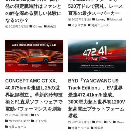
発の限定腕時計はファンと
520万ドルで落札。レース
の絆を深める新しい体験に
直系の希少スーパーカー
なるのか？
2025年9月1日
Luxury
Maserati
イタリア車
海外ニュース
2025年9月5日
Others
未分類
CONCEPT AMG GT XX、
BYD「YANGWANG U9
40,075kmを走破し25の世
Track Edition」、EV世界
界記録樹立 。革新的冷却技
最速472.41km/h達成。
術とF1直系ソフトウェアで
3000馬力超と世界初1200V
電動パフォーマンスを刷新
超高電圧プラットフォーム
搭載
2025年8月28日
EV
Mercedes-Benz
ドイツ車
2025年9月1日
BYD
EV
Mass
海外ニュース
海外ニュース
韓国車