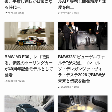
破。手放し運転が日常にな
ルAIと提携し開発精度と速
る時代へ
度を向上
2026年6月10日
2026年5月29日
BMW M3 E30、レゴで蘇
BMW328“ビューゲルファ
る。伝説のツーリングカー
ルテ”が栄冠。コンコル
が40周年記念モデルとして
ソ・デレガンツァ・ヴィ
登場
ラ・デステ2026でBMWが
未来と伝統を融合
2026年5月25日
2026年5月19日