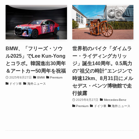
BMW、「フリーズ・ソウ
世界初のバイク「ダイムラ
ル2025」でLee Kun-Yong
ー・ライディングカリッ
とコラボ。韓国進出30周年
ジ」誕生140周年。0.5馬力
＆アートカー50周年を祝福
の“祖父の時計”エンジンで
時速12km、8月31日にメル
2025年8月27日
BMW
Premium
ドイツ車
海外ニュース
セデス・ベンツ博物館で走
行披露
2025年8月27日
Mercedes-Benz
Premium
ドイツ車
海外ニュース