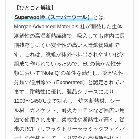
【ひとこと解説】
Superwool®（スーパーウール）
とは、
Morgan Advanced Materials 社が開発した生体
溶解性の高温断熱繊維で、吸入しても体内に長
期残存しにくい安全性の高い人造鉱物繊維で
す。これは、繊維が体外へ排出されやすい化学
組成で作られているためで、EUの発がん性分
類において“Note Q”の条件を満たし、発がん性
分類の適用除外（Exonerated）と認定されてい
ます。耐熱性に優れ、製品シリーズにより
1200〜1450℃まで対応し、炉内断熱材、シー
ル材、ガスケット、耐火カーテンなど幅広い用
途で使用されます。柔軟性や断熱性が高く、従
来のRCF（リフラクトリーセラミックファイバ
ー）の代替として、より安全な高温断熱材とし