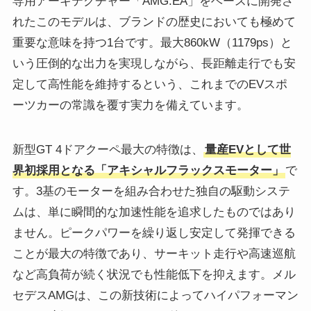
専用アーキテクチャー「AMG.EA」をベースに開発さ
れたこのモデルは、ブランドの歴史においても極めて
重要な意味を持つ1台です。最大860kW（1179ps）と
いう圧倒的な出力を実現しながら、長距離走行でも安
定して高性能を維持するという、これまでのEVスポ
ーツカーの常識を覆す実力を備えています。
新型GT 4ドアクーペ最大の特徴は、
量産EVとして世
界初採用となる「アキシャルフラックスモーター」
で
す。3基のモーターを組み合わせた独自の駆動システ
ムは、単に瞬間的な加速性能を追求したものではあり
ません。ピークパワーを繰り返し安定して発揮できる
ことが最大の特徴であり、サーキット走行や高速巡航
など高負荷が続く状況でも性能低下を抑えます。メル
セデスAMGは、この新技術によってハイパフォーマン