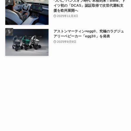
ついに“ハンズオフ時代”本格到来！BMW、ド
イツ初の「DCAS」認証取得で次世代運転支
援を欧州展開へ
2025年11月3日
アストンマーティン×egg®、究極のラグジュ
アリーベビーカー「egg3®」を発表
2025年9月9日