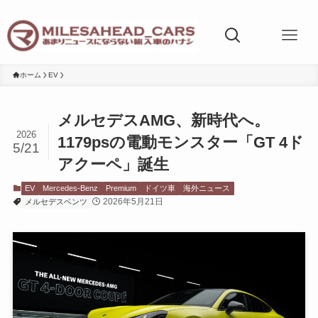
ホーム
EV
メルセデスAMG、新時代へ。
2026
1179psの電動モンスター「GT 4ド
5/21
アクーペ」誕生
EV
Mercedes-Benz
Premium
ドイツ車
海外ニュース
2026年5月21日
メルセデスベンツ