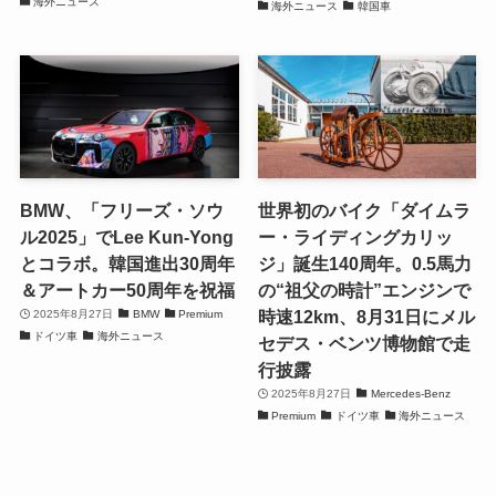
海外ニュース
海外ニュース
韓国車
BMW、「フリーズ・ソウ
世界初のバイク「ダイムラ
ル2025」でLee Kun-Yong
ー・ライディングカリッ
とコラボ。韓国進出30周年
ジ」誕生140周年。0.5馬力
＆アートカー50周年を祝福
の“祖父の時計”エンジンで
時速12km、8月31日にメル
2025年8月27日
BMW
Premium
ドイツ車
海外ニュース
セデス・ベンツ博物館で走
行披露
2025年8月27日
Mercedes-Benz
Premium
ドイツ車
海外ニュース