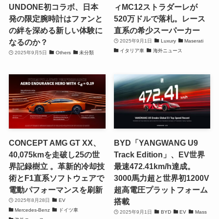
UNDONE初コラボ、日本
ィMC12ストラダーレが
発の限定腕時計はファンと
520万ドルで落札。レース
の絆を深める新しい体験に
直系の希少スーパーカー
なるのか？
2025年9月1日
Luxury
Maserati
イタリア車
海外ニュース
2025年9月5日
Others
未分類
CONCEPT AMG GT XX、
BYD「YANGWANG U9
40,075kmを走破し25の世
Track Edition」、EV世界
界記録樹立 。革新的冷却技
最速472.41km/h達成。
術とF1直系ソフトウェアで
3000馬力超と世界初1200V
電動パフォーマンスを刷新
超高電圧プラットフォーム
搭載
2025年8月28日
EV
Mercedes-Benz
ドイツ車
2025年9月1日
BYD
EV
Mass