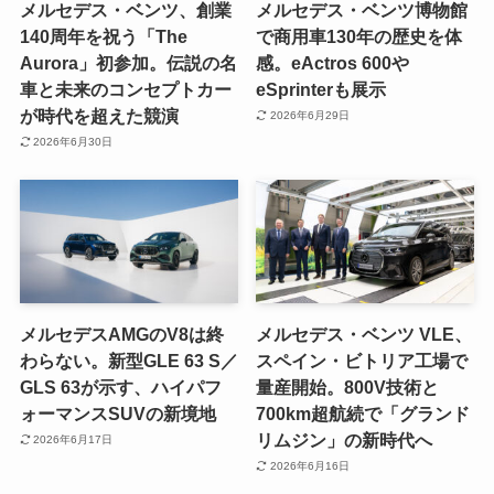
メルセデス・ベンツ、創業
メルセデス・ベンツ博物館
140周年を祝う「The
で商用車130年の歴史を体
Aurora」初参加。伝説の名
感。eActros 600や
車と未来のコンセプトカー
eSprinterも展示
が時代を超えた競演
2026年6月29日
2026年6月30日
メルセデスAMGのV8は終
メルセデス・ベンツ VLE、
わらない。新型GLE 63 S／
スペイン・ビトリア工場で
GLS 63が示す、ハイパフ
量産開始。800V技術と
ォーマンスSUVの新境地
700km超航続で「グランド
リムジン」の新時代へ
2026年6月17日
2026年6月16日