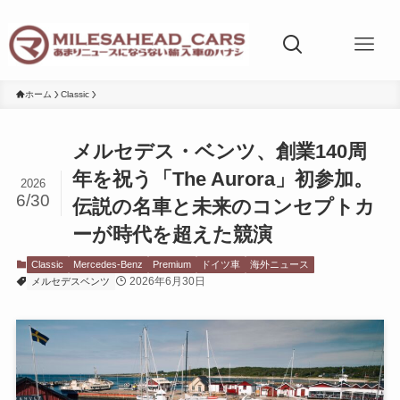
ホーム
Classic
メルセデス・ベンツ、創業140周
年を祝う「The Aurora」初参加。
2026
6/30
伝説の名車と未来のコンセプトカ
ーが時代を超えた競演
Classic
Mercedes-Benz
Premium
ドイツ車
海外ニュース
2026年6月30日
メルセデスベンツ