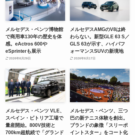
メルセデス・ベンツ博物館
メルセデスAMGのV8は終
で商用車130年の歴史を体
わらない。新型GLE 63 S／
感。eActros 600や
GLS 63が示す、ハイパフ
eSprinterも展示
ォーマンスSUVの新境地
2026年6月29日
2026年6月17日
メルセデス・ベンツ VLE、
メルセデス・ベンツ、三つ
スペイン・ビトリア工場で
巴の新テニス体験を創出。
量産開始。800V技術と
ブランドの象徴「スリーポ
700km超航続で「グランド
イントスター」をコート化