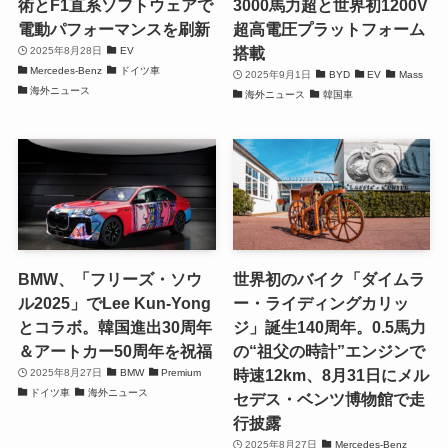
術とF1直系ソフトウェアで
3000馬力超と世界初1200V
電動パフォーマンスを刷新
超高電圧プラットフォーム
搭載
2025年8月28日
EV
Mercedes-Benz
ドイツ車
2025年9月1日
BYD
EV
Mass
海外ニュース
海外ニュース
韓国車
BMW、「フリーズ・ソウ
世界初のバイク「ダイムラ
ル2025」でLee Kun-Yong
ー・ライディングカリッ
とコラボ。韓国進出30周年
ジ」誕生140周年。0.5馬力
＆アートカー50周年を祝福
の“祖父の時計”エンジンで
時速12km、8月31日にメル
2025年8月27日
BMW
Premium
ドイツ車
海外ニュース
セデス・ベンツ博物館で走
行披露
2025年8月27日
Mercedes-Benz