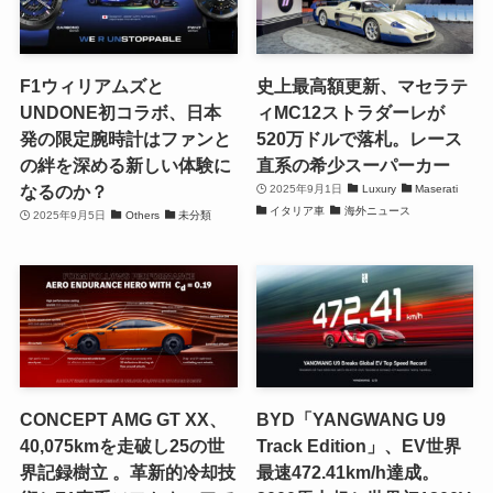
F1ウィリアムズと
史上最高額更新、マセラテ
UNDONE初コラボ、日本
ィMC12ストラダーレが
発の限定腕時計はファンと
520万ドルで落札。レース
の絆を深める新しい体験に
直系の希少スーパーカー
なるのか？
2025年9月1日
Luxury
Maserati
イタリア車
海外ニュース
2025年9月5日
Others
未分類
CONCEPT AMG GT XX、
BYD「YANGWANG U9
40,075kmを走破し25の世
Track Edition」、EV世界
界記録樹立 。革新的冷却技
最速472.41km/h達成。