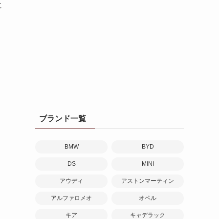
に
、
ウ
ブランド一覧
BMW
BYD
DS
MINI
アウディ
アストンマーティン
アルファロメオ
オペル
キア
キャデラック