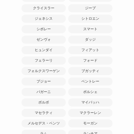
クライスラー
ジープ
ジェネシス
シトロエン
シボレー
スマート
ゼンヴォ
ダッジ
ヒュンダイ
フィアット
フェラーリ
フォード
フォルクスワーゲン
ブガッティ
プジョー
ベントレー
パガーニ
ポルシェ
ボルボ
マイバッハ
マセラティ
マクラーレン
メルセデス・ベンツ
モーガン
ラム
ランチア