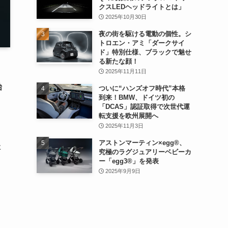
クスLEDヘッドライトとは」
2025年10月30日
夜の街を駆ける電動の個性。シ
トロエン・アミ「ダークサイ
ド」特別仕様、ブラックで魅せ
る新たな顔！
2025年11月11日
始
ついに“ハンズオフ時代”本格
到来！BMW、ドイツ初の
「DCAS」認証取得で次世代運
転支援を欧州展開へ
2025年11月3日
アストンマーティン×egg®、
た
究極のラグジュアリーベビーカ
ー「egg3®」を発表
2025年9月9日