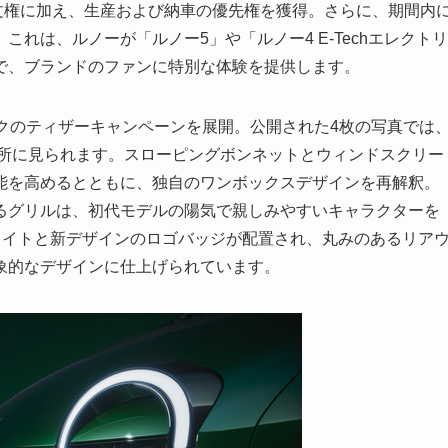
文権に加え、生産および納車の優先権を獲得。さらに、期間内
れは、ルノーが「ルノー5」や「ルノー4 E-Techエレクトリ
で、ブランドのファンに特別な体験を提供します。
リックのティザーキャンペーンを展開。公開された4枚の写真では
随所に見られます。スローピングボンネットとウィンドスクリー
能を高めるとともに、独自のワンボックスデザインを再解釈。
せるグリルは、初代モデルの陽気で親しみやすいキャラクターを
ライトと新デザインのロゴバッジが配置され、丸みのあるリア
象的なデザインに仕上げられています。