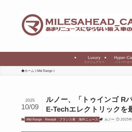
Luxury
Hyper-Ca
ラグジュアリー
ハイパーカ
ホーム
Mid Range
ルノー、「トゥインゴ R
2025
10/09
E-Techエレクトリック
2025
Mid Range
Renault
フランス車
海外ニュース
ルノー