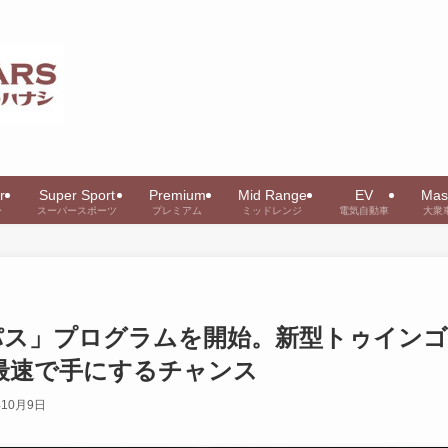
r
Super Sport
Premium
Mid Range
EV
Mas
ー
スーパースポーツ
プレミアム
ミッドレンジ
電気自動車
大衆
パス」プログラムを開始。新型トゥインゴ
を最速で手にするチャンス
年10月9日