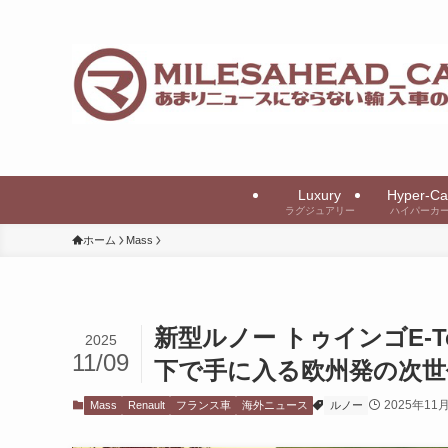
Luxury
Hyper-Ca
ラグジュアリー
ハイパーカ
ホーム
Mass
新型ルノー トゥインゴE-T
2025
11/09
下で手に入る欧州発の次世
2025年11
Mass
Renault
フランス車
海外ニュース
ルノー