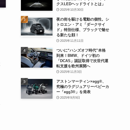
クスLEDヘッドライトとは」
2025年10月30日
夜の街を駆ける電動の個性。シ
トロエン・アミ「ダークサイ
ド」特別仕様、ブラックで魅せ
る新たな顔！
2025年11月11日
ついに“ハンズオフ時代”本格
到来！BMW、ドイツ初の
「DCAS」認証取得で次世代運
と
転支援を欧州展開へ
2025年11月3日
アストンマーティン×egg®、
究極のラグジュアリーベビーカ
ー「egg3®」を発表
2025年9月9日
対