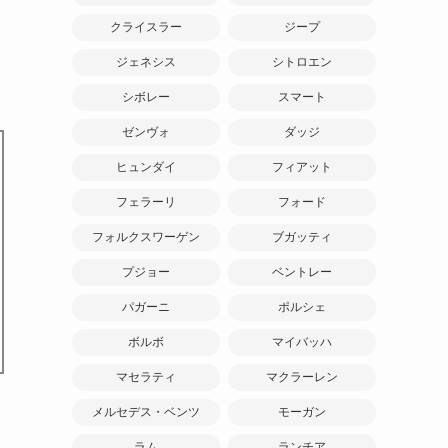
クライスラー
ジープ
ジェネシス
シトロエン
シボレー
スマート
ゼンヴォ
ダッジ
ヒュンダイ
フィアット
フェラーリ
フォード
フォルクスワーゲン
ブガッティ
プジョー
ベントレー
パガーニ
ポルシェ
ボルボ
マイバッハ
マセラティ
マクラーレン
メルセデス・ベンツ
モーガン
ラム
ランチア