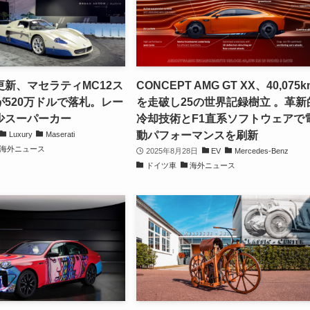
新、マセラティMC12ス
CONCEPT AMG GT XX、40,075k
520万ドルで落札。レー
を走破し25の世界記録樹立 。革新
少スーパーカー
冷却技術とF1直系ソフトウェアで
動パフォーマンスを刷新
Luxury
Maserati
海外ニュース
2025年8月28日
EV
Mercedes-Benz
ドイツ車
海外ニュース