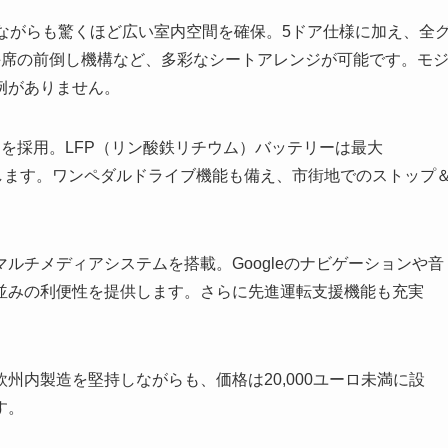
抑えながらも驚くほど広い室内空間を確保。5ドア仕様に加え、全
手席の前倒し機構など、多彩なシートアレンジが可能です。モ
例がありません。
ーを採用。LFP（リン酸鉄リチウム）バッテリーは最大
実現します。ワンペダルドライブ機能も備え、市街地でのストップ
k」マルチメディアシステムを搭載。Googleのナビゲーションや音
並みの利便性を提供します。さらに先進運転支援機能も充実
州内製造を堅持しながらも、価格は20,000ユーロ未満に設
す。