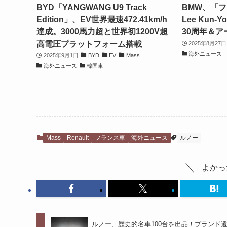
BYD「YANGWANG U9 Track
BMW、「フ
Edition」、EV世界最速472.41km/h
Lee Kun
達成。3000馬力超と世界初1200V超
30周年＆ア
高電圧プラットフォーム搭載
2025年8月27日
海外ニュース
2025年9月1日
BYD
EV
Mass
海外ニュース
韓国車
Mass
Renault
フランス車
海外ニュース
ルノー
よかっ
ルノー、歴史的名車100台を出品！ブランド