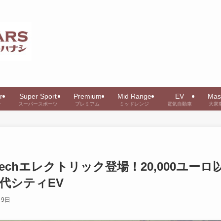
r
Super Sport
Premium
Mid Range
EV
Mas
ー
スーパースポーツ
プレミアム
ミッドレンジ
電気自動車
大衆
echエレクトリック登場！20,000ユーロ
代シティEV
月9日