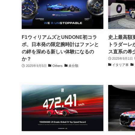
F1ウィリアムズとUNDONE初コラ
史上最高額更
ボ、日本発の限定腕時計はファンと
トラダーレが
の絆を深める新しい体験になるの
ス直系の希
か？
2025年9月1日
イタリア車
2025年9月5日
Others
未分類