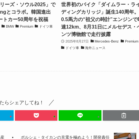
リーズ・ソウル2025」で
世界初のバイク「ダイムラー・ラ
-Yongとコラボ。韓国進出
ディングカリッジ」誕生140周年
ートカー50周年を祝福
0.5馬力の“祖父の時計”エンジンで
速12km、8月31日にメルセデス・
BMW
Premium
ドイツ車
ンツ博物館で走行披露
2025年8月27日
Mercedes-Benz
Premium
ドイツ車
海外ニュース
たらシェアしてね！
遺産
ポルシェ・タイカンの充電を極めよう！開発責任