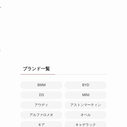
グ
ジ
＆
ブランド一覧
BMW
BYD
DS
MINI
アウディ
アストンマーティン
アルファロメオ
オペル
キア
キャデラック