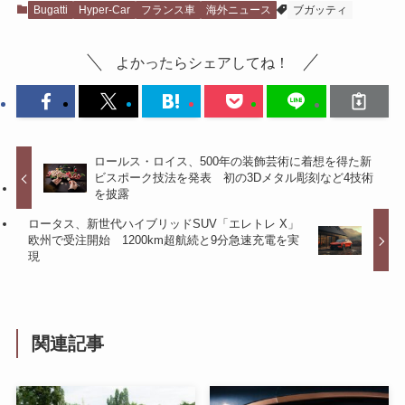
Bugatti
Hyper-Car
フランス車
海外ニュース
ブガッティ
よかったらシェアしてね！
ロールス・ロイス、500年の装飾芸術に着想を得た新
ビスポーク技法を発表 初の3Dメタル彫刻など4技術
を披露
ロータス、新世代ハイブリッドSUV「エレトレ X」
欧州で受注開始 1200km超航続と9分急速充電を実
現
関連記事