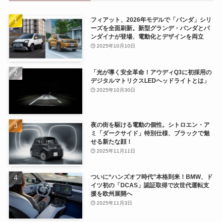
フィアット、2026年モデルで「パンダ」シリ
ーズを全面刷新。新型グランデ・パンダとパ
ンダイナが登場、電動化とデザインを両立
2025年10月10日
「光が導く安全革命！アウディQ3に初採用の
デジタルマトリクスLEDヘッドライトとは」
2025年10月30日
夜の街を駆ける電動の個性。シトロエン・ア
ミ「ダークサイド」特別仕様、ブラックで魅
せる新たな顔！
2025年11月11日
ついに“ハンズオフ時代”本格到来！BMW、ド
イツ初の「DCAS」認証取得で次世代運転支
援を欧州展開へ
2025年11月3日