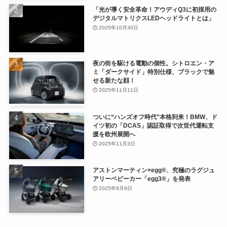
「光が導く安全革命！アウディQ3に初採用の
デジタルマトリクスLEDヘッドライトとは」
2025年10月30日
夜の街を駆ける電動の個性。シトロエン・ア
ミ「ダークサイド」特別仕様、ブラックで魅
せる新たな顔！
2025年11月11日
ついに“ハンズオフ時代”本格到来！BMW、ド
イツ初の「DCAS」認証取得で次世代運転支
援を欧州展開へ
2025年11月3日
アストンマーティン×egg®、究極のラグジュ
アリーベビーカー「egg3®」を発表
2025年9月9日