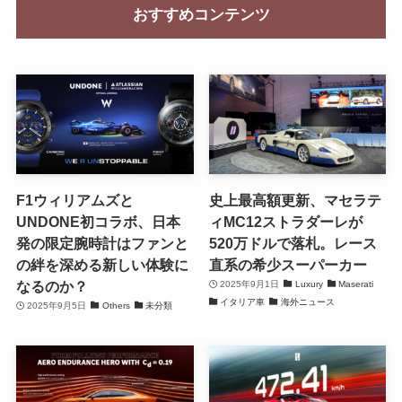
おすすめコンテンツ
F1ウィリアムズと
史上最高額更新、マセラテ
UNDONE初コラボ、日本
ィMC12ストラダーレが
発の限定腕時計はファンと
520万ドルで落札。レース
の絆を深める新しい体験に
直系の希少スーパーカー
なるのか？
2025年9月1日
Luxury
Maserati
イタリア車
海外ニュース
2025年9月5日
Others
未分類