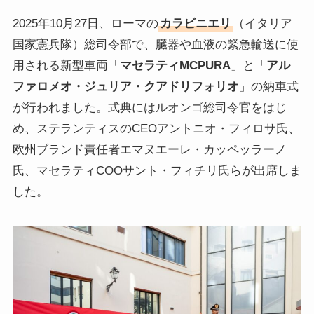
2025年10月27日、ローマの
カラビニエリ
（イタリア
国家憲兵隊）総司令部で、臓器や血液の緊急輸送に使
用される新型車両「
マセラティMCPURA
」と「
アル
ファロメオ・ジュリア・クアドリフォリオ
」の納車式
が行われました。式典にはルオンゴ総司令官をはじ
め、ステランティスのCEOアントニオ・フィロサ氏、
欧州ブランド責任者エマヌエーレ・カッペッラーノ
氏、マセラティCOOサント・フィチリ氏らが出席しま
した。