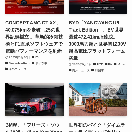
CONCEPT AMG GT XX、
BYD「YANGWANG U9
40,075kmを走破し25の世
Track Edition」、EV世界
界記録樹立 。革新的冷却技
最速472.41km/h達成。
術とF1直系ソフトウェアで
3000馬力超と世界初1200V
電動パフォーマンスを刷新
超高電圧プラットフォーム
搭載
2025年8月28日
EV
Mercedes-Benz
ドイツ車
2025年9月1日
BYD
EV
Mass
海外ニュース
海外ニュース
韓国車
BMW、「フリーズ・ソウ
世界初のバイク「ダイムラ
ル2025」でLee Kun-Yong
ー・ライディングカリッ