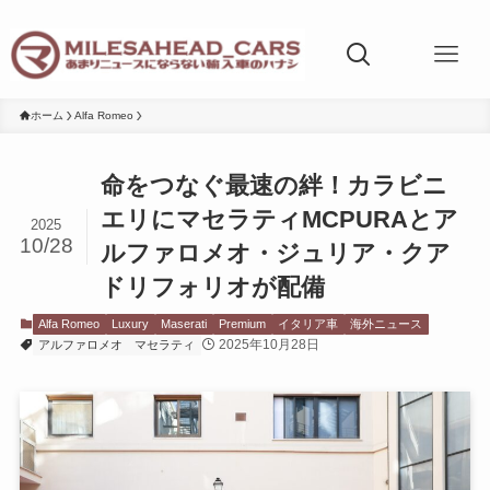
ホーム
Alfa Romeo
命をつなぐ最速の絆！カラビニ
エリにマセラティMCPURAとア
2025
10/28
ルファロメオ・ジュリア・クア
ドリフォリオが配備
Alfa Romeo
Luxury
Maserati
Premium
イタリア車
海外ニュース
2025年10月28日
アルファロメオ
マセラティ