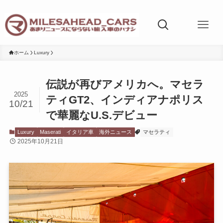
ホーム
Luxury
伝説が再びアメリカへ。マセラ
2025
ティGT2、インディアナポリス
10/21
で華麗なU.S.デビュー
Luxury
Maserati
イタリア車
海外ニュース
マセラティ
2025年10月21日