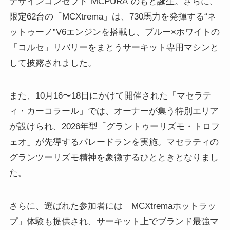
デザインコンセプト“MCPURA”のもと誕生。さらに、
限定62台の「MCXtrema」は、730馬力を発揮する“ネ
ットゥーノ”V6エンジンを搭載し、ブルー×ホワイトの
「コルセ」リバリーをまとうサーキット専用マシンと
して披露されました。
また、10月16〜18日にかけて開催された「マセラテ
ィ・カーコラール」では、オーナーが集う特別エリア
が設けられ、2026年型「グラントゥーリズモ・トロフ
ェオ」が先導するパレードランを実施。マセラティの
グランツーリズモ精神を象徴するひとときとなりまし
た。
さらに、選ばれた参加者には「MCXtremaホットラッ
プ」体験も提供され、サーキット上でブランド最強マ