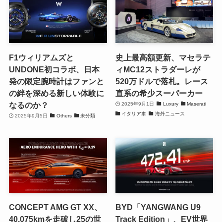
F1ウィリアムズと
史上最高額更新、マセラテ
UNDONE初コラボ、日本
ィMC12ストラダーレが
発の限定腕時計はファンと
520万ドルで落札。レース
の絆を深める新しい体験に
直系の希少スーパーカー
なるのか？
2025年9月1日
Luxury
Maserati
イタリア車
海外ニュース
2025年9月5日
Others
未分類
CONCEPT AMG GT XX、
BYD「YANGWANG U9
40,075kmを走破し25の世
Track Edition」、EV世界