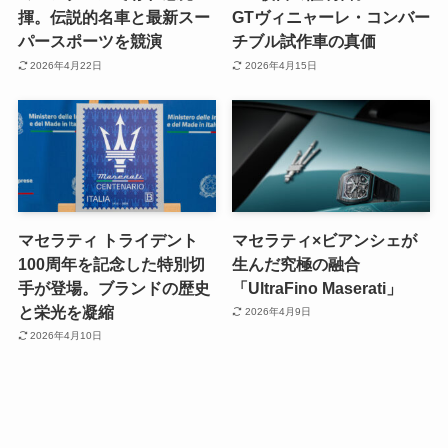
揮。伝説的名車と最新スー
GTヴィニャーレ・コンバー
パースポーツを競演
チブル試作車の真価
2026年4月22日
2026年4月15日
マセラティ トライデント
マセラティ×ビアンシェが
100周年を記念した特別切
生んだ究極の融合
手が登場。ブランドの歴史
「UltraFino Maserati」
と栄光を凝縮
2026年4月9日
2026年4月10日