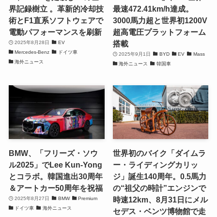
界記録樹立 。革新的冷却技
最速472.41km/h達成。
術とF1直系ソフトウェアで
3000馬力超と世界初1200V
電動パフォーマンスを刷新
超高電圧プラットフォーム
搭載
2025年8月28日
EV
Mercedes-Benz
ドイツ車
2025年9月1日
BYD
EV
Mass
海外ニュース
海外ニュース
韓国車
BMW、「フリーズ・ソウ
世界初のバイク「ダイムラ
ル2025」でLee Kun-Yong
ー・ライディングカリッ
とコラボ。韓国進出30周年
ジ」誕生140周年。0.5馬力
＆アートカー50周年を祝福
の“祖父の時計”エンジンで
時速12km、8月31日にメル
2025年8月27日
BMW
Premium
ドイツ車
海外ニュース
セデス・ベンツ博物館で走