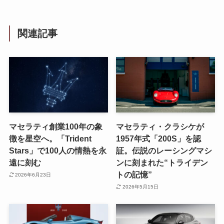
関連記事
マセラティ創業100年の象
マセラティ・クラシケが
徴を星空へ。「Trident
1957年式「200S」を認
Stars」で100人の情熱を永
証。伝説のレーシングマシ
遠に刻む
ンに刻まれた“トライデン
トの記憶”
2026年6月23日
2026年5月15日