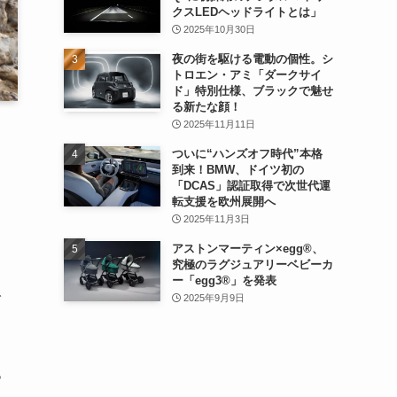
クスLEDヘッドライトとは」
2025年10月30日
夜の街を駆ける電動の個性。シ
トロエン・アミ「ダークサイ
ド」特別仕様、ブラックで魅せ
る新たな顔！
2025年11月11日
ついに“ハンズオフ時代”本格
到来！BMW、ドイツ初の
「DCAS」認証取得で次世代運
転支援を欧州展開へ
2025年11月3日
アストンマーティン×egg®、
究極のラグジュアリーベビーカ
ー「egg3®」を発表
で
2025年9月9日
っ