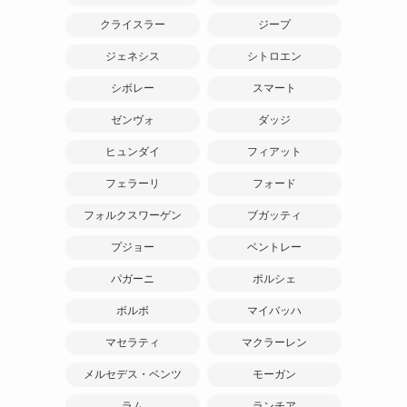
クライスラー
ジープ
ジェネシス
シトロエン
シボレー
スマート
ゼンヴォ
ダッジ
ヒュンダイ
フィアット
フェラーリ
フォード
フォルクスワーゲン
ブガッティ
プジョー
ベントレー
パガーニ
ポルシェ
ボルボ
マイバッハ
マセラティ
マクラーレン
メルセデス・ベンツ
モーガン
ラム
ランチア