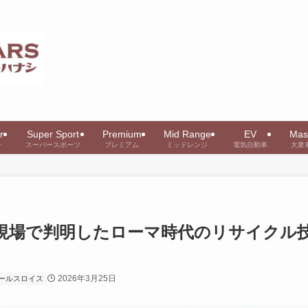
r
Super Sport
Premium
Mid Range
EV
Mas
ー
スーパースポーツ
プレミアム
ミッドレンジ
電気自動車
大衆
現場で判明したローマ時代のリサイクル
2026年3月25日
ールスロイス