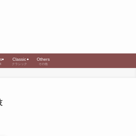
s
Classic
Others
車
クラシック
その他
技