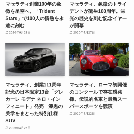
マセラティ創業100年の象
マセラティ、象徴のトライ
徴を星空へ。「Trident
デントが誕生100周年。栄
Stars」で100人の情熱を永
光の歴史を刻む記念イヤー
遠に刻む
が開幕
2026年6月23日
2026年4月27日
マセラティ、創業111周年
マセラティ、ローマ初開催
記念の日本限定13台「グレ
のコンクールで存在感発
カーレ モデナ ネロ・イン
揮。伝説的名車と最新スー
フィニート」発売 漆黒の
パースポーツを競演
美学をまとった特別仕様
2026年4月22日
SUV
2026年4月25日