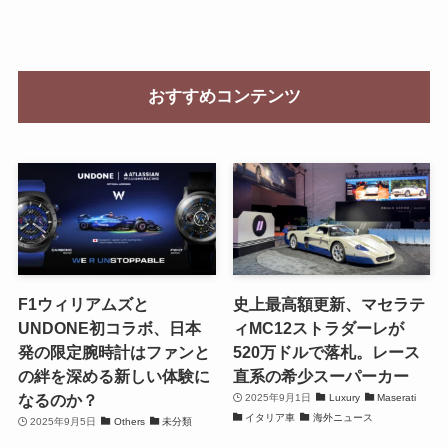
おすすめコンテンツ
F1ウィリアムズと
史上最高額更新、マセラテ
UNDONE初コラボ、日本
ィMC12ストラダーレが
発の限定腕時計はファンと
520万ドルで落札。レース
の絆を深める新しい体験に
直系の希少スーパーカー
なるのか？
2025年9月1日
Luxury
Maserati
イタリア車
海外ニュース
2025年9月5日
Others
未分類