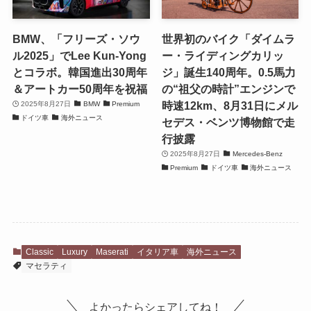
BMW、「フリーズ・ソウ
世界初のバイク「ダイムラ
ル2025」でLee Kun-Yong
ー・ライディングカリッ
とコラボ。韓国進出30周年
ジ」誕生140周年。0.5馬力
＆アートカー50周年を祝福
の“祖父の時計”エンジンで
時速12km、8月31日にメル
2025年8月27日
BMW
Premium
ドイツ車
海外ニュース
セデス・ベンツ博物館で走
行披露
2025年8月27日
Mercedes-Benz
Premium
ドイツ車
海外ニュース
Classic
Luxury
Maserati
イタリア車
海外ニュース
マセラティ
よかったらシェアしてね！