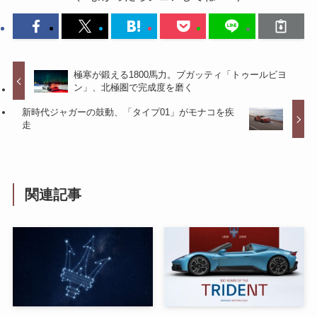
極寒が鍛える1800馬力。ブガッティ「トゥールビヨ
ン」、北極圏で完成度を磨く
新時代ジャガーの鼓動、「タイプ01」がモナコを疾
走
関連記事