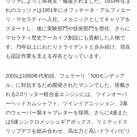
ッツァによって再発見・修復されました。1933年生ま
れのコッツァは1951年にオフィチーネ・アルフィエー
リ・マセラティへ入社。メカニックとしてキャリアを
スタートし、後に実験部門や技術部門を歴任、さらに
マセラティ歴史アーカイブ創設にも貢献した人物で
す。75年以上にわたりトライデントと歩み続け、現在
も認証作業を支える存在となっています。
200Sは1950年代初頭、フェラーリ「500モンディア
ル」に対抗するため開発されたマシンでした。搭載さ
れる2.0リッター軽合金エンジンには、ツインオーバ
ーヘッドカムシャフト、ツインイグニッション、2基
のウェーバー製キャブレターを採用。さらに4速また
は5速シンクロメッシュギアボックス、リミテッドス
リップデフを組み合わせ、高出力と高いドライバビリ