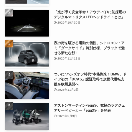
「光が導く安全革命！アウディQ3に初採用の
デジタルマトリクスLEDヘッドライトとは」
2025年10月30日
夜の街を駆ける電動の個性。シトロエン・ア
ミ「ダークサイド」特別仕様、ブラックで魅
せる新たな顔！
2025年11月11日
ついに“ハンズオフ時代”本格到来！BMW、ド
イツ初の「DCAS」認証取得で次世代運転支
援を欧州展開へ
2025年11月3日
アストンマーティン×egg®、究極のラグジュ
アリーベビーカー「egg3®」を発表
2025年9月9日