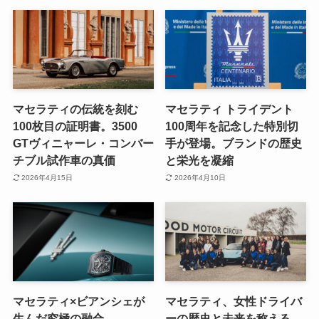
マセラティの伝統を刻む
マセラティ トライデント
100枚目の証明書。3500
100周年を記念した特別切
GTヴィニャーレ・コンバー
手が登場。ブランドの歴史
チブル試作車の真価
と栄光を凝縮
2026年4月15日
2026年4月10日
マセラティ×ビアンシェが
マセラティ、女性ドライバ
生んだ究極の融合
ーの歴史と未来を称える