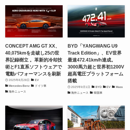
CONCEPT AMG GT XX、
BYD「YANGWANG U9
40,075kmを走破し25の世
Track Edition」、EV世界
界記録樹立 。革新的冷却技
最速472.41km/h達成。
術とF1直系ソフトウェアで
3000馬力超と世界初1200V
電動パフォーマンスを刷新
超高電圧プラットフォーム
搭載
2025年8月28日
EV
Mercedes-Benz
ドイツ車
2025年9月1日
BYD
EV
Mass
海外ニュース
海外ニュース
韓国車