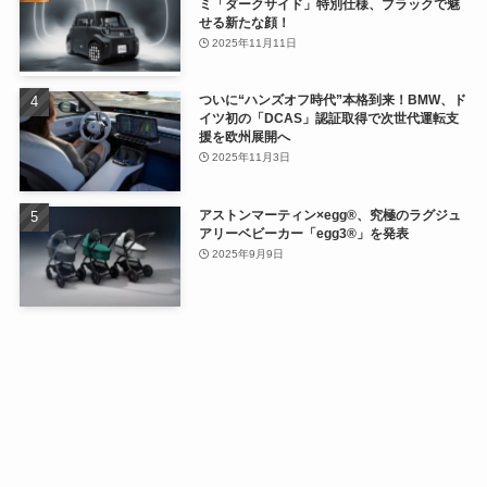
ミ「ダークサイド」特別仕様、ブラックで魅
せる新たな顔！
2025年11月11日
ついに“ハンズオフ時代”本格到来！BMW、ド
イツ初の「DCAS」認証取得で次世代運転支
援を欧州展開へ
2025年11月3日
アストンマーティン×egg®、究極のラグジュ
アリーベビーカー「egg3®」を発表
2025年9月9日