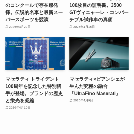
のコンクールで存在感発
100枚目の証明書。3500
揮。伝説的名車と最新スー
GTヴィニャーレ・コンバー
パースポーツを競演
チブル試作車の真価
2026年4月22日
2026年4月15日
マセラティ トライデント
マセラティ×ビアンシェが
100周年を記念した特別切
生んだ究極の融合
手が登場。ブランドの歴史
「UltraFino Maserati」
と栄光を凝縮
2026年4月9日
2026年4月10日