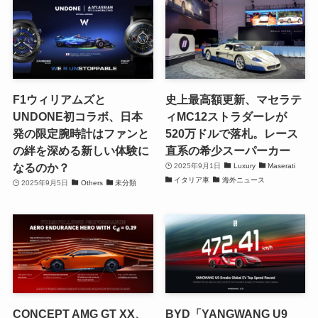
F1ウィリアムズと
史上最高額更新、マセラテ
UNDONE初コラボ、日本
ィMC12ストラダーレが
発の限定腕時計はファンと
520万ドルで落札。レース
の絆を深める新しい体験に
直系の希少スーパーカー
なるのか？
2025年9月1日
Luxury
Maserati
イタリア車
海外ニュース
2025年9月5日
Others
未分類
CONCEPT AMG GT XX、
BYD「YANGWANG U9