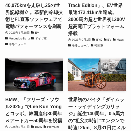
40,075kmを走破し25の世
Track Edition」、EV世界
界記録樹立 。革新的冷却技
最速472.41km/h達成。
術とF1直系ソフトウェアで
3000馬力超と世界初1200V
電動パフォーマンスを刷新
超高電圧プラットフォーム
搭載
2025年8月28日
EV
Mercedes-Benz
ドイツ車
2025年9月1日
BYD
EV
Mass
海外ニュース
海外ニュース
韓国車
BMW、「フリーズ・ソウ
世界初のバイク「ダイムラ
ル2025」でLee Kun-Yong
ー・ライディングカリッ
とコラボ。韓国進出30周年
ジ」誕生140周年。0.5馬力
＆アートカー50周年を祝福
の“祖父の時計”エンジンで
時速12km、8月31日にメル
2025年8月27日
BMW
Premium