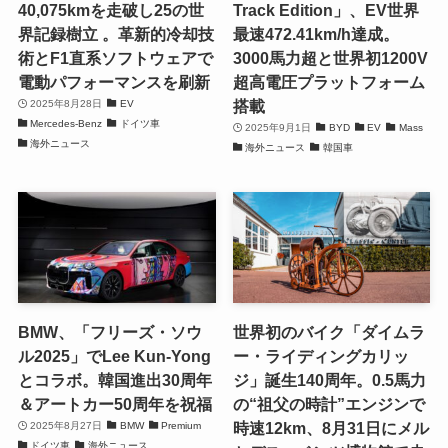
40,075kmを走破し25の世
Track Edition」、EV世界
界記録樹立 。革新的冷却技
最速472.41km/h達成。
術とF1直系ソフトウェアで
3000馬力超と世界初1200V
電動パフォーマンスを刷新
超高電圧プラットフォーム
搭載
2025年8月28日
EV
Mercedes-Benz
ドイツ車
2025年9月1日
BYD
EV
Mass
海外ニュース
海外ニュース
韓国車
BMW、「フリーズ・ソウ
世界初のバイク「ダイムラ
ル2025」でLee Kun-Yong
ー・ライディングカリッ
とコラボ。韓国進出30周年
ジ」誕生140周年。0.5馬力
＆アートカー50周年を祝福
の“祖父の時計”エンジンで
時速12km、8月31日にメル
2025年8月27日
BMW
Premium
ドイツ車
海外ニュース