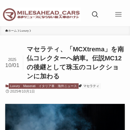
ホーム
Luxury
マセラティ、「MCXtrema」を南
仏コレクターへ納車。伝説MC12
2025
10/01
の後継として珠玉のコレクショ
ンに加わる
Luxury
Maserati
イタリア車
海外ニュース
マセラティ
2025年10月1日