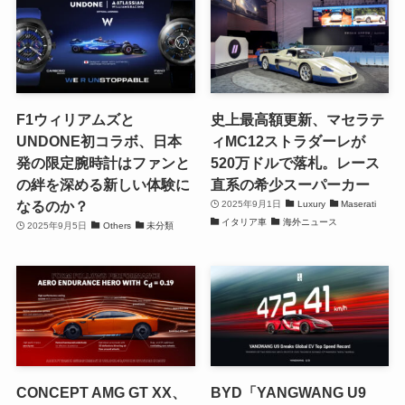
F1ウィリアムズと
史上最高額更新、マセラテ
UNDONE初コラボ、日本
ィMC12ストラダーレが
発の限定腕時計はファンと
520万ドルで落札。レース
の絆を深める新しい体験に
直系の希少スーパーカー
なるのか？
2025年9月1日
Luxury
Maserati
イタリア車
海外ニュース
2025年9月5日
Others
未分類
CONCEPT AMG GT XX、
BYD「YANGWANG U9