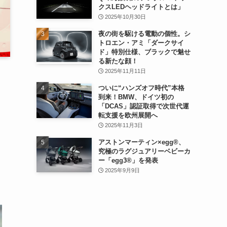
クスLEDヘッドライトとは」
2025年10月30日
夜の街を駆ける電動の個性。シ
トロエン・アミ「ダークサイ
ド」特別仕様、ブラックで魅せ
る新たな顔！
2025年11月11日
ついに“ハンズオフ時代”本格
到来！BMW、ドイツ初の
「DCAS」認証取得で次世代運
転支援を欧州展開へ
2025年11月3日
アストンマーティン×egg®、
究極のラグジュアリーベビーカ
ー「egg3®」を発表
2025年9月9日