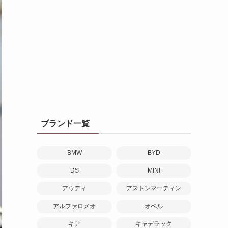
ブランド一覧
BMW
BYD
DS
MINI
アウディ
アストンマーティン
アルファロメオ
オペル
キア
キャデラック