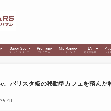
r
Super Sport
Premium
Mid Range
EV
Mas
ー
スーパースポーツ
プレミアム
ミッドレンジ
電気自動車
大衆
 Juice。バリスタ級の移動型カフェを積んだ
年9月30日