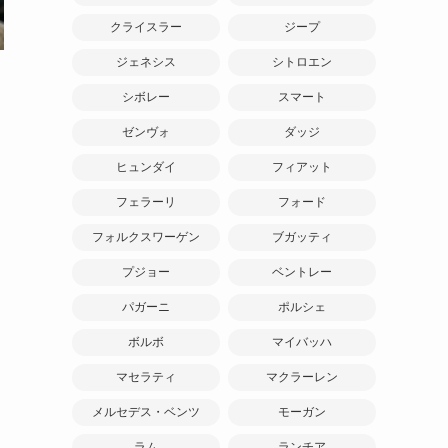
クライスラー
ジープ
ジェネシス
シトロエン
シボレー
スマート
ゼンヴォ
ダッジ
ヒュンダイ
フィアット
フェラーリ
フォード
フォルクスワーゲン
ブガッティ
プジョー
ベントレー
パガーニ
ポルシェ
ボルボ
マイバッハ
マセラティ
マクラーレン
メルセデス・ベンツ
モーガン
ラム
ランチア