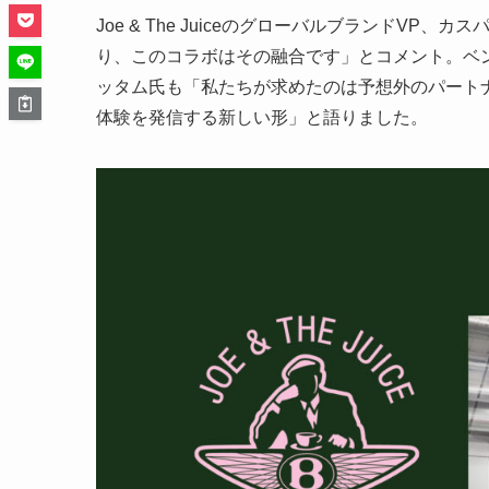
Joe & The JuiceのグローバルブランドV
り、このコラボはその融合です」とコメント。ベ
ッタム氏も「私たちが求めたのは予想外のパート
体験を発信する新しい形」と語りました。