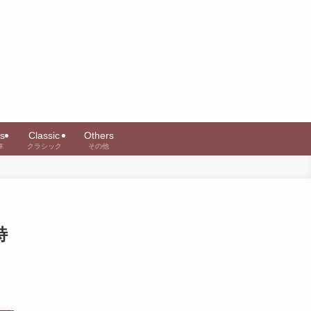
s
Classic
Others
車
クラシック
その他
特