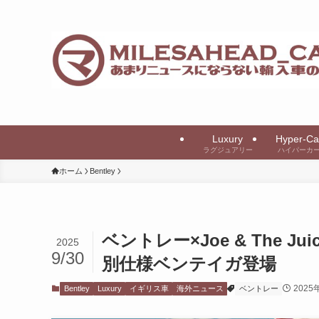
Luxury
Hyper-Ca
ラグジュアリー
ハイパーカ
ホーム
Bentley
ベントレー×Joe & The
2025
9/30
別仕様ベンテイガ登場
2025
Bentley
Luxury
イギリス車
海外ニュース
ベントレー