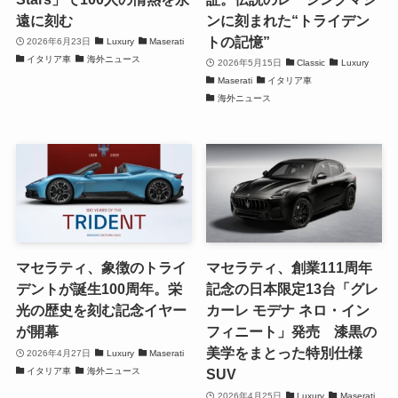
遠に刻む
ンに刻まれた“トライデン
トの記憶”
2026年6月23日
Luxury
Maserati
イタリア車
海外ニュース
2026年5月15日
Classic
Luxury
Maserati
イタリア車
海外ニュース
マセラティ、象徴のトライ
マセラティ、創業111周年
デントが誕生100周年。栄
記念の日本限定13台「グレ
光の歴史を刻む記念イヤー
カーレ モデナ ネロ・イン
が開幕
フィニート」発売 漆黒の
美学をまとった特別仕様
2026年4月27日
Luxury
Maserati
イタリア車
海外ニュース
SUV
2026年4月25日
Luxury
Maserati