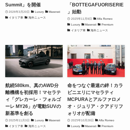
Summit」を開催
「BOTTEGAFUORISERIE
」始動
2026年3月20日
Luxury
Maserati
イタリア車
海外ニュース
2025年11月9日
Alfa Romeo
Luxury
Maserati
Premium
イタリア車
海外ニュース
航続580km、真のAWD分
命をつなぐ最速の絆！カラ
離機構を初採用！マセラテ
ビニエリにマセラティ
ィ「グレカーレ・フォルゴ
MCPURAとアルファロメ
ーレ MY26」が電動SUVの
オ・ジュリア・クアドリフ
新基準を創る
ォリオが配備
2025年11月3日
Luxury
Maserati
2025年10月28日
Alfa Romeo
イタリア車
海外ニュース
Luxury
Maserati
Premium