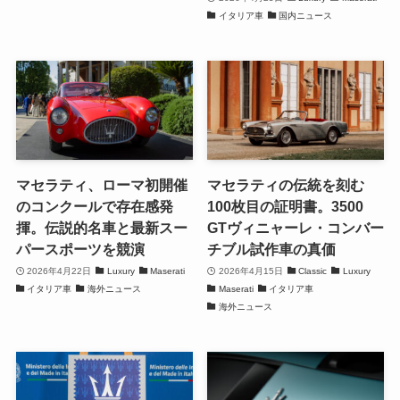
イタリア車
国内ニュース
マセラティ、ローマ初開催
マセラティの伝統を刻む
のコンクールで存在感発
100枚目の証明書。3500
揮。伝説的名車と最新スー
GTヴィニャーレ・コンバー
パースポーツを競演
チブル試作車の真価
2026年4月22日
Luxury
Maserati
2026年4月15日
Classic
Luxury
イタリア車
海外ニュース
Maserati
イタリア車
海外ニュース