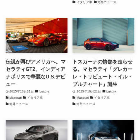
イタリア車
海外ニュース
伝説が再びアメリカへ。マ
トスカーナの情熱を走らせ
セラティGT2、インディア
る。マセラティ「グレカー
ナポリスで華麗なU.S.デビ
レ・トリビュート・イル・
ュー
ブルチャート」誕生
2025年10月21日
Luxury
2025年10月21日
Luxury
Maserati
イタリア車
Maserati
イタリア車
海外ニュース
海外ニュース