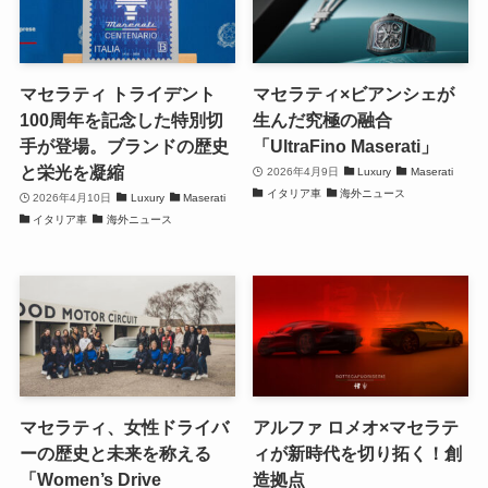
マセラティ トライデント
マセラティ×ビアンシェが
100周年を記念した特別切
生んだ究極の融合
手が登場。ブランドの歴史
「UltraFino Maserati」
と栄光を凝縮
2026年4月9日
Luxury
Maserati
イタリア車
海外ニュース
2026年4月10日
Luxury
Maserati
イタリア車
海外ニュース
マセラティ、女性ドライバ
アルファ ロメオ×マセラテ
ーの歴史と未来を称える
ィが新時代を切り拓く！創
「Women’s Drive
造拠点