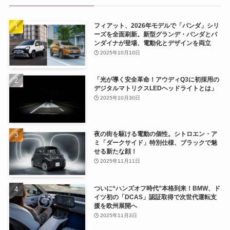
フィアット、2026年モデルで「パンダ」シリ
ーズを全面刷新。新型グランデ・パンダとパ
ンダイナが登場、電動化とデザインを両立
2025年10月10日
「光が導く安全革命！アウディQ3に初採用の
デジタルマトリクスLEDヘッドライトとは」
2025年10月30日
夜の街を駆ける電動の個性。シトロエン・ア
ミ「ダークサイド」特別仕様、ブラックで魅
せる新たな顔！
2025年11月11日
ついに“ハンズオフ時代”本格到来！BMW、ド
イツ初の「DCAS」認証取得で次世代運転支
援を欧州展開へ
2025年11月3日