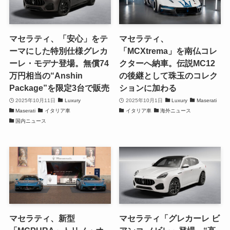
マセラティ、「安心」をテ
マセラティ、
ーマにした特別仕様グレカ
「MCXtrema」を南仏コレ
ーレ・モデナ登場。無償74
クターへ納車。伝説MC12
万円相当の“Anshin
の後継として珠玉のコレク
Package”を限定3台で販売
ションに加わる
2025年10月11日
Luxury
2025年10月1日
Luxury
Maserati
Maserati
イタリア車
イタリア車
海外ニュース
国内ニュース
マセラティ、新型
マセラティ「グレカーレ ビ