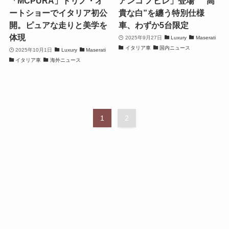
「MCPURA」トリノ・オ
アンコ ノビレ」登場 “高
ートショーでイタリア初公
貴な白”を纏う特別仕様
開。ピュアな走りと美学を
車、わずか5台限定
体現
2025年9月27日
Luxury
Maserati
イタリア車
国内ニュース
2025年10月1日
Luxury
Maserati
イタリア車
海外ニュース
1
2