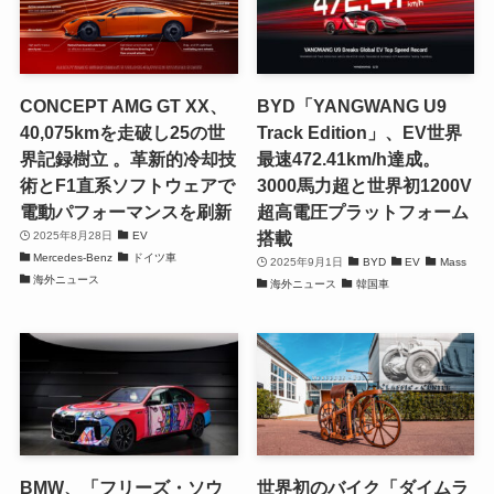
CONCEPT AMG GT XX、
BYD「YANGWANG U9
40,075kmを走破し25の世
Track Edition」、EV世界
界記録樹立 。革新的冷却技
最速472.41km/h達成。
術とF1直系ソフトウェアで
3000馬力超と世界初1200V
電動パフォーマンスを刷新
超高電圧プラットフォーム
搭載
2025年8月28日
EV
Mercedes-Benz
ドイツ車
2025年9月1日
BYD
EV
Mass
海外ニュース
海外ニュース
韓国車
BMW、「フリーズ・ソウ
世界初のバイク「ダイムラ