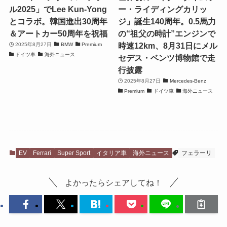
ル2025」でLee Kun-Yong
ー・ライディングカリッ
とコラボ。韓国進出30周年
ジ」誕生140周年。0.5馬力
＆アートカー50周年を祝福
の“祖父の時計”エンジンで
時速12km、8月31日にメル
2025年8月27日
BMW
Premium
ドイツ車
海外ニュース
セデス・ベンツ博物館で走
行披露
2025年8月27日
Mercedes-Benz
Premium
ドイツ車
海外ニュース
EV
Ferrari
Super Sport
イタリア車
海外ニュース
フェラーリ
よかったらシェアしてね！