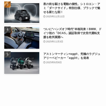
夜の街を駆ける電動の個性。シトロエン・ア
ミ「ダークサイド」特別仕様、ブラックで魅
せる新たな顔！
2025年11月11日
ついに“ハンズオフ時代”本格到来！BMW、ド
イツ初の「DCAS」認証取得で次世代運転支
援を欧州展開へ
2025年11月3日
アストンマーティン×egg®、究極のラグジュ
アリーベビーカー「egg3®」を発表
2025年9月9日