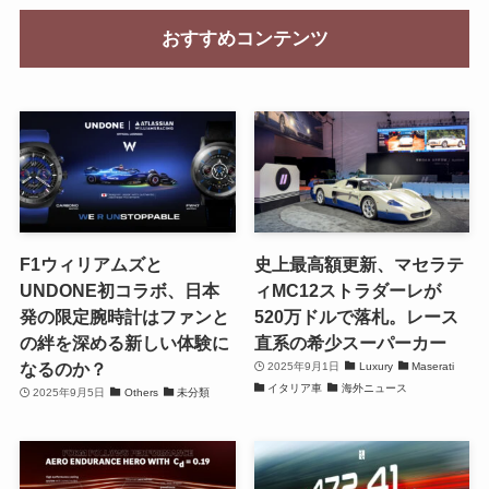
おすすめコンテンツ
F1ウィリアムズと
史上最高額更新、マセラテ
UNDONE初コラボ、日本
ィMC12ストラダーレが
発の限定腕時計はファンと
520万ドルで落札。レース
の絆を深める新しい体験に
直系の希少スーパーカー
なるのか？
2025年9月1日
Luxury
Maserati
イタリア車
海外ニュース
2025年9月5日
Others
未分類