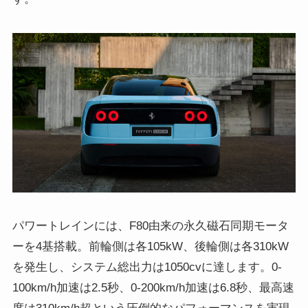
パワートレインには、F80由来の永久磁石同期モータ
ーを4基搭載。前輪側は各105kW、後輪側は各310kW
を発生し、システム総出力は1050cvに達します。0-
100km/h加速は2.5秒、0-200km/h加速は6.8秒、最高速