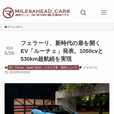
ホーム
EV
フェラーリ、新時代の扉を開く
2026
EV「ルーチェ」発表。1050cvと
5/26
530km超航続を実現
EV
Ferrari
Super Sport
イタリア車
海外ニュース
フェラーリ
2026年5月26日