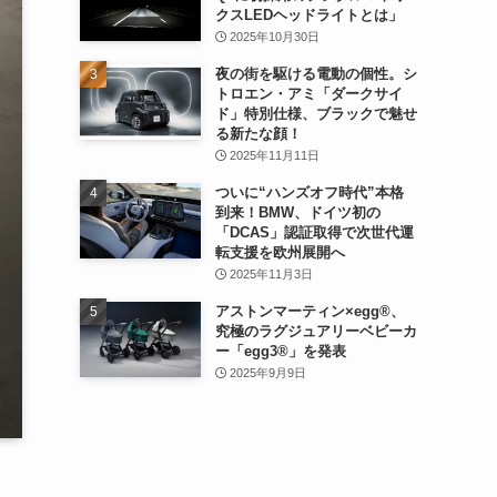
クスLEDヘッドライトとは」
2025年10月30日
夜の街を駆ける電動の個性。シ
トロエン・アミ「ダークサイ
ド」特別仕様、ブラックで魅せ
る新たな顔！
2025年11月11日
ついに“ハンズオフ時代”本格
到来！BMW、ドイツ初の
「DCAS」認証取得で次世代運
転支援を欧州展開へ
2025年11月3日
アストンマーティン×egg®、
究極のラグジュアリーベビーカ
ー「egg3®」を発表
2025年9月9日