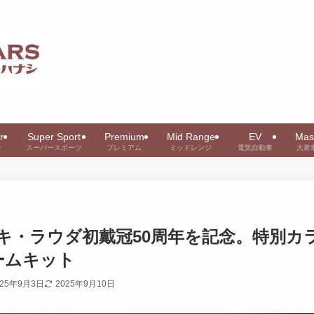
r
Super Sport
Premium
Mid Range
EV
Mas
ー
スーパースポーツ
プレミアム
ミッドレンジ
電気自動車
大衆
キ・ラウダ初戴冠50周年を記念。特別カ
チームキット
025年9月3日
2025年9月10日