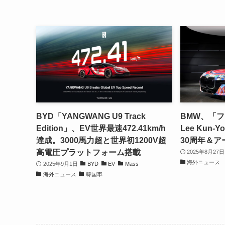
BYD「YANGWANG U9 Track
BMW、「フ
Edition」、EV世界最速472.41km/h
Lee Kun
達成。3000馬力超と世界初1200V超
30周年＆ア
高電圧プラットフォーム搭載
2025年8月27日
海外ニュース
2025年9月1日
BYD
EV
Mass
海外ニュース
韓国車