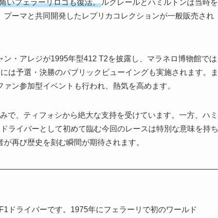
四角いフェラーリロゴも復活。
ルクレールとハミルトンは当時を
、プーマと共同開発したレプリカコレクションが一般販売され
・アレジが1995年型412 T2を披露し、マラネロ博物館では
週末には予選・決勝のパブリックビューイングも実施されます。
ファン参加型イベントも行われ、熱気を高めます。
勝済みで、ティフォシから絶大な支持を受けています。一方、ハミ
リドライバーとして初めて臨む今回のレースは特別な意味を持
者が再び歴史を刻む瞬間が期待されます。
1ドライバーです。1975年にフェラーリで初のワールド