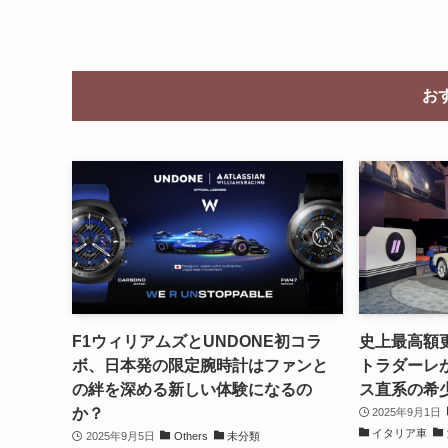
お
F1ウィリアムズとUNDONE初コラ
史上最高額更
ボ、日本発の限定腕時計はファンと
トラダーレが
の絆を深める新しい体験になるの
ス直系の希
か？
2025年9月1日
イタリア車
2025年9月5日
Others
未分類