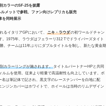
別カラーのSF-25を披露
やヘルメットで参戦、ファン向けレプリカも販売
ー車を同時展示
れるイタリアGPにおいて、
ニキ・ラウダ
の初ワールドチャン
。1975年、ラウダはフェラーリ312 Tでドライバーズタイト
勝。チームは11年ぶりにダブルタイトルを制し、新たな黄金
た特別カラーリングが施されます。
タイトルパートナーHPと共同
フィルムを使用。従来より軽量で高温耐性も向上しています。ボ
ー名は筆記体で記され、黒文字のレースナンバーを白地に配
エンジンカバーはホワイトで、ホイールは当時のリムデザイン