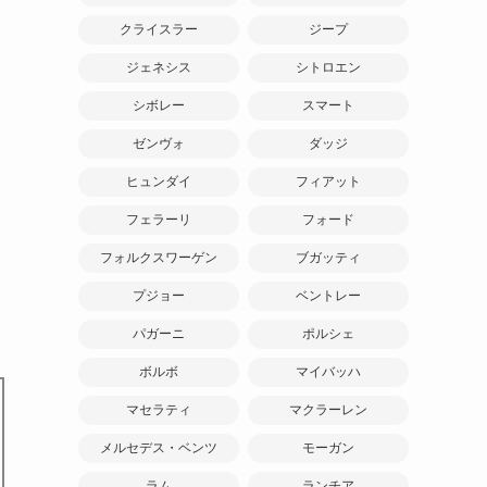
クライスラー
ジープ
ジェネシス
シトロエン
シボレー
スマート
ゼンヴォ
ダッジ
ま
ヒュンダイ
フィアット
フェラーリ
フォード
フォルクスワーゲン
ブガッティ
ち
プジョー
ベントレー
パガーニ
ポルシェ
ボルボ
マイバッハ
マセラティ
マクラーレン
メルセデス・ベンツ
モーガン
ラム
ランチア