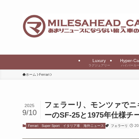
Luxury
Hyper-Ca
ラグジュアリー
ハイパーカ
ホーム
Ferrari
フェラーリ、モンツァでニ
2025
9/10
ーのSF-25と1975年仕様
2
Ferrari
Super Sport
イタリア車
海外ニュース
フェラーリ