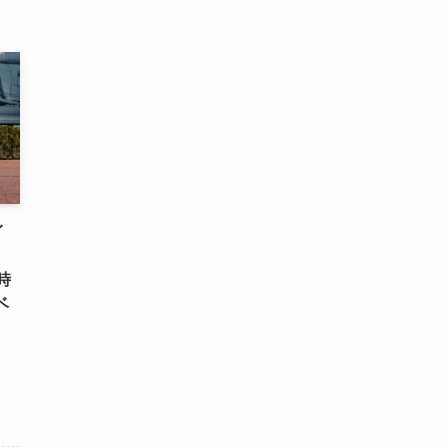
イ
。
時
ベ