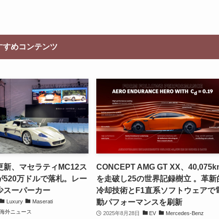
すすめコンテンツ
新、マセラティMC12ス
CONCEPT AMG GT XX、40,075k
520万ドルで落札。レー
を走破し25の世界記録樹立 。革新
少スーパーカー
冷却技術とF1直系ソフトウェアで
動パフォーマンスを刷新
Luxury
Maserati
海外ニュース
2025年8月28日
EV
Mercedes-Benz