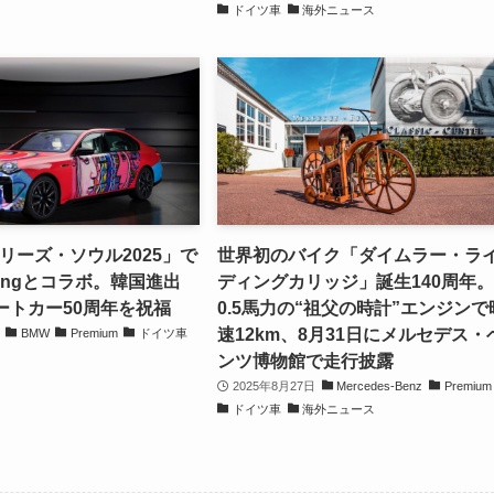
ドイツ車
海外ニュース
リーズ・ソウル2025」で
世界初のバイク「ダイムラー・ラ
-Yongとコラボ。韓国進出
ディングカリッジ」誕生140周年
ートカー50周年を祝福
0.5馬力の“祖父の時計”エンジンで
速12km、8月31日にメルセデス・
BMW
Premium
ドイツ車
ンツ博物館で走行披露
2025年8月27日
Mercedes-Benz
Premium
ドイツ車
海外ニュース