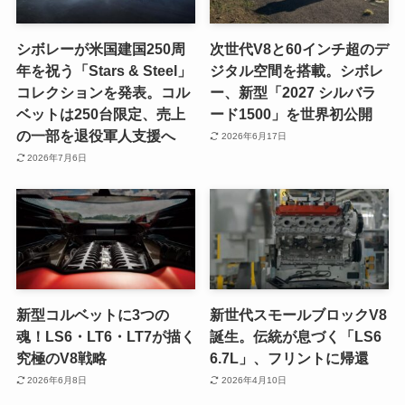
シボレーが米国建国250周
次世代V8と60インチ超のデ
年を祝う「Stars & Steel」
ジタル空間を搭載。シボレ
コレクションを発表。コル
ー、新型「2027 シルバラ
ベットは250台限定、売上
ード1500」を世界初公開
の一部を退役軍人支援へ
2026年6月17日
2026年7月6日
新型コルベットに3つの
新世代スモールブロックV8
魂！LS6・LT6・LT7が描く
誕生。伝統が息づく「LS6
究極のV8戦略
6.7L」、フリントに帰還
2026年6月8日
2026年4月10日