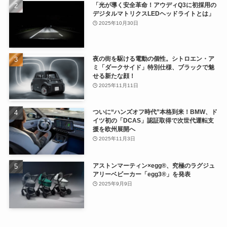
「光が導く安全革命！アウディQ3に初採用の
デジタルマトリクスLEDヘッドライトとは」
2025年10月30日
夜の街を駆ける電動の個性。シトロエン・ア
ミ「ダークサイド」特別仕様、ブラックで魅
せる新たな顔！
2025年11月11日
ついに“ハンズオフ時代”本格到来！BMW、ド
イツ初の「DCAS」認証取得で次世代運転支
援を欧州展開へ
2025年11月3日
アストンマーティン×egg®、究極のラグジュ
アリーベビーカー「egg3®」を発表
2025年9月9日