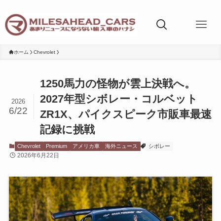
ホーム
Chevrolet
1250馬力の怪物が雲上決戦へ。
2027年型シボレー・コルベット
2026
6/22
ZR1X、パイクスピーク市販車最速
記録に挑戦
Chevrolet
Premium
アメリカ車
海外ニュース
シボレー
2026年6月22日