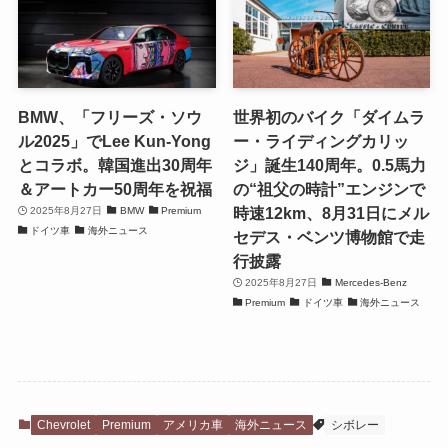
BMW、「フリーズ・ソウ
世界初のバイク「ダイムラ
ル2025」でLee Kun-Yong
ー・ライディングカリッ
とコラボ。韓国進出30周年
ジ」誕生140周年。0.5馬力
＆アートカー50周年を祝福
の“祖父の時計”エンジンで
時速12km、8月31日にメル
2025年8月27日
BMW
Premium
ドイツ車
海外ニュース
セデス・ベンツ博物館で走
行披露
2025年8月27日
Mercedes-Benz
Premium
ドイツ車
海外ニュース
Chevrolet
Premium
アメリカ車
海外ニュース
シボレー