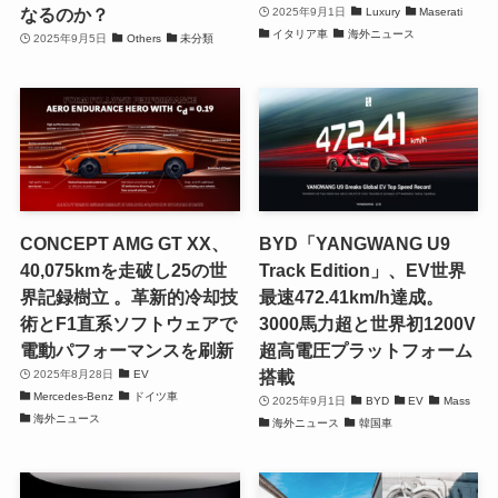
なるのか？
2025年9月1日
Luxury
Maserati
イタリア車
海外ニュース
2025年9月5日
Others
未分類
CONCEPT AMG GT XX、
BYD「YANGWANG U9
40,075kmを走破し25の世
Track Edition」、EV世界
界記録樹立 。革新的冷却技
最速472.41km/h達成。
術とF1直系ソフトウェアで
3000馬力超と世界初1200V
電動パフォーマンスを刷新
超高電圧プラットフォーム
搭載
2025年8月28日
EV
Mercedes-Benz
ドイツ車
2025年9月1日
BYD
EV
Mass
海外ニュース
海外ニュース
韓国車