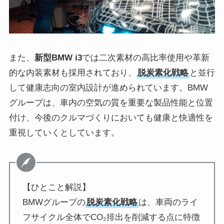
また、
新型BMW i3
では二次素材の高比率使用や革新
的な内装素材も採用されており、
脱炭素化戦略
と並行
して健康志向の室内設計が進められています。BMW
グループは、車内の空気の質を重要な製品性能と位置
付け、今後のクルマづくりにおいても健康と快適性を
重視していくとしています。
【ひとこと解説】
BMWグループの
脱炭素化戦略
は、車両のライ
フサイクル全体でCO₂排出を削減する点に特徴