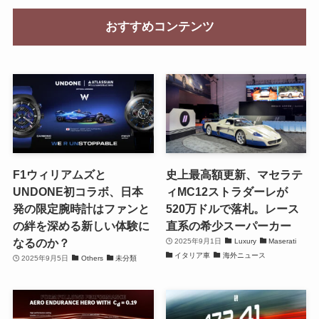
おすすめコンテンツ
F1ウィリアムズと
史上最高額更新、マセラテ
UNDONE初コラボ、日本
ィMC12ストラダーレが
発の限定腕時計はファンと
520万ドルで落札。レース
の絆を深める新しい体験に
直系の希少スーパーカー
なるのか？
2025年9月1日
Luxury
Maserati
イタリア車
海外ニュース
2025年9月5日
Others
未分類