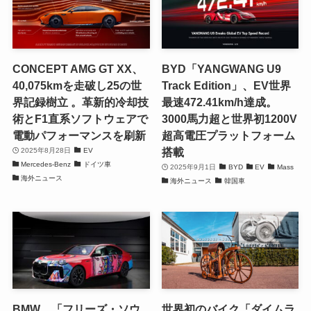
CONCEPT AMG GT XX、
BYD「YANGWANG U9
40,075kmを走破し25の世
Track Edition」、EV世界
界記録樹立 。革新的冷却技
最速472.41km/h達成。
術とF1直系ソフトウェアで
3000馬力超と世界初1200V
電動パフォーマンスを刷新
超高電圧プラットフォーム
搭載
2025年8月28日
EV
Mercedes-Benz
ドイツ車
2025年9月1日
BYD
EV
Mass
海外ニュース
海外ニュース
韓国車
BMW、「フリーズ・ソウ
世界初のバイク「ダイムラ