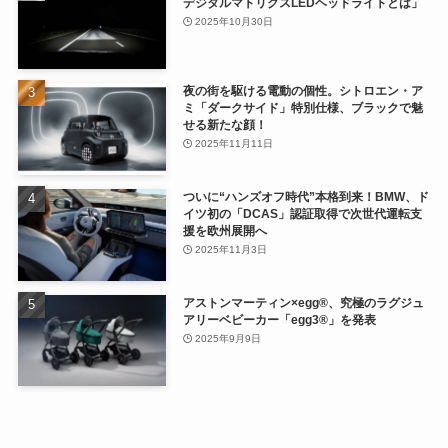
デジタルマトリクスLEDヘッドライトとは」
2025年10月30日
夜の街を駆ける電動の個性。シトロエン・ア
ミ「ダークサイド」特別仕様、ブラックで魅
せる新たな顔！
2025年11月11日
ついに“ハンズオフ時代”本格到来！BMW、ド
イツ初の「DCAS」認証取得で次世代運転支
援を欧州展開へ
2025年11月3日
アストンマーティン×egg®、究極のラグジュ
アリーベビーカー「egg3®」を発表
2025年9月9日