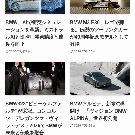
BMW、AIで衝突シミュレ
BMW M3 E30、レゴで蘇
ーションを革新。ミストラ
る。伝説のツーリングカー
ルAIと提携し開発精度と速
が40周年記念モデルとして
度を向上
登場
2026年5月29日
2026年5月25日
BMW328“ビューゲルファ
BMWアルピナ、新章の幕
ルテ”が栄冠。コンコル
開け。「ヴィジョン BMW
ソ・デレガンツァ・ヴィ
ALPINA」世界初公開
ラ・デステ2026でBMWが
2026年5月18日
未来と伝統を融合