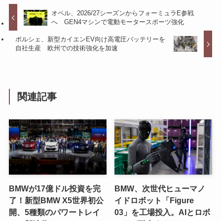
オペル、2026/27シーズンからフォーミュラE参戦
へ GEN4マシンで電動モータースポーツ強化
ポルシェ、新型カイエンEV向け高電圧バッテリーを
自社生産 欧州での技術強化を加速
関連記事
BMWが17億ドル投資を完
BMW、次世代ヒューマノ
了！新型BMW X5世界初公
イドロボット「Figure
開、5種類のパワートレイ
03」を工場投入。AIとロボ