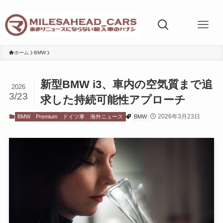
ホーム
BMW
新型BMW i3、車内の空気質まで追
2026
3/23
求した持続可能性アプローチ
2026年3月23日
BMW
Premium
ドイツ車
海外ニュース
BMW