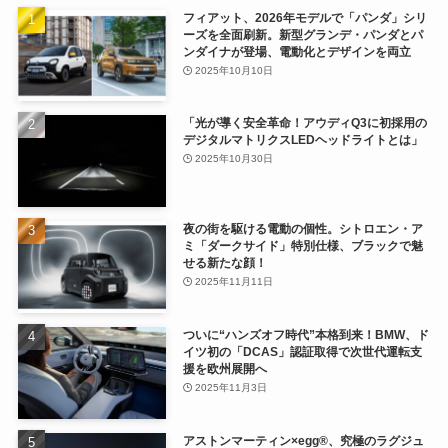
フィアット、2026年モデルで「パンダ」シリ
ーズを全面刷新。新型グランデ・パンダとパ
ンダイナが登場、電動化とデザインを両立
2025年10月10日
「光が導く安全革命！アウディQ3に初採用の
デジタルマトリクスLEDヘッドライトとは」
2025年10月30日
夜の街を駆ける電動の個性。シトロエン・ア
ミ「ダークサイド」特別仕様、ブラックで魅
せる新たな顔！
2025年11月11日
ついに“ハンズオフ時代”本格到来！BMW、ド
イツ初の「DCAS」認証取得で次世代運転支
援を欧州展開へ
2025年11月3日
アストンマーティン×egg®、究極のラグジュ