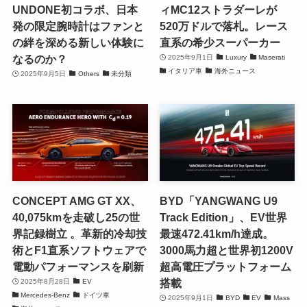
UNDONE初コラボ、日本
ィMC12ストラダーレが
発の限定腕時計はファンと
520万ドルで落札。レース
の絆を深める新しい体験に
直系の希少スーパーカー
なるのか？
2025年9月1日
Luxury
Maserati
イタリア車
海外ニュース
2025年9月5日
Others
未分類
CONCEPT AMG GT XX、
BYD「YANGWANG U9
40,075kmを走破し25の世
Track Edition」、EV世界
界記録樹立 。革新的冷却技
最速472.41km/h達成。
術とF1直系ソフトウェアで
3000馬力超と世界初1200V
電動パフォーマンスを刷新
超高電圧プラットフォーム
搭載
2025年8月28日
EV
Mercedes-Benz
ドイツ車
2025年9月1日
BYD
EV
Mass