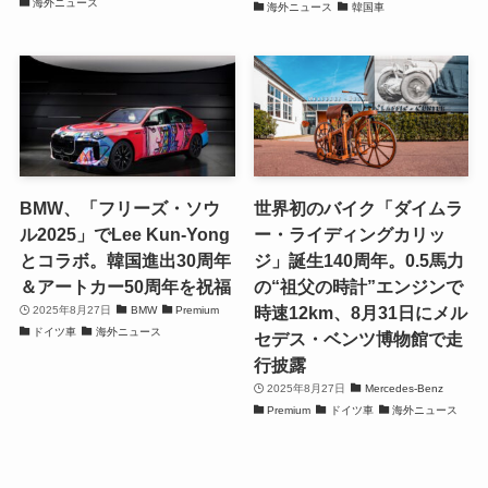
海外ニュース
海外ニュース
韓国車
BMW、「フリーズ・ソウ
世界初のバイク「ダイムラ
ル2025」でLee Kun-Yong
ー・ライディングカリッ
とコラボ。韓国進出30周年
ジ」誕生140周年。0.5馬力
＆アートカー50周年を祝福
の“祖父の時計”エンジンで
時速12km、8月31日にメル
2025年8月27日
BMW
Premium
ドイツ車
海外ニュース
セデス・ベンツ博物館で走
行披露
2025年8月27日
Mercedes-Benz
Premium
ドイツ車
海外ニュース