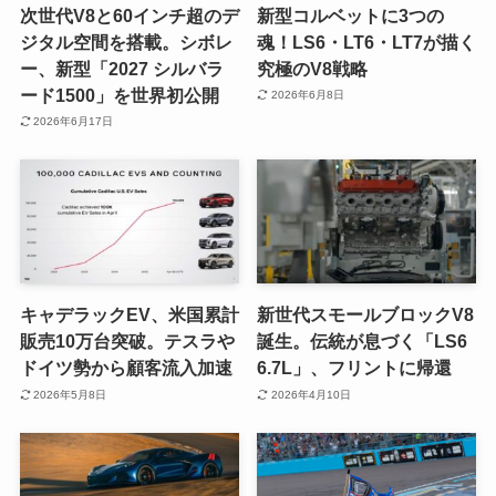
次世代V8と60インチ超のデ
新型コルベットに3つの
ジタル空間を搭載。シボレ
魂！LS6・LT6・LT7が描く
ー、新型「2027 シルバラ
究極のV8戦略
ード1500」を世界初公開
2026年6月8日
2026年6月17日
キャデラックEV、米国累計
新世代スモールブロックV8
販売10万台突破。テスラや
誕生。伝統が息づく「LS6
ドイツ勢から顧客流入加速
6.7L」、フリントに帰還
2026年5月8日
2026年4月10日