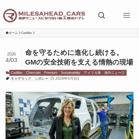
ホーム
Cadillac
命を守るために進化し続ける。
2026
4/03
GMの安全技術を支える情熱の現場
Cadillac
Chevrolet
Premium
Sustainability
アメリカ車
海外ニュース
2026年4月3日
キャデラック
シボレー