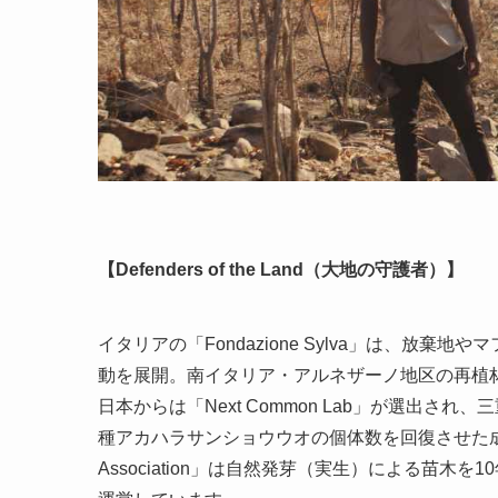
【Defenders of the Land（大地の守護者）】
イタリアの「Fondazione Sylva」は、放
動を展開。南イタリア・アルネザーノ地区の再植
日本からは「Next Common Lab」が選出
種アカハラサンショウウオの個体数を回復させた成功例を持ちま
Association」は自然発芽（実生）による苗木