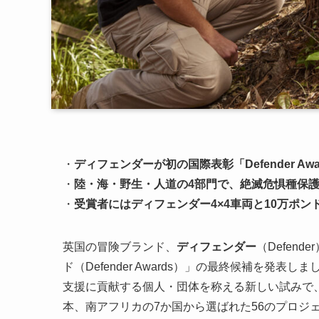
・
ディフェンダーが初の国際表彰「Defender A
・
陸・海・野生・人道の4部門で、絶滅危惧種保
・
受賞者にはディフェンダー4×4車両と10万ポ
英国の冒険ブランド、
ディフェンダー
（Defen
ド（Defender Awards）」の最終候補を
支援に貢献する個人・団体を称える新しい試みで
本、南アフリカの7か国から選ばれた56のプロジ