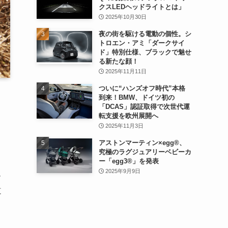
クスLEDヘッドライトとは」
2025年10月30日
夜の街を駆ける電動の個性。シ
トロエン・アミ「ダークサイ
ド」特別仕様、ブラックで魅せ
る新たな顔！
2025年11月11日
ついに“ハンズオフ時代”本格
到来！BMW、ドイツ初の
「DCAS」認証取得で次世代運
転支援を欧州展開へ
2025年11月3日
アストンマーティン×egg®、
究極のラグジュアリーベビーカ
ー「egg3®」を発表
2025年9月9日
ー
道