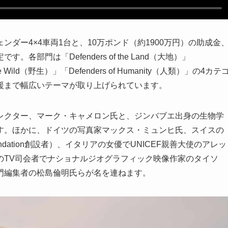
ダー4×4車両1台と、10万ポンド（約1900万円）の助成金
部門は「Defenders of the Land（大地）」
f the Wild（野生）」「Defenders of Humanity（人類）」の4カテ
援まで幅広いテーマが取り上げられています。
レクター、マーク・キャメロン氏と、ジンバブエ出身の生物学
す。ほかに、ドイツの写真家マックス・ミュンヒ氏、スイスの
oundation創設者）、イタリアの女優でUNICEF親善大使のアレッ
のTV司会者でナショナルジオグラフィック映像作家のタイソ
門編集者の松島倫明氏らが名を連ねます。