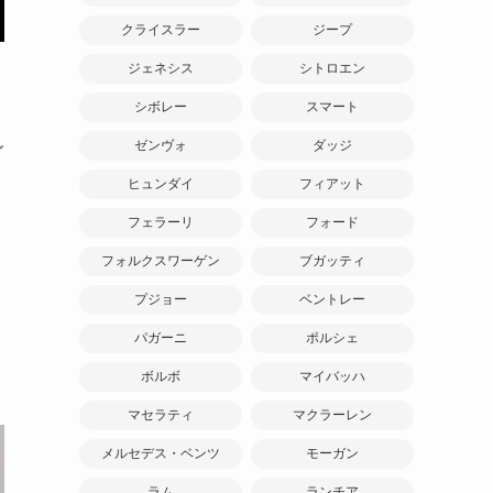
クライスラー
ジープ
ジェネシス
シトロエン
、
シボレー
スマート
ゼンヴォ
ダッジ
ゴ
ヒュンダイ
フィアット
フェラーリ
フォード
フォルクスワーゲン
ブガッティ
プジョー
ベントレー
パガーニ
ポルシェ
ボルボ
マイバッハ
マセラティ
マクラーレン
メルセデス・ベンツ
モーガン
ラム
ランチア