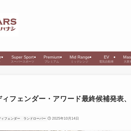
r
Super Sport
Premium
Mid Range
EV
Mas
ー
スーパースポーツ
プレミアム
ミッドレンジ
電気自動車
大衆
ディフェンダー・アワード最終候補発表、
出
2025年10月14日
ディフェンダー
ランドローバー