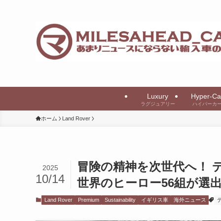
Luxury
Hyper-Ca
ラグジュアリー
ハイパーカ
ホーム
Land Rover
冒険の精神を次世代へ！ 
2025
10/14
世界のヒーロー56組が選
Land Rover
Premium
Sustainability
イギリス車
海外ニュース