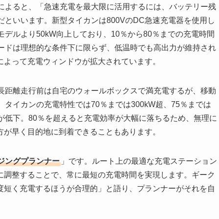
氏によると、「急速充電を最大限に活用するには、バッテリー残
だといいます。新型タイカンは800VのDC急速充電器を使用し
モデルより50kW向上しており、10％から80％までの充電時間
ピードは理想的な条件下に限らず、低温時でも高出力が維持され
によって充電ウィンドウが拡大されています。
「長距離走行前は自宅のウォールボックスで満充電するが、移動
タイカンの充電特性では70％までは300kW超、75％までは
度が低下。80％を超えると充電効率が大幅に落ちるため、無理に
方が早く目的地に到着できることもあります。
ジングプランナー
」です。ルート上の最適な充電ステーション
に調整することで、常に最短の充電時間を実現します。ギーク
度短く充電するほうが合理的」と語り、プランナーがそれを自