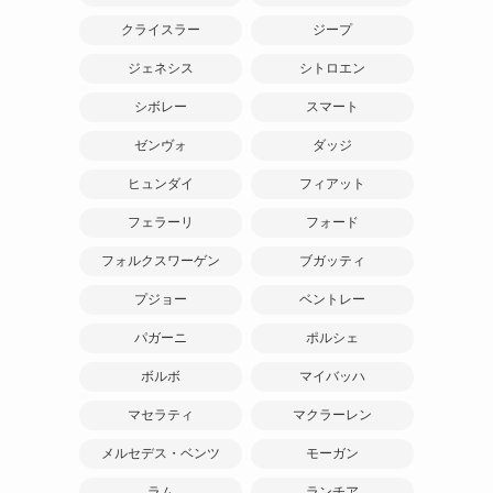
クライスラー
ジープ
ジェネシス
シトロエン
シボレー
スマート
ゼンヴォ
ダッジ
ヒュンダイ
フィアット
フェラーリ
フォード
フォルクスワーゲン
ブガッティ
プジョー
ベントレー
パガーニ
ポルシェ
ボルボ
マイバッハ
マセラティ
マクラーレン
メルセデス・ベンツ
モーガン
ラム
ランチア