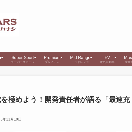
r
Super Sport
Premium
Mid Range
EV
Mas
ー
スーパースポーツ
プレミアム
ミッドレンジ
電気自動車
大衆
を極めよう！開発責任者が語る「最速充
25年11月10日