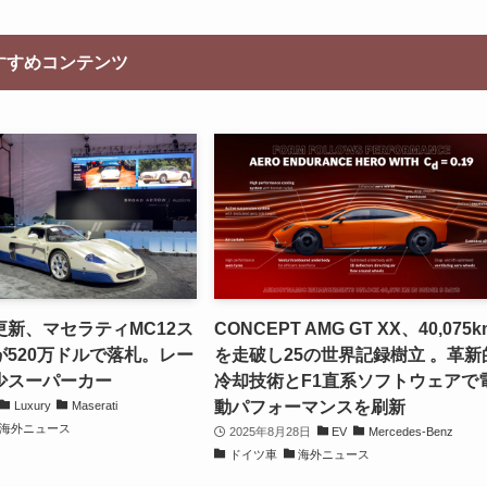
すすめコンテンツ
新、マセラティMC12ス
CONCEPT AMG GT XX、40,075k
520万ドルで落札。レー
を走破し25の世界記録樹立 。革新
少スーパーカー
冷却技術とF1直系ソフトウェアで
動パフォーマンスを刷新
Luxury
Maserati
海外ニュース
2025年8月28日
EV
Mercedes-Benz
ドイツ車
海外ニュース