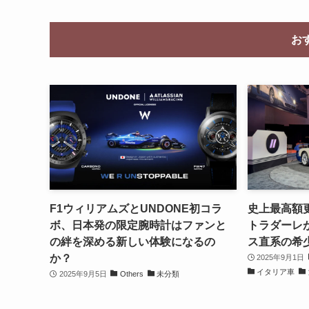
お
F1ウィリアムズとUNDONE初コラ
史上最高額更
ボ、日本発の限定腕時計はファンと
トラダーレが
の絆を深める新しい体験になるの
ス直系の希
か？
2025年9月1日
イタリア車
2025年9月5日
Others
未分類