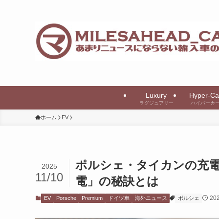
Luxury
Hyper-Ca
ラグジュアリー
ハイパーカ
ホーム
EV
ポルシェ・タイカンの充電
2025
11/10
電」の秘訣とは
20
EV
Porsche
Premium
ドイツ車
海外ニュース
ポルシェ