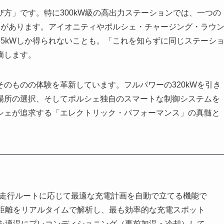
方」です。特に300kW級の高出力ステーションでは、一つの
スがあります。アイオニティやポルシェ・チャージング・ラウ
5kWしか得られないことも。「これを知らずに同じステーシ
摘します。
のものの体験を革新しています。フルパワーの320kWを引き
場所の選択、そしてポルシェ独自のスマートな制御システムを
シェが追求する「エレクトリック・パフォーマンス」の真髄と
走行ルートに応じて最適な充電計画を自動で立てる機能で
距離をリアルタイムで解析し、最も効率的な充電スポット
を適温にプレコンディショニング（事前加温・冷却）して