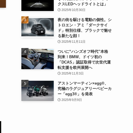
クスLEDヘッドライトとは」
2025年10月30日
夜の街を駆ける電動の個性。シ
トロエン・アミ「ダークサイ
ド」特別仕様、ブラックで魅せ
る新たな顔！
2025年11月11日
ついに“ハンズオフ時代”本格
到来！BMW、ドイツ初の
「DCAS」認証取得で次世代運
転支援を欧州展開へ
2025年11月3日
アストンマーティン×egg®、
究極のラグジュアリーベビーカ
ー「egg3®」を発表
2025年9月9日