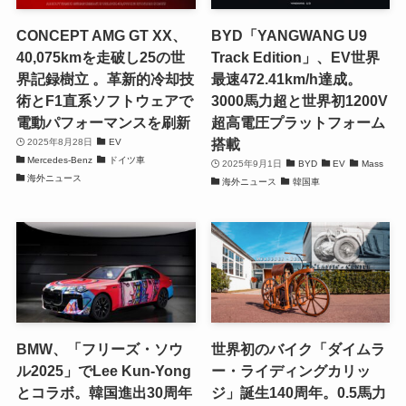
CONCEPT AMG GT XX、
BYD「YANGWANG U9
40,075kmを走破し25の世
Track Edition」、EV世界
界記録樹立 。革新的冷却技
最速472.41km/h達成。
術とF1直系ソフトウェアで
3000馬力超と世界初1200V
電動パフォーマンスを刷新
超高電圧プラットフォーム
搭載
2025年8月28日
EV
Mercedes-Benz
ドイツ車
2025年9月1日
BYD
EV
Mass
海外ニュース
海外ニュース
韓国車
BMW、「フリーズ・ソウ
世界初のバイク「ダイムラ
ル2025」でLee Kun-Yong
ー・ライディングカリッ
とコラボ。韓国進出30周年
ジ」誕生140周年。0.5馬力