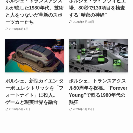
ポルシェ・トランスアクス
ポルシェ・ライプツィヒ工
ルが映した1980年代。技術
場、80秒で130項目を検査
と人をつないだ革新のスポ
する“精密の神経”
ーツカーたち
2026年5月28日
2026年6月4日
ポルシェ、新型カイエン タ
ポルシェ、トランスアクス
ーボ エレクトリックを「フ
ル50周年を祝福。“Forever
ォートナイト」に投入。
Young”で甦る1980年代の
ゲームと現実世界を融合
熱狂
2026年5月21日
2026年5月15日