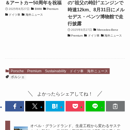
＆アートカー50周年を祝福
の“祖父の時計”エンジンで
時速12km、8月31日にメル
2025年8月27日
BMW
Premium
ドイツ車
海外ニュース
セデス・ベンツ博物館で走
行披露
2025年8月27日
Mercedes-Benz
Premium
ドイツ車
海外ニュース
Porsche
Premium
Sustainability
ドイツ車
海外ニュース
ポルシェ
よかったらシェアしてね！
オペル・グランドランド、生産工程から変わるサステ