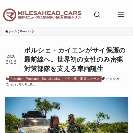
ホーム
Porsche
ポルシェ・カイエンがサイ保護の
2026
最前線へ。世界初の女性のみ密猟
6/18
対策部隊を支える車両誕生
Porsche
Premium
Sustainability
ドイツ車
海外ニュース
ポルシェ
2026年6月18日