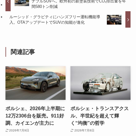
ナブルSUVへ。欧州初の新塗装技術でCO₂排出量を年
間580トン削減
ルーシッド・グラビティにハンズフリー運転機能導
入。OTAアップデートでSUVの知能が進化
関連記事
ポルシェ、2026年上半期に
ポルシェ・トランスアクス
12万2306台を販売。911好
ル、半世紀を超えて輝
調、カイエンが主力に
く“均衡”の哲学
2026年7月9日
2026年7月8日