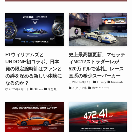
F1ウィリアムズと
史上最高額更新、マセラテ
UNDONE初コラボ、日本
ィMC12ストラダーレが
発の限定腕時計はファンと
520万ドルで落札。レース
の絆を深める新しい体験に
直系の希少スーパーカー
なるのか？
2025年9月1日
Luxury
Maserati
イタリア車
海外ニュース
2025年9月5日
Others
未分類