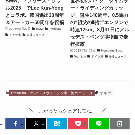
BMW、「フリーズ・ソウ
世界初のバイク「ダイムラ
ル2025」でLee Kun-Yong
ー・ライディングカリッ
とコラボ。韓国進出30周年
ジ」誕生140周年。0.5馬力
＆アートカー50周年を祝福
の“祖父の時計”エンジンで
時速12km、8月31日にメル
2025年8月27日
BMW
Premium
ドイツ車
海外ニュース
セデス・ベンツ博物館で走
行披露
2025年8月27日
Mercedes-Benz
Premium
ドイツ車
海外ニュース
Premium
Volvo
スウェーデン車
海外ニュース
ボルボ
よかったらシェアしてね！