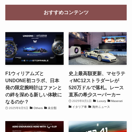
おすすめコンテンツ
F1ウィリアムズと
史上最高額更新、マセラテ
UNDONE初コラボ、日本
ィMC12ストラダーレが
発の限定腕時計はファンと
520万ドルで落札。レース
の絆を深める新しい体験に
直系の希少スーパーカー
なるのか？
2025年9月1日
Luxury
Maserati
イタリア車
海外ニュース
2025年9月5日
Others
未分類