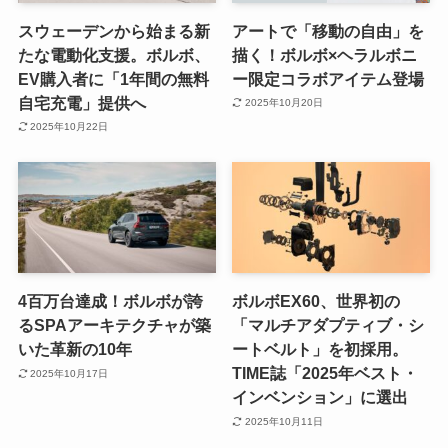
スウェーデンから始まる新
アートで「移動の自由」を
たな電動化支援。ボルボ、
描く！ボルボ×ヘラルボニ
EV購入者に「1年間の無料
ー限定コラボアイテム登場
自宅充電」提供へ
2025年10月20日
2025年10月22日
4百万台達成！ボルボが誇
ボルボEX60、世界初の
るSPAアーキテクチャが築
「マルチアダプティブ・シ
いた革新の10年
ートベルト」を初採用。
TIME誌「2025年ベスト・
2025年10月17日
インベンション」に選出
2025年10月11日