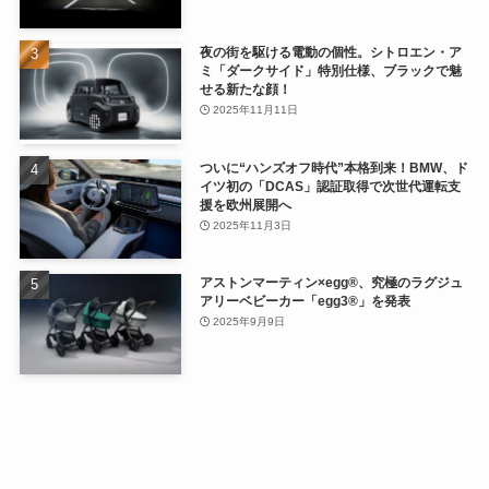
夜の街を駆ける電動の個性。シトロエン・ア
ミ「ダークサイド」特別仕様、ブラックで魅
せる新たな顔！
2025年11月11日
ついに“ハンズオフ時代”本格到来！BMW、ド
イツ初の「DCAS」認証取得で次世代運転支
援を欧州展開へ
2025年11月3日
アストンマーティン×egg®、究極のラグジュ
アリーベビーカー「egg3®」を発表
2025年9月9日