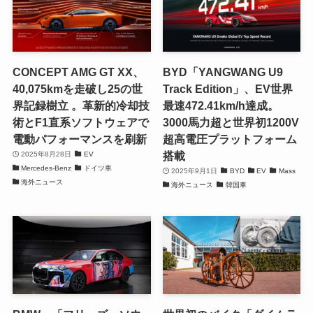
CONCEPT AMG GT XX、
BYD「YANGWANG U9
40,075kmを走破し25の世
Track Edition」、EV世界
界記録樹立 。革新的冷却技
最速472.41km/h達成。
術とF1直系ソフトウェアで
3000馬力超と世界初1200V
電動パフォーマンスを刷新
超高電圧プラットフォーム
搭載
2025年8月28日
EV
Mercedes-Benz
ドイツ車
2025年9月1日
BYD
EV
Mass
海外ニュース
海外ニュース
韓国車