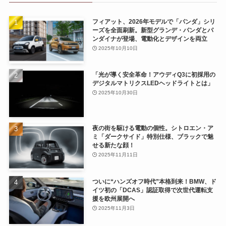
フィアット、2026年モデルで「パンダ」シリ
ーズを全面刷新。新型グランデ・パンダとパ
ンダイナが登場、電動化とデザインを両立
2025年10月10日
「光が導く安全革命！アウディQ3に初採用の
デジタルマトリクスLEDヘッドライトとは」
2025年10月30日
夜の街を駆ける電動の個性。シトロエン・ア
ミ「ダークサイド」特別仕様、ブラックで魅
せる新たな顔！
2025年11月11日
ついに“ハンズオフ時代”本格到来！BMW、ド
イツ初の「DCAS」認証取得で次世代運転支
援を欧州展開へ
2025年11月3日