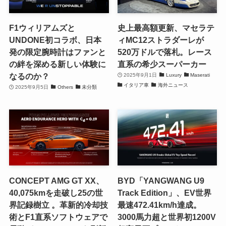
F1ウィリアムズと
史上最高額更新、マセラテ
UNDONE初コラボ、日本
ィMC12ストラダーレが
発の限定腕時計はファンと
520万ドルで落札。レース
の絆を深める新しい体験に
直系の希少スーパーカー
なるのか？
2025年9月1日
Luxury
Maserati
イタリア車
海外ニュース
2025年9月5日
Others
未分類
CONCEPT AMG GT XX、
BYD「YANGWANG U9
40,075kmを走破し25の世
Track Edition」、EV世界
界記録樹立 。革新的冷却技
最速472.41km/h達成。
術とF1直系ソフトウェアで
3000馬力超と世界初1200V