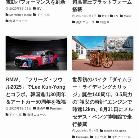
電動パフォーマンスを刷新
超高電圧プラットフォーム
搭載
2025年8月28日
EV
Mercedes-Benz
ドイツ車
2025年9月1日
BYD
EV
Mass
海外ニュース
海外ニュース
韓国車
BMW、「フリーズ・ソウ
世界初のバイク「ダイムラ
ル2025」でLee Kun-Yong
ー・ライディングカリッ
とコラボ。韓国進出30周年
ジ」誕生140周年。0.5馬力
＆アートカー50周年を祝福
の“祖父の時計”エンジンで
時速12km、8月31日にメル
2025年8月27日
BMW
Premium
ドイツ車
海外ニュース
セデス・ベンツ博物館で走
行披露
2025年8月27日
Mercedes-Benz
Premium
ドイツ車
海外ニュース