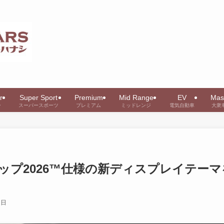
r
Super Sport
Premium
Mid Range
EV
Mas
ー
スーパースポーツ
プレミアム
ミッドレンジ
電気自動車
大衆
カップ2026™仕様の新ディスプレイテーマ
2日