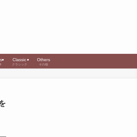
s
Classic
Others
車
クラシック
その他
を