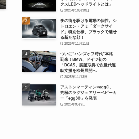
クスLEDヘッドライトとは」
2025年10月30日
夜の街を駆ける電動の個性。シ
トロエン・アミ「ダークサイ
ド」特別仕様、ブラックで魅せ
る新たな顔！
2025年11月11日
ついに“ハンズオフ時代”本格
到来！BMW、ドイツ初の
「DCAS」認証取得で次世代運
転支援を欧州展開へ
2025年11月3日
アストンマーティン×egg®、
究極のラグジュアリーベビーカ
ー「egg3®」を発表
2025年9月9日