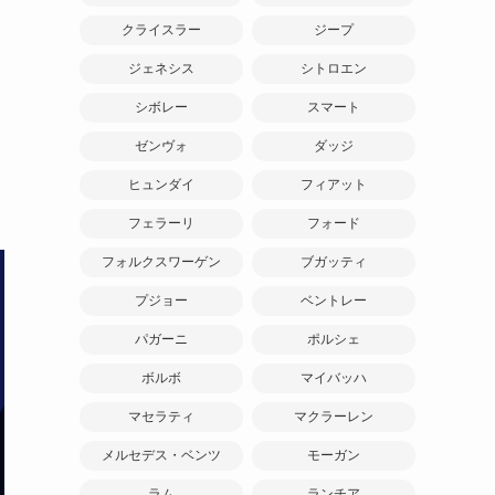
クライスラー
ジープ
ジェネシス
シトロエン
シボレー
スマート
ゼンヴォ
ダッジ
ヒュンダイ
フィアット
フェラーリ
フォード
フォルクスワーゲン
ブガッティ
プジョー
ベントレー
パガーニ
ポルシェ
ボルボ
マイバッハ
マセラティ
マクラーレン
メルセデス・ベンツ
モーガン
ラム
ランチア