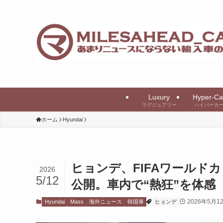
Luxury
Hyper-Ca
ラグジュアリー
ハイパーカ
ホーム
Hyundai
ヒョンデ、FIFAワールド
2026
5/12
公開。車内で“熱狂”を体感
2026年5月1
Hyundai
Mass
海外ニュース
韓国車
ヒョンデ