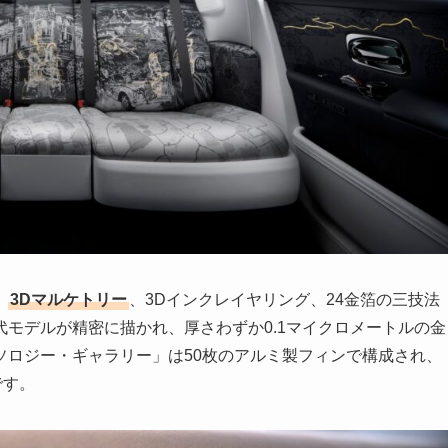
、
3Dマルケトリー
、3Dインクレイヤリング、24金箔の三技法
モデルが精密に描かれ、厚さわずか0.1マイクロメートルの金
ソロジー・ギャラリー」は50枚のアルミ製フィンで構成され、
です。