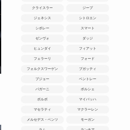
クライスラー
ジープ
ジェネシス
シトロエン
シボレー
スマート
ゼンヴォ
ダッジ
ヒュンダイ
フィアット
フェラーリ
フォード
フォルクスワーゲン
ブガッティ
プジョー
ベントレー
パガーニ
ポルシェ
ボルボ
マイバッハ
マセラティ
マクラーレン
メルセデス・ベンツ
モーガン
ラム
ランチア