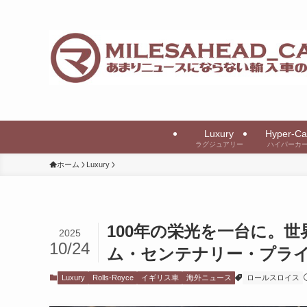
Luxury
Hyper-Ca
ラグジュアリー
ハイパーカ
ホーム
Luxury
100年の栄光を一台に。世
2025
10/24
ム・センテナリー・プラ
Luxury
Rolls-Royce
イギリス車
海外ニュース
ロールスロイス