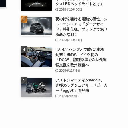
クスLEDヘッドライトとは」
2025年10月30日
夜の街を駆ける電動の個性。シ
トロエン・アミ「ダークサイ
ド」特別仕様、ブラックで魅せ
る新たな顔！
2025年11月11日
ついに“ハンズオフ時代”本格
到来！BMW、ドイツ初の
「DCAS」認証取得で次世代運
転支援を欧州展開へ
2025年11月3日
アストンマーティン×egg®、
究極のラグジュアリーベビーカ
ー「egg3®」を発表
2025年9月9日