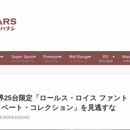
r
Super Sport
Premium
Mid Range
EV
Mas
ー
スーパースポーツ
プレミアム
ミッドレンジ
電気自動車
大衆
界25台限定「ロールス・ロイス ファント
イベート・コレクション」を見逃すな
2025年10月24日