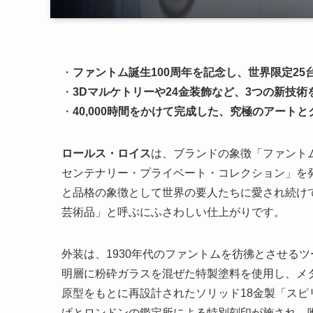
・
ファントム誕生100周年を記念し、世界限定25
・
3Dマルケトリーや24金装飾など、3つの新技術
・
40,000時間をかけて完成した、究極のアート
ロールス・ロイス
は、ブランドの象徴「ファントム
センテナリー・プライベート・コレクション」を発
と品格の象徴として世界の要人たちに愛され続け
芸術品」と呼ぶにふさわしい仕上がりです。
外装は、1930年代のファントムを彷彿とさせる
明層に粉砕ガラスを混ぜた特製塗料を使用し、メタ
原型をもとに再設計されたソリッド18金製「スピ
げとロンドンの鑑定所による特別刻印が施され、