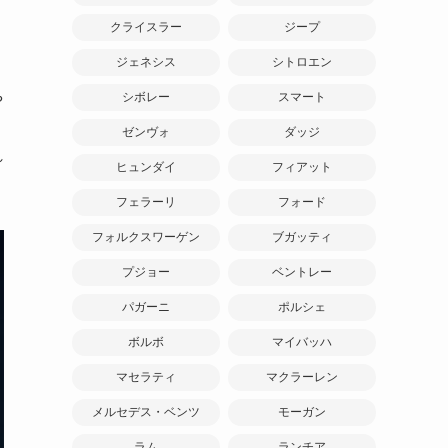
クライスラー
ジープ
ジェネシス
シトロエン
シボレー
スマート
や
ゼンヴォ
ダッジ
れ
ヒュンダイ
フィアット
フェラーリ
フォード
フォルクスワーゲン
ブガッティ
プジョー
ベントレー
パガーニ
ポルシェ
ボルボ
マイバッハ
マセラティ
マクラーレン
メルセデス・ベンツ
モーガン
ラム
ランチア