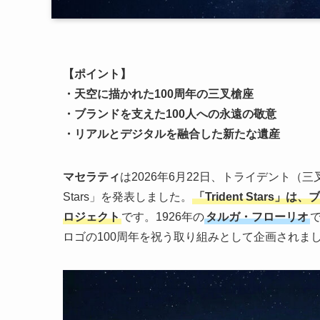
【ポイント】
・天空に描かれた100周年の三叉槍座
・ブランドを支えた100人への永遠の敬意
・リアルとデジタルを融合した新たな遺産
マセラティ
は2026年6月22日、トライデント（三
Stars」を発表しました。
「Trident Star
ロジェクト
です。1926年の
タルガ・フローリオ
ロゴの100周年を祝う取り組みとして企画されま