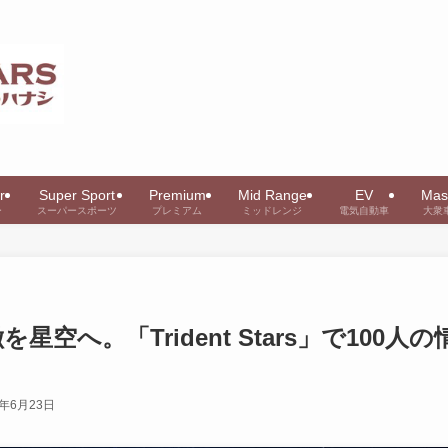
r
Super Sport
Premium
Mid Range
EV
Mas
ー
スーパースポーツ
プレミアム
ミッドレンジ
電気自動車
大衆
空へ。「Trident Stars」で100人の
6年6月23日