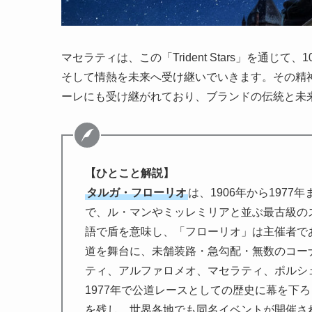
マセラティは、この「Trident Stars」を通
そして情熱を未来へ受け継いでいきます。その精
ーレにも受け継がれており、ブランドの伝統と未
【ひとこと解説】
タルガ・フローリオ
は、1906年から197
で、ル・マンやミッレミリアと並ぶ最古級の
語で盾を意味し、「フローリオ」は主催者で
道を舞台に、未舗装路・急勾配・無数のコー
ティ、アルファロメオ、マセラティ、ポルシ
1977年で公道レースとしての歴史に幕を下
を残し、世界各地でも同名イベントが開催さ