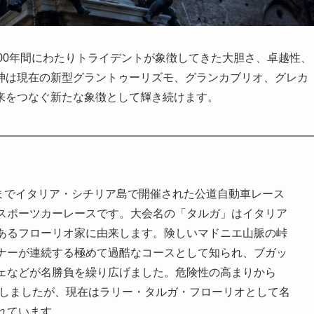
じて、100年間にわたりトライデントが象徴してきた大胆さ、卓越性、
神は現在の新型グラントゥーリズモ、グランカブリオ、グレカ
来をつなぐ新たな象徴として輝き続けます。
7年までイタリア・シチリア島で開催された公道自動車レース
スポーツカーレースです。大会名の「タルガ」はイタリア
あるフローリオ家に由来します。険しいマドニエ山脈の峠
ナーが連続する極めて過酷なコースとして知られ、ブガッ
ェなどが名勝負を繰り広げました。危険性の高まりから
ろしましたが、現在はラリー・タルガ・フローリオとして名
れています。