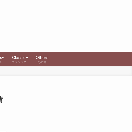
s
Classic
Others
車
クラシック
その他
情