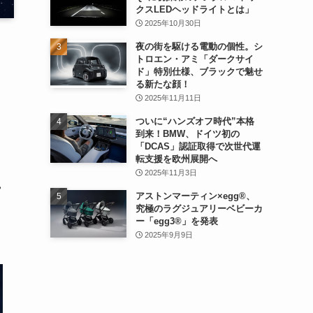
クスLEDヘッドライトとは」
2025年10月30日
夜の街を駆ける電動の個性。シ
トロエン・アミ「ダークサイ
ド」特別仕様、ブラックで魅せ
る新たな顔！
2025年11月11日
ついに“ハンズオフ時代”本格
到来！BMW、ドイツ初の
「DCAS」認証取得で次世代運
転支援を欧州展開へ
2025年11月3日
アストンマーティン×egg®、
究極のラグジュアリーベビーカ
ー「egg3®」を発表
2025年9月9日