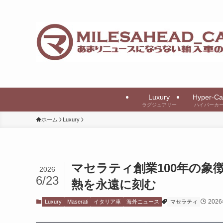
Luxury
Hyper-Ca
ラグジュアリー
ハイパーカ
ホーム
Luxury
マセラティ創業100年の象徴を星
2026
6/23
熱を永遠に刻む
202
Luxury
Maserati
イタリア車
海外ニュース
マセラティ