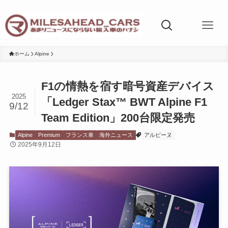
ホーム
Alpine
F1の情熱を宿す暗号資産デバイス
2025
「Ledger Stax™ BWT Alpine F1
9/12
Team Edition」200台限定発売
Alpine
Premium
フランス車
海外ニュース
アルピーヌ
2025年9月12日