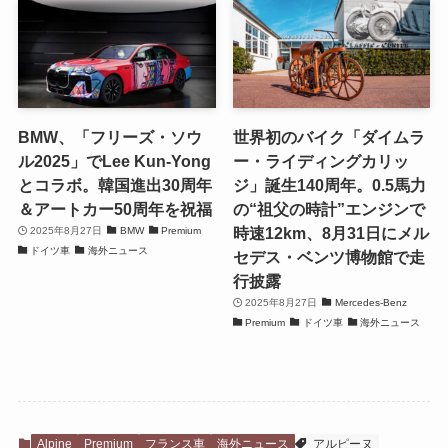
BMW、「フリーズ・ソウ
世界初のバイク「ダイムラ
ル2025」でLee Kun-Yong
ー・ライディングカリッ
とコラボ。韓国進出30周年
ジ」誕生140周年。0.5馬力
＆アートカー50周年を祝福
の“祖父の時計”エンジンで
時速12km、8月31日にメル
2025年8月27日
BMW
Premium
ドイツ車
海外ニュース
セデス・ベンツ博物館で走
行披露
2025年8月27日
Mercedes-Benz
Premium
ドイツ車
海外ニュース
Alpine
Premium
フランス車
海外ニュース
アルピーヌ