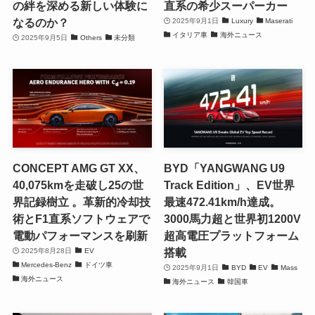
の絆を深める新しい体験に
直系の希少スーパーカー
なるのか？
2025年9月1日
Luxury
Maserati
イタリア車
海外ニュース
2025年9月5日
Others
未分類
CONCEPT AMG GT XX、
BYD「YANGWANG U9
40,075kmを走破し25の世
Track Edition」、EV世界
界記録樹立 。革新的冷却技
最速472.41km/h達成。
術とF1直系ソフトウェアで
3000馬力超と世界初1200V
電動パフォーマンスを刷新
超高電圧プラットフォーム
搭載
2025年8月28日
EV
Mercedes-Benz
ドイツ車
2025年9月1日
BYD
EV
Mass
海外ニュース
海外ニュース
韓国車