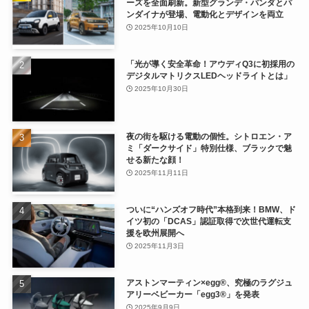
ーズを全面刷新。新型グランデ・パンダとパ
ンダイナが登場、電動化とデザインを両立
2025年10月10日
「光が導く安全革命！アウディQ3に初採用の
デジタルマトリクスLEDヘッドライトとは」
2025年10月30日
夜の街を駆ける電動の個性。シトロエン・ア
ミ「ダークサイド」特別仕様、ブラックで魅
せる新たな顔！
2025年11月11日
ついに“ハンズオフ時代”本格到来！BMW、ド
イツ初の「DCAS」認証取得で次世代運転支
援を欧州展開へ
2025年11月3日
アストンマーティン×egg®、究極のラグジュ
アリーベビーカー「egg3®」を発表
2025年9月9日