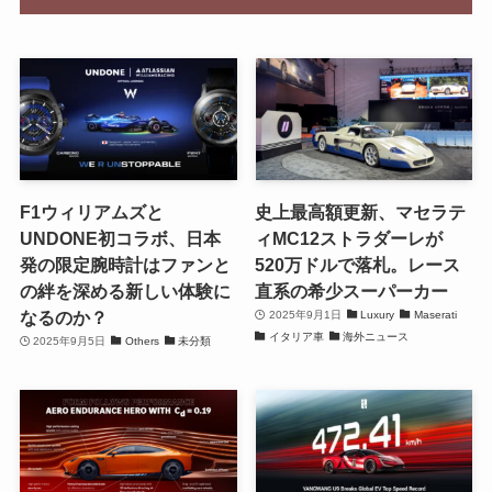
F1ウィリアムズと
史上最高額更新、マセラテ
UNDONE初コラボ、日本
ィMC12ストラダーレが
発の限定腕時計はファンと
520万ドルで落札。レース
の絆を深める新しい体験に
直系の希少スーパーカー
なるのか？
2025年9月1日
Luxury
Maserati
イタリア車
海外ニュース
2025年9月5日
Others
未分類