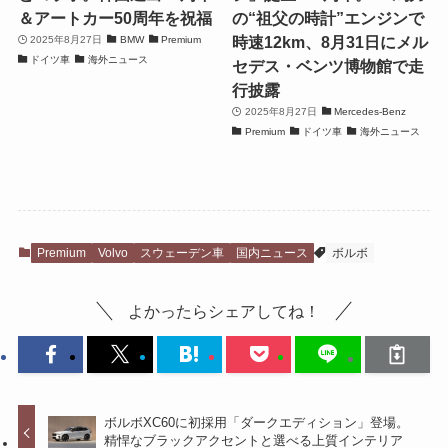
＆アートカー50周年を祝福
の“祖父の時計”エンジンで
時速12km、8月31日にメル
2025年8月27日
BMW
Premium
ドイツ車
海外ニュース
セデス・ベンツ博物館で走
行披露
2025年8月27日
Mercedes-Benz
Premium
ドイツ車
海外ニュース
Premium
Volvo
スウェーデン車
国内ニュース
ボルボ
よかったらシェアしてね！
ボルボXC60に初採用「ダークエディション」登場。
精悍なブラックアクセントと選べる上質インテリア