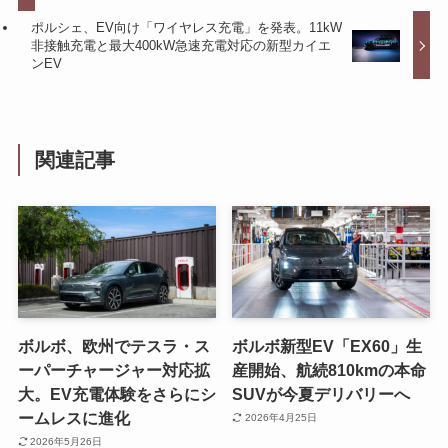
ポルシェ、EV向け「ワイヤレス充電」を発表。11kW
非接触充電と最大400kW急速充電対応の新型カイエ
ンEV
関連記事
ボルボ、欧州でテスラ・ス
ボルボ新型EV「EX60」生
ーパーチャージャー対応拡
産開始、航続810kmの本命
大。EV充電体験をさらにシ
SUVが今夏デリバリーへ
ームレスに進化
2026年4月25日
2026年5月26日