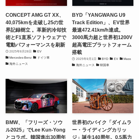
CONCEPT AMG GT XX、
BYD「YANGWANG U9
40,075kmを走破し25の世
Track Edition」、EV世界
界記録樹立 。革新的冷却技
最速472.41km/h達成。
術とF1直系ソフトウェアで
3000馬力超と世界初1200V
電動パフォーマンスを刷新
超高電圧プラットフォーム
搭載
2025年8月28日
EV
Mercedes-Benz
ドイツ車
2025年9月1日
BYD
EV
Mass
海外ニュース
海外ニュース
韓国車
BMW、「フリーズ・ソウ
世界初のバイク「ダイムラ
ル2025」でLee Kun-Yong
ー・ライディングカリッ
とコラボ。韓国進出30周年
ジ」誕生140周年。0.5馬力