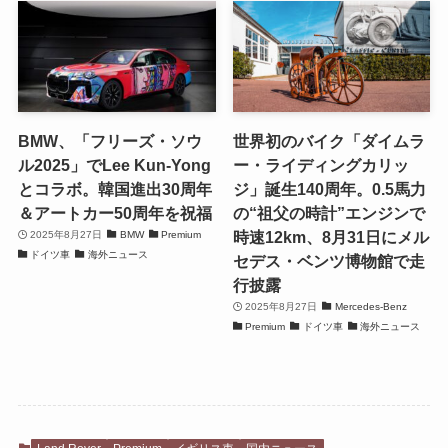
BMW、「フリーズ・ソウ
世界初のバイク「ダイムラ
ル2025」でLee Kun-Yong
ー・ライディングカリッ
とコラボ。韓国進出30周年
ジ」誕生140周年。0.5馬力
＆アートカー50周年を祝福
の“祖父の時計”エンジンで
時速12km、8月31日にメル
2025年8月27日
BMW
Premium
ドイツ車
海外ニュース
セデス・ベンツ博物館で走
行披露
2025年8月27日
Mercedes-Benz
Premium
ドイツ車
海外ニュース