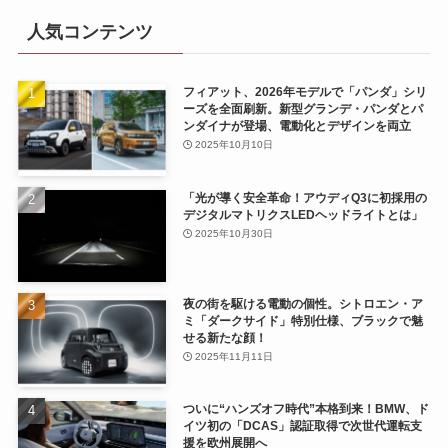
人気コンテンツ
フィアット、2026年モデルで「パンダ」シリ
ーズを全面刷新。新型グランデ・パンダとパ
ンダイナが登場、電動化とデザインを両立
2025年10月10日
「光が導く安全革命！アウディQ3に初採用の
デジタルマトリクスLEDヘッドライトとは」
2025年10月30日
夜の街を駆ける電動の個性。シトロエン・ア
ミ「ダークサイド」特別仕様、ブラックで魅
せる新たな顔！
2025年11月11日
ついに“ハンズオフ時代”本格到来！BMW、ド
イツ初の「DCAS」認証取得で次世代運転支
援を欧州展開へ