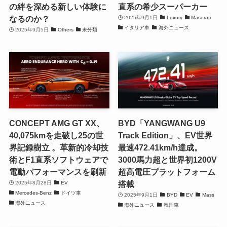
の絆を深める新しい体験に
直系の希少スーパーカー
なるのか？
2025年9月1日
Luxury
Maserati
イタリア車
海外ニュース
2025年9月5日
Others
未分類
CONCEPT AMG GT XX、
BYD「YANGWANG U9
40,075kmを走破し25の世
Track Edition」、EV世界
界記録樹立 。革新的冷却技
最速472.41km/h達成。
術とF1直系ソフトウェアで
3000馬力超と世界初1200V
電動パフォーマンスを刷新
超高電圧プラットフォーム
搭載
2025年8月28日
EV
Mercedes-Benz
ドイツ車
2025年9月1日
BYD
EV
Mass
海外ニュース
海外ニュース
韓国車