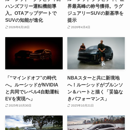
ハンズフリー運転機能導
界最高峰の称号獲得。ラグ
入。OTAアップデートで
ジュアリーSUVの新基準を
SUVの知能が進化
提示
2026年6月18日
2026年4月4日
「“マインドオフ”の時代
NBAスターと共に新境地
へ。ルーシッドがNVIDIA
へ！ルーシッドがブルンソ
と共同でレベル4自動運転
ン＆ハートと描く「妥協な
EVを実現へ」
きパフォーマンス」
2025年10月30日
2025年10月21日