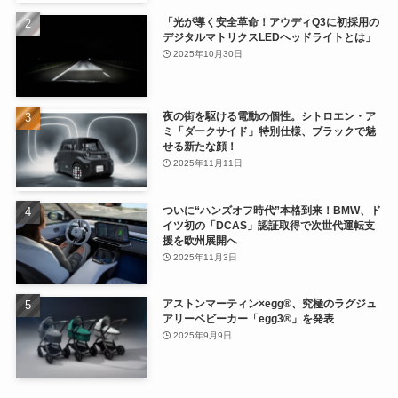
「光が導く安全革命！アウディQ3に初採用の
デジタルマトリクスLEDヘッドライトとは」
2025年10月30日
夜の街を駆ける電動の個性。シトロエン・ア
ミ「ダークサイド」特別仕様、ブラックで魅
せる新たな顔！
2025年11月11日
ついに“ハンズオフ時代”本格到来！BMW、ド
イツ初の「DCAS」認証取得で次世代運転支
援を欧州展開へ
2025年11月3日
アストンマーティン×egg®、究極のラグジュ
アリーベビーカー「egg3®」を発表
2025年9月9日