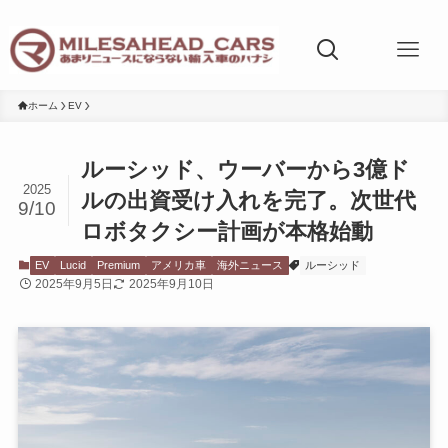
ホーム
EV
ルーシッド、ウーバーから3億ド
2025
ルの出資受け入れを完了。次世代
9/10
ロボタクシー計画が本格始動
EV
Lucid
Premium
アメリカ車
海外ニュース
ルーシッド
2025年9月5日
2025年9月10日