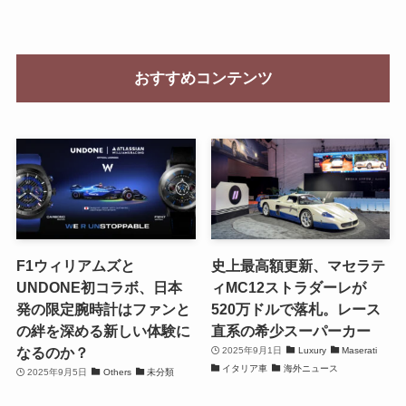
おすすめコンテンツ
F1ウィリアムズと
史上最高額更新、マセラテ
UNDONE初コラボ、日本
ィMC12ストラダーレが
発の限定腕時計はファンと
520万ドルで落札。レース
の絆を深める新しい体験に
直系の希少スーパーカー
なるのか？
2025年9月1日
Luxury
Maserati
イタリア車
海外ニュース
2025年9月5日
Others
未分類