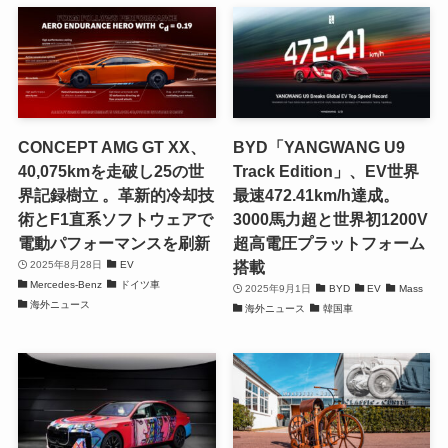
CONCEPT AMG GT XX、
BYD「YANGWANG U9
40,075kmを走破し25の世
Track Edition」、EV世界
界記録樹立 。革新的冷却技
最速472.41km/h達成。
術とF1直系ソフトウェアで
3000馬力超と世界初1200V
電動パフォーマンスを刷新
超高電圧プラットフォーム
搭載
2025年8月28日
EV
Mercedes-Benz
ドイツ車
2025年9月1日
BYD
EV
Mass
海外ニュース
海外ニュース
韓国車