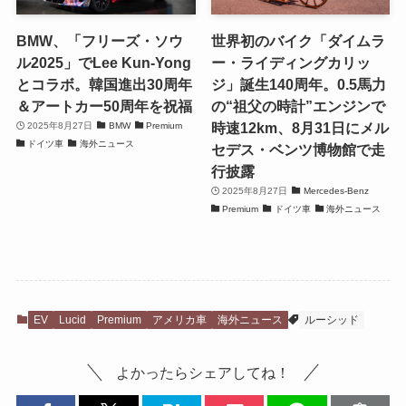
BMW、「フリーズ・ソウ
世界初のバイク「ダイムラ
ル2025」でLee Kun-Yong
ー・ライディングカリッ
とコラボ。韓国進出30周年
ジ」誕生140周年。0.5馬力
＆アートカー50周年を祝福
の“祖父の時計”エンジンで
時速12km、8月31日にメル
2025年8月27日
BMW
Premium
ドイツ車
海外ニュース
セデス・ベンツ博物館で走
行披露
2025年8月27日
Mercedes-Benz
Premium
ドイツ車
海外ニュース
EV
Lucid
Premium
アメリカ車
海外ニュース
ルーシッド
よかったらシェアしてね！