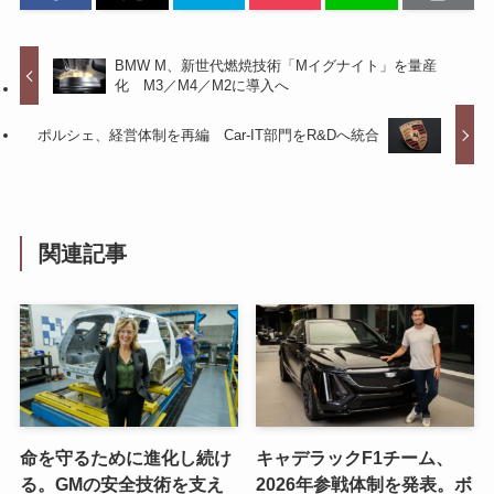
BMW M、新世代燃焼技術「Mイグナイト」を量産
化 M3／M4／M2に導入へ
ポルシェ、経営体制を再編 Car-IT部門をR&Dへ統合
関連記事
命を守るために進化し続け
キャデラックF1チーム、
る。GMの安全技術を支え
2026年参戦体制を発表。ボ