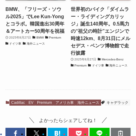
BMW、「フリーズ・ソウ
世界初のバイク「ダイムラ
ル2025」でLee Kun-Yong
ー・ライディングカリッ
とコラボ。韓国進出30周年
ジ」誕生140周年。0.5馬力
＆アートカー50周年を祝福
の“祖父の時計”エンジンで
時速12km、8月31日にメル
2025年8月27日
BMW
Premium
ドイツ車
海外ニュース
セデス・ベンツ博物館で走
行披露
2025年8月27日
Mercedes-Benz
Premium
ドイツ車
海外ニュース
Cadillac
EV
Premium
アメリカ車
海外ニュース
キャデラック
よかったらシェアしてね！