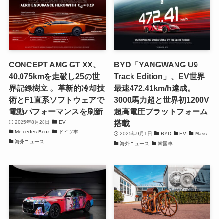
CONCEPT AMG GT XX、
BYD「YANGWANG U9
40,075kmを走破し25の世
Track Edition」、EV世界
界記録樹立 。革新的冷却技
最速472.41km/h達成。
術とF1直系ソフトウェアで
3000馬力超と世界初1200V
電動パフォーマンスを刷新
超高電圧プラットフォーム
搭載
2025年8月28日
EV
Mercedes-Benz
ドイツ車
2025年9月1日
BYD
EV
Mass
海外ニュース
海外ニュース
韓国車