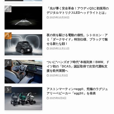
「光が導く安全革命！アウディQ3に初採用の
デジタルマトリクスLEDヘッドライトとは」
2025年10月30日
夜の街を駆ける電動の個性。シトロエン・ア
ミ「ダークサイド」特別仕様、ブラックで魅
せる新たな顔！
2025年11月11日
ついに“ハンズオフ時代”本格到来！BMW、ド
イツ初の「DCAS」認証取得で次世代運転支
援を欧州展開へ
2025年11月3日
アストンマーティン×egg®、究極のラグジュ
アリーベビーカー「egg3®」を発表
2025年9月9日