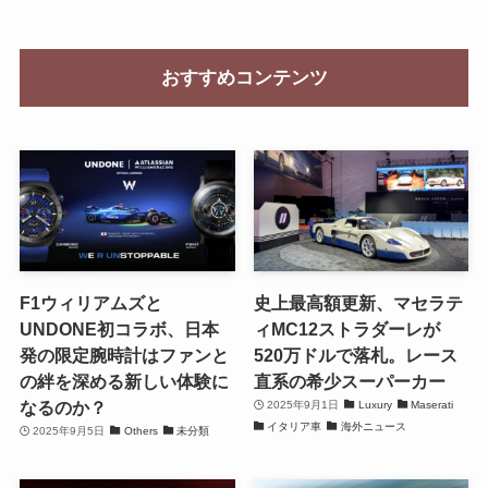
おすすめコンテンツ
F1ウィリアムズと
史上最高額更新、マセラテ
UNDONE初コラボ、日本
ィMC12ストラダーレが
発の限定腕時計はファンと
520万ドルで落札。レース
の絆を深める新しい体験に
直系の希少スーパーカー
なるのか？
2025年9月1日
Luxury
Maserati
イタリア車
海外ニュース
2025年9月5日
Others
未分類