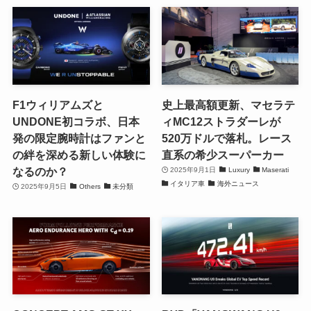
F1ウィリアムズと
史上最高額更新、マセラテ
UNDONE初コラボ、日本
ィMC12ストラダーレが
発の限定腕時計はファンと
520万ドルで落札。レース
の絆を深める新しい体験に
直系の希少スーパーカー
なるのか？
2025年9月1日
Luxury
Maserati
イタリア車
海外ニュース
2025年9月5日
Others
未分類