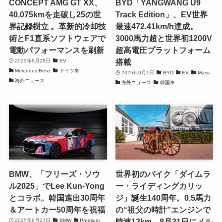
CONCEPT AMG GT XX、
BYD「YANGWANG U9
40,075kmを走破し25の世
Track Edition」、EV世界
界記録樹立 。革新的冷却技
最速472.41km/h達成。
術とF1直系ソフトウェアで
3000馬力超と世界初1200V
電動パフォーマンスを刷新
超高電圧プラットフォーム
搭載
2025年8月28日
EV
Mercedes-Benz
ドイツ車
2025年9月1日
BYD
EV
Mass
海外ニュース
海外ニュース
韓国車
BMW、「フリーズ・ソウ
世界初のバイク「ダイムラ
ル2025」でLee Kun-Yong
ー・ライディングカリッ
とコラボ。韓国進出30周年
ジ」誕生140周年。0.5馬力
＆アートカー50周年を祝福
の“祖父の時計”エンジンで
時速12km、8月31日にメル
2025年8月27日
BMW
Premium