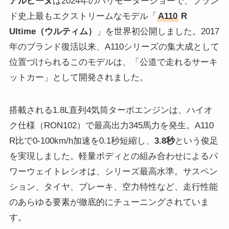
アルピーヌ
は2024年のパリモーターショーで、ブラン
ド史上最もエクストリームなモデル「
A110
R
Ultime（ウルティム）
」を世界初公開しました。2017
年のブランド復活以来、A110シリーズの集大成として
位置づけられるこのモデルは、「公道で走れるサーキ
ットカー」として開発されました。
搭載される1.8L直列4気筒ターボエンジンは、ハイオ
ク仕様（RON102）で最高出力345馬力を発生。A110
R比で0-100km/h加速を0.1秒短縮し、
3.8秒
という俊足
を実現しました。軽量ボディとの組み合わせによるパ
ワーウェイトレシオは、シリーズ最高水準。サスペン
ション、タイヤ、ブレーキ、空力特性など、走行性能
のあらゆる要素が徹底的にチューニングされていま
す。