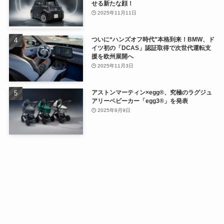
せる新たな顔！
2025年11月11日
ついに“ハンズオフ時代”本格到来！BMW、ド
イツ初の「DCAS」認証取得で次世代運転支
援を欧州展開へ
2025年11月3日
アストンマーティン×egg®、究極のラグジュ
アリーベビーカー「egg3®」を発表
2025年9月9日