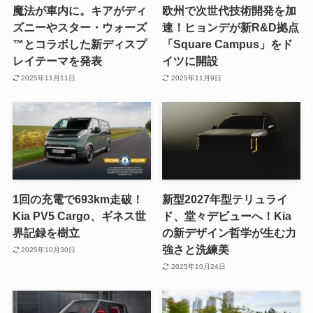
魔法が車内に。キアがディ
欧州で次世代技術開発を加
ズニーやスター・ウォーズ
速！ヒョンデが新R&D拠点
™とコラボした新ディスプ
「Square Campus」をド
レイテーマを発表
イツに開設
2025年11月11日
2025年11月9日
1回の充電で693km走破！
新型2027年型テリュライ
Kia PV5 Cargo、ギネス世
ド、堂々デビューへ！Kia
界記録を樹立
の新デザイン哲学が生む力
強さと洗練美
2025年10月30日
2025年10月24日