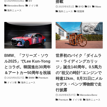
搭載
2025年8月28日
EV
Mercedes-Benz
ドイツ車
2025年9月1日
BYD
EV
Mass
海外ニュース
海外ニュース
韓国車
BMW、「フリーズ・ソウ
世界初のバイク「ダイムラ
ル2025」でLee Kun-Yong
ー・ライディングカリッ
とコラボ。韓国進出30周年
ジ」誕生140周年。0.5馬力
＆アートカー50周年を祝福
の“祖父の時計”エンジンで
時速12km、8月31日にメル
2025年8月27日
BMW
Premium
ドイツ車
海外ニュース
セデス・ベンツ博物館で走
行披露
2025年8月27日
Mercedes-Benz
Premium
ドイツ車
海外ニュース