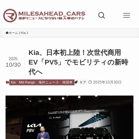
ホーム
Kia
Kia、日本初上陸！次世代商用
2025
EV「PV5」でモビリティの新時
10/30
代へ
2025年10月30日
Kia
Mid Range
海外ニュース
韓国車
キア