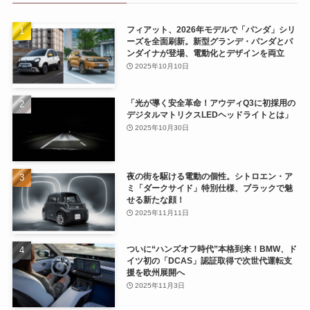
フィアット、2026年モデルで「パンダ」シリ
ーズを全面刷新。新型グランデ・パンダとパ
ンダイナが登場、電動化とデザインを両立
2025年10月10日
「光が導く安全革命！アウディQ3に初採用の
デジタルマトリクスLEDヘッドライトとは」
2025年10月30日
夜の街を駆ける電動の個性。シトロエン・ア
ミ「ダークサイド」特別仕様、ブラックで魅
せる新たな顔！
2025年11月11日
ついに“ハンズオフ時代”本格到来！BMW、ド
イツ初の「DCAS」認証取得で次世代運転支
援を欧州展開へ
2025年11月3日