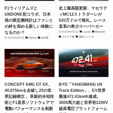
F1ウィリアムズと
史上最高額更新、マセラテ
UNDONE初コラボ、日本
ィMC12ストラダーレが
発の限定腕時計はファンと
520万ドルで落札。レース
の絆を深める新しい体験に
直系の希少スーパーカー
なるのか？
2025年9月1日
Luxury
Maserati
イタリア車
海外ニュース
2025年9月5日
Others
未分類
CONCEPT AMG GT XX、
BYD「YANGWANG U9
40,075kmを走破し25の世
Track Edition」、EV世界
界記録樹立 。革新的冷却技
最速472.41km/h達成。
術とF1直系ソフトウェアで
3000馬力超と世界初1200V
電動パフォーマンスを刷新
超高電圧プラットフォーム