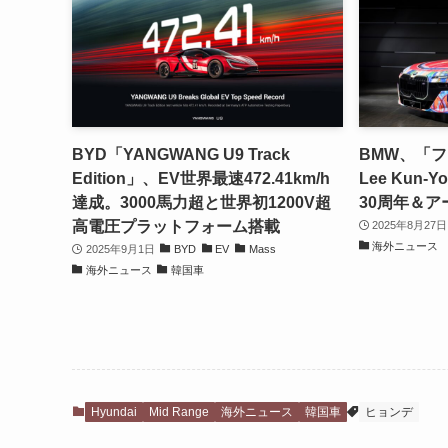
BYD「YANGWANG U9 Track
BMW、「フ
Edition」、EV世界最速472.41km/h
Lee Kun
達成。3000馬力超と世界初1200V超
30周年＆ア
高電圧プラットフォーム搭載
2025年8月27日
海外ニュース
2025年9月1日
BYD
EV
Mass
海外ニュース
韓国車
Hyundai
Mid Range
海外ニュース
韓国車
ヒョンデ