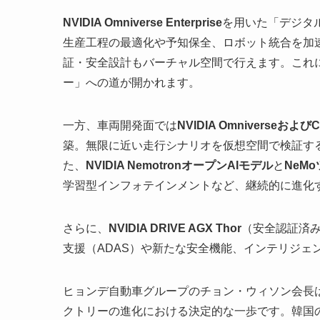
NVIDIA Omniverse Enterprise
を用いた「デジタ
生産工程の最適化や予知保全、ロボット統合を加
証・安全設計もバーチャル空間で行えます。これ
ー」への道が開かれます。
一方、車両開発面では
NVIDIA Omniverseおよび
築。無限に近い走行シナリオを仮想空間で検証す
た、
NVIDIA NemotronオープンAIモデル
と
NeM
学習型インフォテインメントなど、継続的に進化
さらに、
NVIDIA DRIVE AGX Thor
（安全認証済み
支援（ADAS）や新たな安全機能、インテリジェ
ヒョンデ自動車グループのチョン・ウィソン会長は、
クトリーの進化における決定的な一歩です。韓国