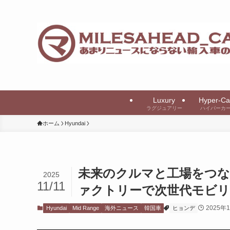
Luxury
Hyper-Ca
ラグジュアリー
ハイパーカ
ホーム
Hyundai
未来のクルマと工場をつなぐ。
2025
11/11
ァクトリーで次世代モビリ
2025年
Hyundai
Mid Range
海外ニュース
韓国車
ヒョンデ