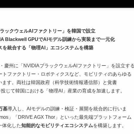
ブラックウェルAIファクトリー」を韓国で設立
A Blackwell GPUでAIモデル訓練から実装まで一元化
を統合する「物理AI」エコシステムを構築
・慶州に「NVIDIAブラックウェルAIファクトリー」を設立す
ートファクトリー・ロボティクスなど、モビリティのあらゆる
います。両社は韓国政府（科学技術情報通信部）と覚書
）を投じて韓国における「物理AI」産業の育成を加速します。
5万基
導入し、AIモデルの訓練・検証・展開を統合的に行いま
osmos」「DRIVE AGX Thor」といった最先端プラットフォーム
一体化した
知能的なモビリティエコシステム
を構築します。