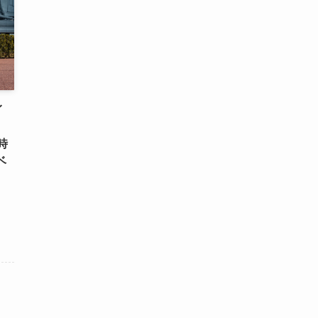
イ
。
時
ベ