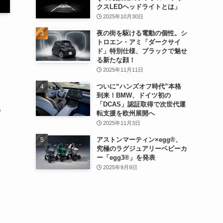
クスLEDヘッドライトとは」
2025年10月30日
夜の街を駆ける電動の個性。シ
トロエン・アミ「ダークサイ
ド」特別仕様、ブラックで魅せ
る新たな顔！
2025年11月11日
ついに“ハンズオフ時代”本格
到来！BMW、ドイツ初の
「DCAS」認証取得で次世代運
る
転支援を欧州展開へ
2025年11月3日
アストンマーティン×egg®、
究極のラグジュアリーベビーカ
ー「egg3®」を発表
2025年9月9日