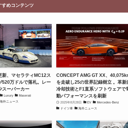
すすめコンテンツ
新、マセラティMC12ス
CONCEPT AMG GT XX、40,075k
520万ドルで落札。レー
を走破し25の世界記録樹立 。革新
少スーパーカー
冷却技術とF1直系ソフトウェアで
動パフォーマンスを刷新
Luxury
Maserati
海外ニュース
2025年8月28日
EV
Mercedes-Benz
ドイツ車
海外ニュース