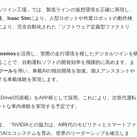
ルツイン工場」では、製造ラインの仮想環境を正確に再現し、
速。
Isaac Sim
により、人型ロボットや作業ロボットの動作検
により、完全自動化された「ソフトウェア定義型ファクトリ
Cosmos
を活用し、実際の走行環境を模したデジタルツインを
ることで、自動運転ソフトの開発効率を飛躍的に高めます。ま
oツール
を用い、車載AIの独自開発を加速。個人アシスタントや
する車載体験を実現します。
DriveOS搭載）をAI中枢として採用。これにより、次世代運転
ントな車内体験を実現する予定です。
「NVIDIAとの協力は、AI時代のモビリティとスマートファ
のAIエコシステムを育み、世界のリーダーシップを確立しま