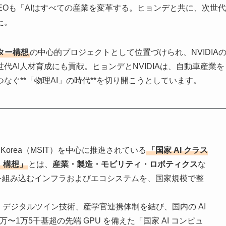
CEOも「AIはすべての産業を変革する。ヒョンデと共に、次世代
た。
ター構想
の中心的プロジェクトとして位置づけられ、NVIDIA
AI人材育成にも貢献。ヒョンデとNVIDIAは、自動車産業を
ぐ**「物理AI」の時代**を切り開こうとしています。
epublic of Korea（MSIT）を中心に推進されている
「国家 AI クラス
）構想」
とは、
産業・製造・モビリティ・ロボティクス
な
能を組み込むインフラおよびエコシステムを、国家規模で整
、デジタルツイン技術、産学官連携体制を結び、国内の AI
万〜1万5千基超の先端 GPU を備えた「国家 AI コンピュ