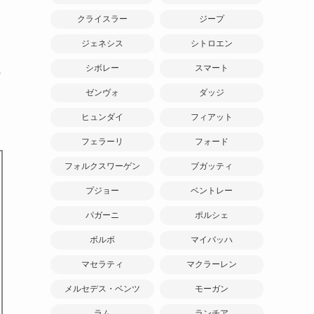
クライスラー
ジープ
ジェネシス
シトロエン
シボレー
スマート
の
ゼンヴォ
ダッジ
ヒュンダイ
フィアット
フェラーリ
フォード
フォルクスワーゲン
ブガッティ
プジョー
ベントレー
パガーニ
ポルシェ
ボルボ
マイバッハ
マセラティ
マクラーレン
メルセデス・ベンツ
モーガン
ラム
ランチア