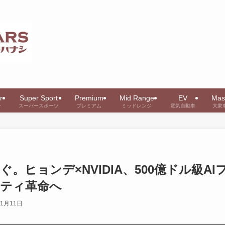
r
Super Sport
Premium
Mid Range
EV
Mas
ー
スーパースポーツ
プレミアム
ミッドレンジ
電気自動車
大衆
ヒョンデ×NVIDIA、500億ドル級AI
ティ革命へ
11月11日