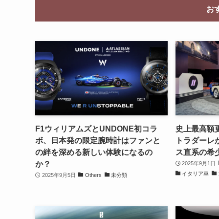
お
F1ウィリアムズとUNDONE初コラ
史上最高額更
ボ、日本発の限定腕時計はファンと
トラダーレが
の絆を深める新しい体験になるの
ス直系の希
か？
2025年9月1日
イタリア車
2025年9月5日
Others
未分類