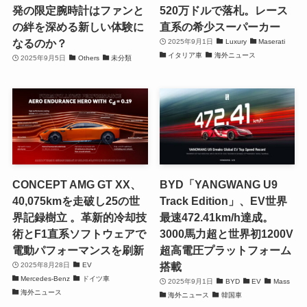
発の限定腕時計はファンと
520万ドルで落札。レース
の絆を深める新しい体験に
直系の希少スーパーカー
なるのか？
2025年9月1日
Luxury
Maserati
イタリア車
海外ニュース
2025年9月5日
Others
未分類
CONCEPT AMG GT XX、
BYD「YANGWANG U9
40,075kmを走破し25の世
Track Edition」、EV世界
界記録樹立 。革新的冷却技
最速472.41km/h達成。
術とF1直系ソフトウェアで
3000馬力超と世界初1200V
電動パフォーマンスを刷新
超高電圧プラットフォーム
搭載
2025年8月28日
EV
Mercedes-Benz
ドイツ車
2025年9月1日
BYD
EV
Mass
海外ニュース
海外ニュース
韓国車