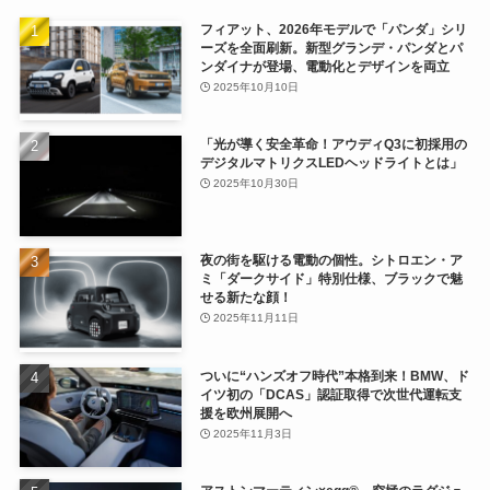
フィアット、2026年モデルで「パンダ」シリ
ーズを全面刷新。新型グランデ・パンダとパ
ンダイナが登場、電動化とデザインを両立
2025年10月10日
「光が導く安全革命！アウディQ3に初採用の
デジタルマトリクスLEDヘッドライトとは」
2025年10月30日
夜の街を駆ける電動の個性。シトロエン・ア
ミ「ダークサイド」特別仕様、ブラックで魅
せる新たな顔！
2025年11月11日
ついに“ハンズオフ時代”本格到来！BMW、ド
イツ初の「DCAS」認証取得で次世代運転支
援を欧州展開へ
2025年11月3日