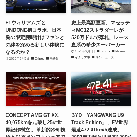
F1ウィリアムズと
史上最高額更新、マセラテ
UNDONE初コラボ、日本
ィMC12ストラダーレが
発の限定腕時計はファンと
520万ドルで落札。レース
の絆を深める新しい体験に
直系の希少スーパーカー
なるのか？
2025年9月1日
Luxury
Maserati
イタリア車
海外ニュース
2025年9月5日
Others
未分類
CONCEPT AMG GT XX、
BYD「YANGWANG U9
40,075kmを走破し25の世
Track Edition」、EV世界
界記録樹立 。革新的冷却技
最速472.41km/h達成。
術とF1直系ソフトウェアで
3000馬力超と世界初1200V