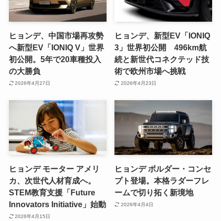
ヒョンデ、中国市場再攻勢
ヒョンデ、新型EV「IONIQ
へ新型EV「IONIQ V」世界
3」世界初公開 496km航
初公開。5年で20車種投入
続と新世代コネクテッド技
の大勝負
術で欧州市場へ挑戦
2026年4月27日
2026年4月23日
ヒョンデ モーター アメリ
ヒョンデ ボルダー・コンセ
カ、次世代人材育成へ。
プト登場。本格ラダーフレ
STEM教育支援「Future
ームで切り拓く新境地
Innovators Initiative」始動
2026年4月4日
2026年4月15日