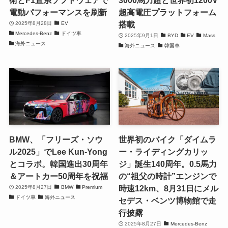
電動パフォーマンスを刷新
超高電圧プラットフォーム
搭載
2025年8月28日
EV
Mercedes-Benz
ドイツ車
2025年9月1日
BYD
EV
Mass
海外ニュース
海外ニュース
韓国車
BMW、「フリーズ・ソウ
世界初のバイク「ダイムラ
ル2025」でLee Kun-Yong
ー・ライディングカリッ
とコラボ。韓国進出30周年
ジ」誕生140周年。0.5馬力
＆アートカー50周年を祝福
の“祖父の時計”エンジンで
時速12km、8月31日にメル
2025年8月27日
BMW
Premium
ドイツ車
海外ニュース
セデス・ベンツ博物館で走
行披露
2025年8月27日
Mercedes-Benz