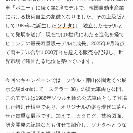
車「ポニー」に続く第2弾モデルで、韓国自動車産業
における技術自立の象徴となりました。その上級版と
して1985年に誕生した
ソナタ
は、独立したモデルと
して発展を遂げ、現在では8世代にわたる進化を経て
ヒョンデの最長寿量販モデルに成長。2025年9月時点
で両モデル合計1,000万台を超える販売を記録し、世
界市場で確固たる地位を築いています。
今回のキャンペーンでは、ソウル・南山公園近くの展
示会場piknicにて「ステラー 88」の復元車両を公開。
このモデルは1988年ソウル五輪の公式車両として登場
した特別仕様車であり、オリジナルの姿を現代に蘇ら
せた貴重な展示です。加えて、カタログ、技術図面、
研究開発の記録なども併せて紹介し、ソナタへとつな