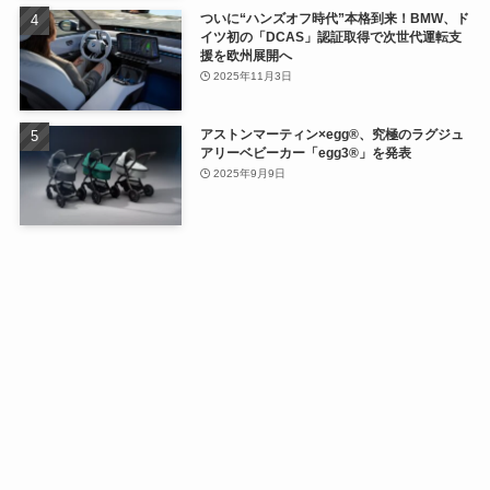
ついに“ハンズオフ時代”本格到来！BMW、ド
イツ初の「DCAS」認証取得で次世代運転支
援を欧州展開へ
2025年11月3日
アストンマーティン×egg®、究極のラグジュ
アリーベビーカー「egg3®」を発表
2025年9月9日