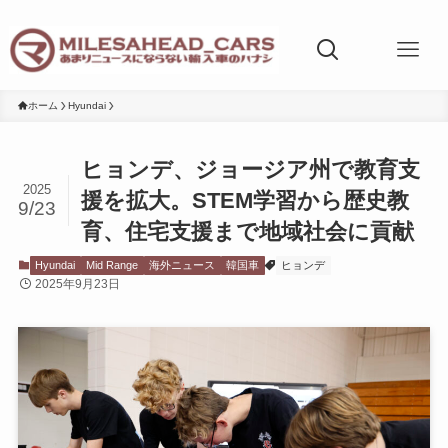
ホーム
Hyundai
ヒョンデ、ジョージア州で教育支
2025
援を拡大。STEM学習から歴史教
9/23
育、住宅支援まで地域社会に貢献
Hyundai
Mid Range
海外ニュース
韓国車
ヒョンデ
2025年9月23日