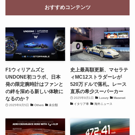
おすすめコンテンツ
F1ウィリアムズと
史上最高額更新、マセラテ
UNDONE初コラボ、日本
ィMC12ストラダーレが
発の限定腕時計はファンと
520万ドルで落札。レース
の絆を深める新しい体験に
直系の希少スーパーカー
なるのか？
2025年9月1日
Luxury
Maserati
イタリア車
海外ニュース
2025年9月5日
Others
未分類