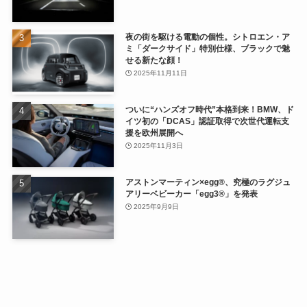
夜の街を駆ける電動の個性。シトロエン・ア
ミ「ダークサイド」特別仕様、ブラックで魅
せる新たな顔！
2025年11月11日
ついに“ハンズオフ時代”本格到来！BMW、ド
イツ初の「DCAS」認証取得で次世代運転支
援を欧州展開へ
2025年11月3日
アストンマーティン×egg®、究極のラグジュ
アリーベビーカー「egg3®」を発表
2025年9月9日