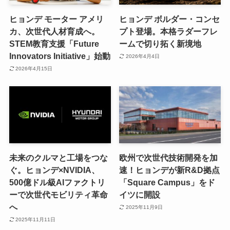
ヒョンデ モーター アメリ
ヒョンデ ボルダー・コンセ
カ、次世代人材育成へ。
プト登場。本格ラダーフレ
STEM教育支援「Future
ームで切り拓く新境地
Innovators Initiative」始動
2026年4月4日
2026年4月15日
未来のクルマと工場をつな
欧州で次世代技術開発を加
ぐ。ヒョンデ×NVIDIA、
速！ヒョンデが新R&D拠点
500億ドル級AIファクトリ
「Square Campus」をド
ーで次世代モビリティ革命
イツに開設
へ
2025年11月9日
2025年11月11日