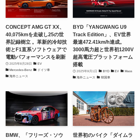
CONCEPT AMG GT XX、
BYD「YANGWANG U9
40,075kmを走破し25の世
Track Edition」、EV世界
界記録樹立 。革新的冷却技
最速472.41km/h達成。
術とF1直系ソフトウェアで
3000馬力超と世界初1200V
電動パフォーマンスを刷新
超高電圧プラットフォーム
搭載
2025年8月28日
EV
Mercedes-Benz
ドイツ車
2025年9月1日
BYD
EV
Mass
海外ニュース
海外ニュース
韓国車
BMW、「フリーズ・ソウ
世界初のバイク「ダイムラ