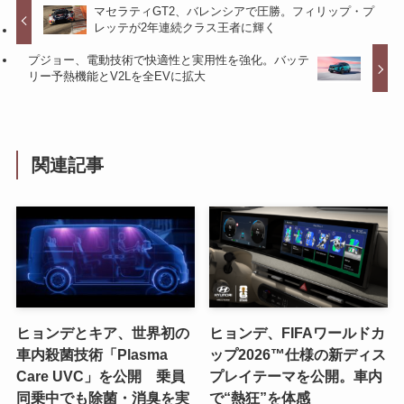
マセラティGT2、バレンシアで圧勝。フィリップ・プ
レッテが2年連続クラス王者に輝く
プジョー、電動技術で快適性と実用性を強化。バッテ
リー予熱機能とV2Lを全EVに拡大
関連記事
ヒョンデとキア、世界初の
ヒョンデ、FIFAワールドカ
車内殺菌技術「Plasma
ップ2026™仕様の新ディス
Care UVC」を公開 乗員
プレイテーマを公開。車内
同乗中でも除菌・消臭を実
で“熱狂”を体感