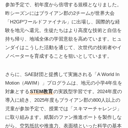
参加予定で、初年度から倍増する規模となりました。
昨シーズンにはブライアン郡の2チームが世界大会
「H2GPワールドファイナル」に出場し、国際的な経
験を地元へ還元。生徒たちはより高度な技術と自信を
持ち帰り、地域全体の学習意欲を高めています。ヒュ
ンダイはこうした活動を通じて、次世代の技術者やイ
ノベーターを育成することを狙いとしています。
さらに、SAE財団と提携して実施される「A World In
Motion（AWIM）」プログラムは、地元の小学4年生を
対象とする
STEM教育
の実践型学習です。2024年度の
導入に続き、2025年度もブライアン郡の800人以上の
児童が参加予定で、授業では「スキマーチャレンジ」
に取り組みます。紙製のファン推進ボートを製作しな
がら、空気抵抗や推進力、表面積といった科学の基本