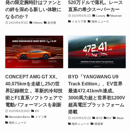
発の限定腕時計はファンと
520万ドルで落札。レース
の絆を深める新しい体験に
直系の希少スーパーカー
なるのか？
2025年9月1日
Luxury
Maserati
イタリア車
海外ニュース
2025年9月5日
Others
未分類
CONCEPT AMG GT XX、
BYD「YANGWANG U9
40,075kmを走破し25の世
Track Edition」、EV世界
界記録樹立 。革新的冷却技
最速472.41km/h達成。
術とF1直系ソフトウェアで
3000馬力超と世界初1200V
電動パフォーマンスを刷新
超高電圧プラットフォーム
搭載
2025年8月28日
EV
Mercedes-Benz
ドイツ車
2025年9月1日
BYD
EV
Mass
海外ニュース
海外ニュース
韓国車