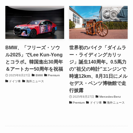
BMW、「フリーズ・ソウ
世界初のバイク「ダイムラ
ル2025」でLee Kun-Yong
ー・ライディングカリッ
とコラボ。韓国進出30周年
ジ」誕生140周年。0.5馬力
＆アートカー50周年を祝福
の“祖父の時計”エンジンで
時速12km、8月31日にメル
2025年8月27日
BMW
Premium
ドイツ車
海外ニュース
セデス・ベンツ博物館で走
行披露
2025年8月27日
Mercedes-Benz
Premium
ドイツ車
海外ニュース