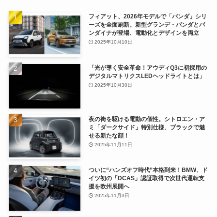
フィアット、2026年モデルで「パンダ」シリ
ーズを全面刷新。新型グランデ・パンダとパ
ンダイナが登場、電動化とデザインを両立
2025年10月10日
「光が導く安全革命！アウディQ3に初採用の
デジタルマトリクスLEDヘッドライトとは」
2025年10月30日
夜の街を駆ける電動の個性。シトロエン・ア
ミ「ダークサイド」特別仕様、ブラックで魅
せる新たな顔！
2025年11月11日
ついに“ハンズオフ時代”本格到来！BMW、ド
イツ初の「DCAS」認証取得で次世代運転支
援を欧州展開へ
2025年11月3日